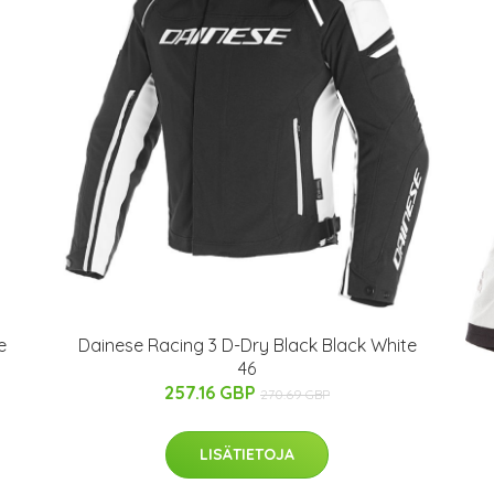
e
Dainese Racing 3 D-Dry Black Black White
46
257.16 GBP
270.69 GBP
LISÄTIETOJA