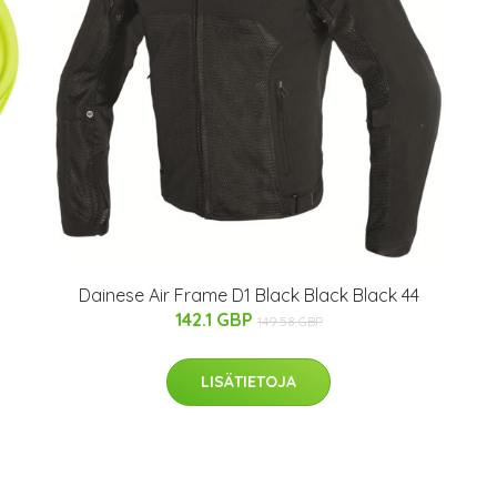
Dainese Air Frame D1 Black Black Black 44
142.1 GBP
149.58 GBP
LISÄTIETOJA