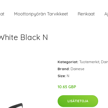
at
Moottoripyörän Tarvikkeet
Renkaat
A
 White Black N
Kategoriat:
Tuotemerkit
,
Dai
Brand:
Dainese
Size:
N
10.65 GBP
LISÄTIETOJA