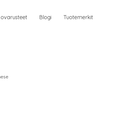
jovarusteet
Blogi
Tuotemerkit
nese