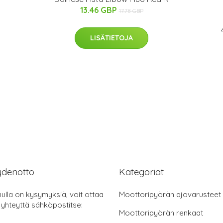
13.46 GBP
17.78 GBP
LISÄTIETOJA
ydenotto
Kategoriat
nulla on kysymyksiä, voit ottaa
Moottoripyörän ajovarusteet
 yhteyttä sähköpostitse:
Moottoripyörän renkaat