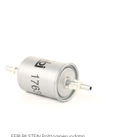
FEBI BILSTEIN Polttoainesuodatin