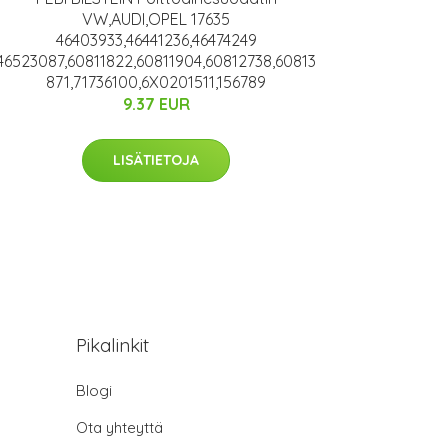
VW,AUDI,OPEL 17635
46403933,46441236,46474249
46523087,60811822,60811904,60812738,60813
871,71736100,6X0201511,156789
9.37 EUR
LISÄTIETOJA
Pikalinkit
Blogi
Ota yhteyttä