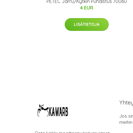
PETEC Jarru/Kytkin Puhdistus 70060
4 EUR
LISÄTIETOJA
Yhte
Jos si
meihin