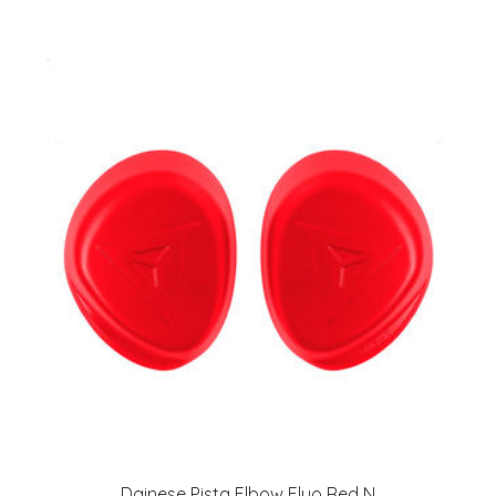
Dainese Pista Elbow Fluo Red N