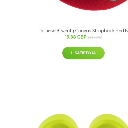
Dainese 9twenty Canvas Strapback Red 
19.88 GBP
21.34 GBP
LISÄTIETOJA