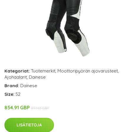
Kategoriat:
Tuotemerkit
,
Moottoripyörän ajovarusteet
,
Ajohaalarit
,
Dainese
Brand:
Dainese
Size:
52
854.91 GBP
897.65 GBP
LISÄTIETOJA