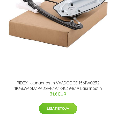
RIDEX Ikkunannostin VW,DODGE 1561W0232
1K4839461A,1K4839461A,1K4839461A Lasinnostin
31.6 EUR
LISÄTIETOJA