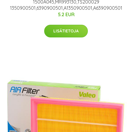
1500A045,MR993130,TS200029
1350900501,6390900501,A1350900501,A6390900501
5.2 EUR
LISÄTIETOJA