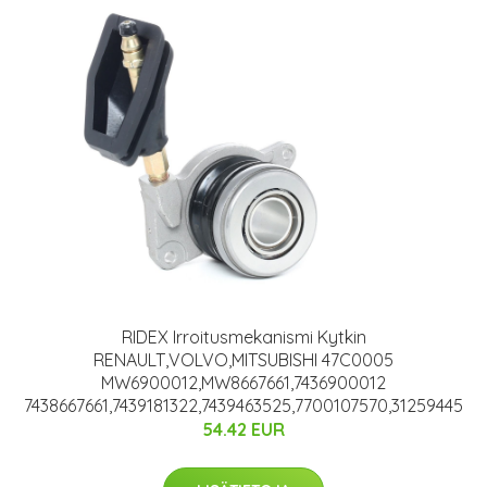
RIDEX Irroitusmekanismi Kytkin
RENAULT,VOLVO,MITSUBISHI 47C0005
MW6900012,MW8667661,7436900012
7438667661,7439181322,7439463525,7700107570,31259445
54.42 EUR