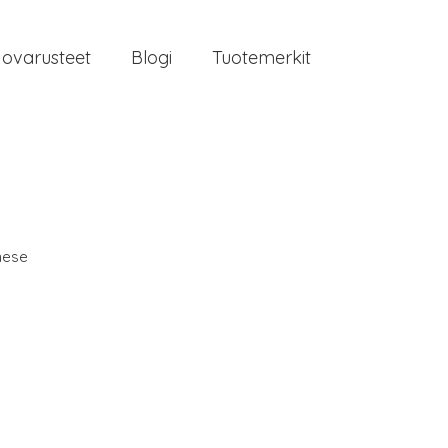
jovarusteet
Blogi
Tuotemerkit
nese