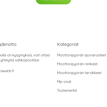
ydenotto
Kategoriat
nulla on kysymyksiä, voit ottaa
Moottoripyörän ajovarusteet
 yhteyttä sähköpostitse:
Moottoripyörän renkaat
awarb.fi
Moottoripyörän tarvikkeet
Mp-osat
Tuotemerkit