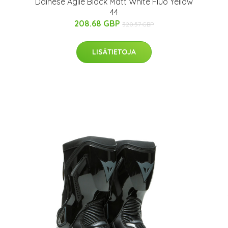
Dainese Agile Black Matt White Fluo Yellow
44
208.68 GBP
320.57 GBP
LISÄTIETOJA