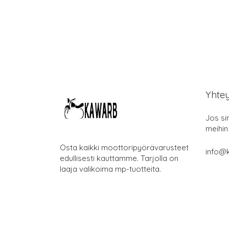
Yhte
Jos si
meihin
Osta kaikki moottoripyörävarusteet
info@k
edullisesti kauttamme. Tarjolla on
laaja valikoima mp-tuotteita.