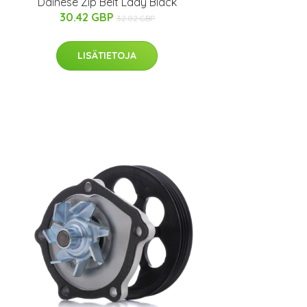
Dainese Zip Belt Lady Black
30.42 GBP
32.02 GBP
LISÄTIETOJA