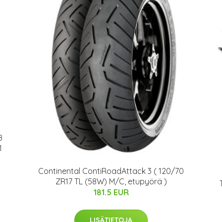
8
1
Continental ContiRoadAttack 3 ( 120/70
ZR17 TL (58W) M/C, etupyörä )
181.5 EUR
LISÄTIETOJA