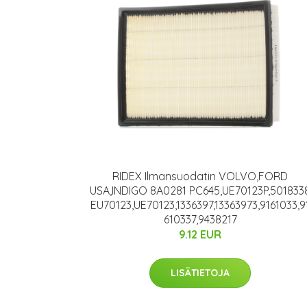
RIDEX Ilmansuodatin VOLVO,FORD
USA,INDIGO 8A0281 PC645,UE70123P,501833
EU70123,UE70123,1336397,13363973,9161033,9
610337,9438217
9.12 EUR
LISÄTIETOJA