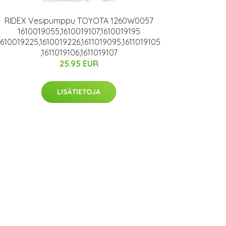
RIDEX Vesipumppu TOYOTA 1260W0057
1610019055,1610019107,1610019195
1610019225,1610019226,1611019095,1611019105
,1611019106,1611019107
25.95 EUR
LISÄTIETOJA