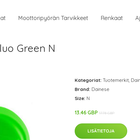
at
Moottoripyörän Tarvikkeet
Renkaat
A
Fluo Green N
Kategoriat:
Tuotemerkit
,
Dai
Brand:
Dainese
Size:
N
13.46 GBP
17.78 GBP
LISÄTIETOJA