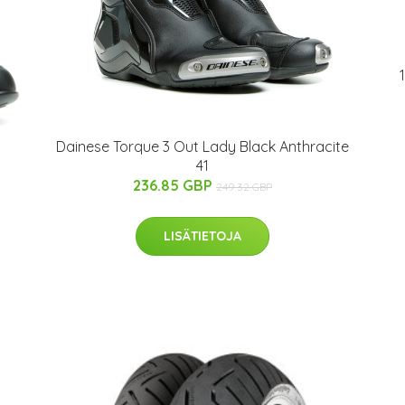
Dainese Torque 3 Out Lady Black Anthracite
41
236.85 GBP
249.32 GBP
LISÄTIETOJA