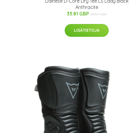
Dainese D-Core Dry Tee LS Lady Black
Anthracite
33.81 GBP
35.59 GBP
LISÄTIETOJA