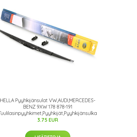
HELLA Pyyhkijänsulat VW,AUDI,MERCEDES-
BENZ 9XW 178 878-191
Tuulilasinpyyhkimet,Pyyhkijät,Pyyhkijänsulka
3.75 EUR