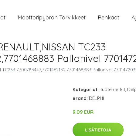
at
Moottoripyörän Tarvikkeet
Renkaat
A
l RENAULT,NISSAN TC233
,7701468883 Pallonivel 770147
N TC233 7700783447,7701462182,7701468883 Pallonivel 770147203
Kategoriat:
Tuotemerkit
,
Delp
Brand:
DELPHI
9.09 EUR
LISÄTIETOJA