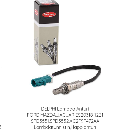
DELPHI Lambda Anturi
FORD,MAZDA,JAGUAR ES20318-12B1
SPD5551,SPD5552,XC2F9F472AA
6
Lambdatunnistin,Happianturi