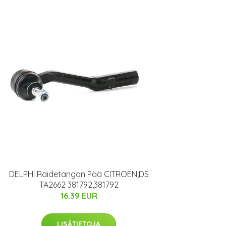
DELPHI Raidetangon Pää CITROËN,DS
TA2662 381792,381792
16.39 EUR
LISÄTIETOJA