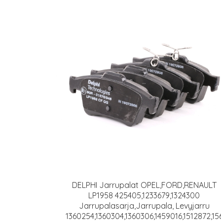
DELPHI Jarrupalat OPEL,FORD,RENAULT
LP1958 425405,1233679,1324300
Jarrupalasarja,Jarrupala, Levyjarru
1360254,1360304,1360306,1459016,1512872,15