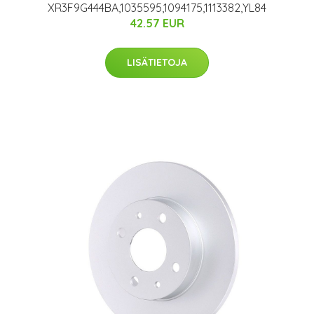
XR3F9G444BA,1035595,1094175,1113382,YL84
42.57 EUR
LISÄTIETOJA