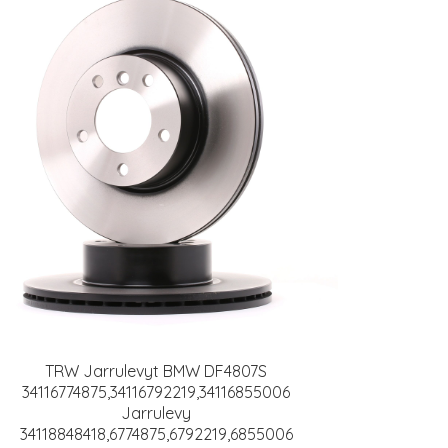
TRW Jarrulevyt BMW DF4807S
34116774875,34116792219,34116855006
Jarrulevy
34118848418,6774875,6792219,6855006