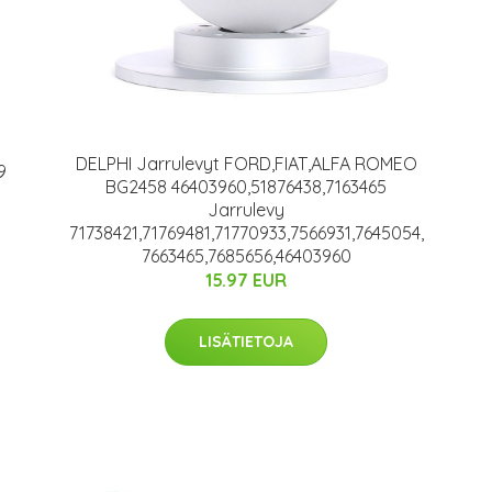
DELPHI Jarrulevyt FORD,FIAT,ALFA ROMEO
9
BG2458 46403960,51876438,7163465
Jarrulevy
71738421,71769481,71770933,7566931,7645054,
7663465,7685656,46403960
15.97 EUR
LISÄTIETOJA