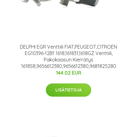
DELPHI EGR Venttiili FIAT,PEUGEOT,CITROËN
EG10396-12B1 1618,161831,1618GZ Venttiili,
Pakokaasun Kierrätys
1618S8,9656612380,9656612380,9681825280
144.02 EUR
LISÄTIETOJA