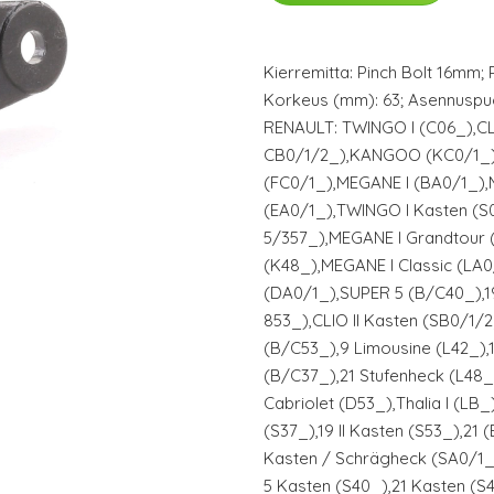
Kierremitta: Pinch Bolt 16mm; 
Korkeus (mm): 63; Asennuspuol
RENAULT: TWINGO I (C06_),CLI
CB0/1/2_),KANGOO (KC0/1_
(FC0/1_),MEGANE I (BA0/1_),
(EA0/1_),TWINGO I Kasten (S0
5/357_),MEGANE I Grandtour 
(K48_),MEGANE I Classic (LA
(DA0/1_),SUPER 5 (B/C40_),19 
853_),CLIO II Kasten (SB0/1/2
(B/C53_),9 Limousine (L42_),
(B/C37_),21 Stufenheck (L48_)
Cabriolet (D53_),Thalia I (LB_
(S37_),19 II Kasten (S53_),21 
Kasten / Schrägheck (SA0/1
5 Kasten (S40_),21 Kasten (S