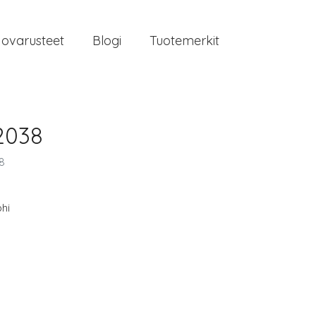
jovarusteet
Blogi
Tuotemerkit
2038
8
hi