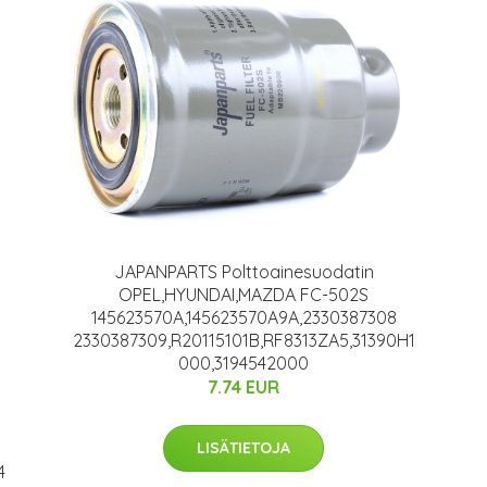
JAPANPARTS Polttoainesuodatin
OPEL,HYUNDAI,MAZDA FC-502S
145623570A,145623570A9A,2330387308
2330387309,R20115101B,RF8313ZA5,31390H1
000,3194542000
7.74 EUR
LISÄTIETOJA
4