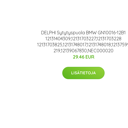
DELPHI Sytytyspuola BMW GN10016-12B1
12131404309,12131703227,12131703228
12131703825,12131748017,12131748018,1213759
219,12139067830,NEC000020
29.46 EUR
LISÄTIETOJA