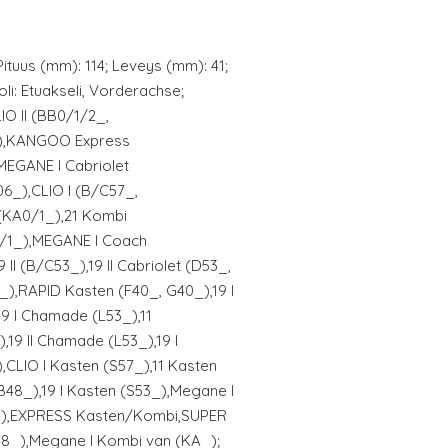
Pituus (mm): 114; Leveys (mm): 41;
i: Etuakseli, Vorderachse;
O II (BB0/1/2_,
),KANGOO Express
MEGANE I Cabriolet
6_),CLIO I (B/C57_,
(KA0/1_),21 Kombi
0/1_),MEGANE I Coach
II (B/C53_),19 II Cabriolet (D53_,
_),RAPID Kasten (F40_, G40_),19 I
19 I Chamade (L53_),11
,19 II Chamade (L53_),19 I
),CLIO I Kasten (S57_),11 Kasten
(B48_),19 I Kasten (S53_),Megane I
_),EXPRESS Kasten/Kombi,SUPER
48_),Megane I Kombi van (KA_);