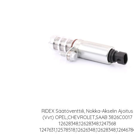
RIDEX Säätöventtiili, Nokka-Akselin Ajoitus
(Vvt) OPEL,CHEVROLET,SAAB 3826C0017
12628348,12628348,1247368
1247631,12578518,12626348,12628348,1264678