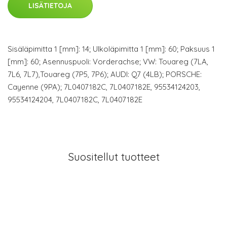
LISÄTIETOJA
Sisäläpimitta 1 [mm]: 14; Ulkoläpimitta 1 [mm]: 60; Paksuus 1
[mm]: 60; Asennuspuoli: Vorderachse; VW: Touareg (7LA,
7L6, 7L7),Touareg (7P5, 7P6); AUDI: Q7 (4LB); PORSCHE:
Cayenne (9PA); 7L0407182C, 7L0407182E, 95534124203,
95534124204, 7L0407182C, 7L0407182E
Suositellut tuotteet