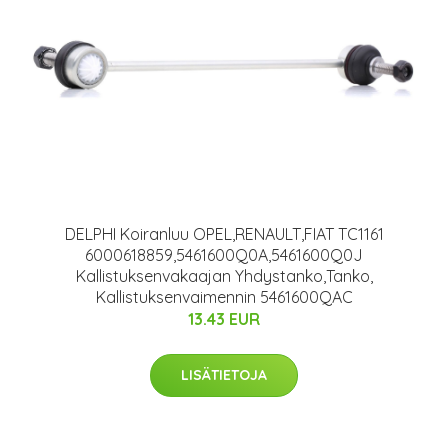
DELPHI Koiranluu OPEL,RENAULT,FIAT TC1161
6000618859,5461600Q0A,5461600Q0J
Kallistuksenvakaajan Yhdystanko,Tanko,
Kallistuksenvaimennin 5461600QAC
13.43 EUR
LISÄTIETOJA