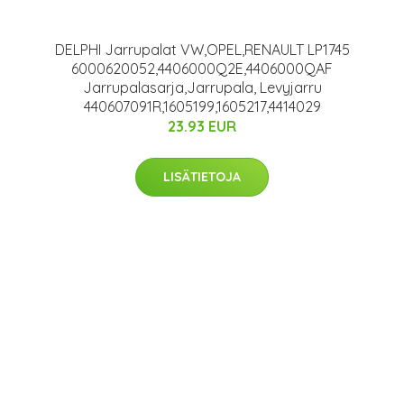
DELPHI Jarrupalat VW,OPEL,RENAULT LP1745
6000620052,4406000Q2E,4406000QAF
Jarrupalasarja,Jarrupala, Levyjarru
440607091R,1605199,1605217,4414029
23.93 EUR
LISÄTIETOJA