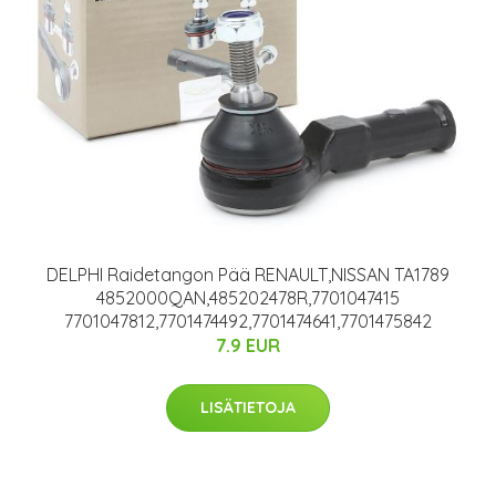
DELPHI Raidetangon Pää RENAULT,NISSAN TA1789
4852000QAN,485202478R,7701047415
7701047812,7701474492,7701474641,7701475842
7.9 EUR
LISÄTIETOJA