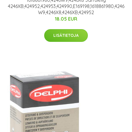
1618861980,4246W9,4246X8 Jarrulevy
4246XB,424952,424953,424990,E169198,1618861980,4246
W9,4246X8,4246XB,424952
18.05 EUR
LISÄTIETOJA