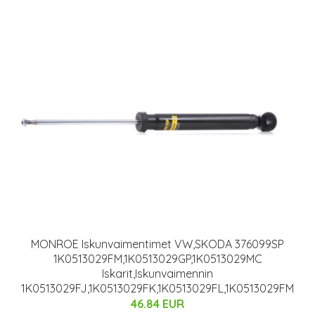
MONROE Iskunvaimentimet VW,SKODA 376099SP
1K0513029FM,1K0513029GP,1K0513029MC
Iskarit,Iskunvaimennin
1K0513029FJ,1K0513029FK,1K0513029FL,1K0513029FM
46.84 EUR