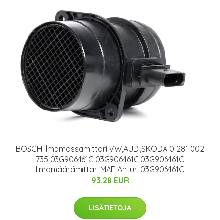
BOSCH Ilmamassamittari VW,AUDI,SKODA 0 281 002
735 03G906461C,03G906461C,03G906461C
Ilmamäärämittari,MAF Anturi 03G906461C
93.28 EUR
LISÄTIETOJA