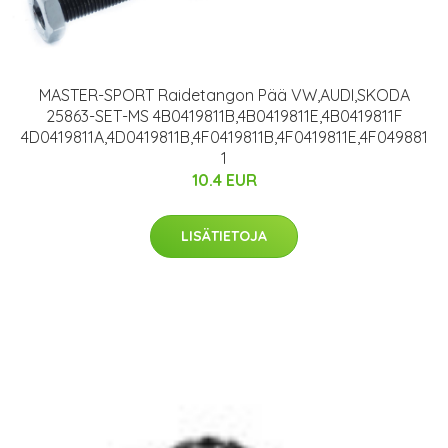
MASTER-SPORT Raidetangon Pää VW,AUDI,SKODA
25863-SET-MS 4B0419811B,4B0419811E,4B0419811F
4D0419811A,4D0419811B,4F0419811B,4F0419811E,4F049881
1
10.4 EUR
LISÄTIETOJA