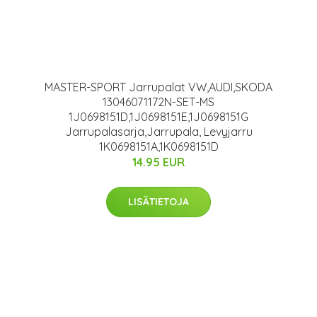
MASTER-SPORT Jarrupalat VW,AUDI,SKODA
13046071172N-SET-MS
1J0698151D,1J0698151E,1J0698151G
Jarrupalasarja,Jarrupala, Levyjarru
1K0698151A,1K0698151D
14.95 EUR
LISÄTIETOJA