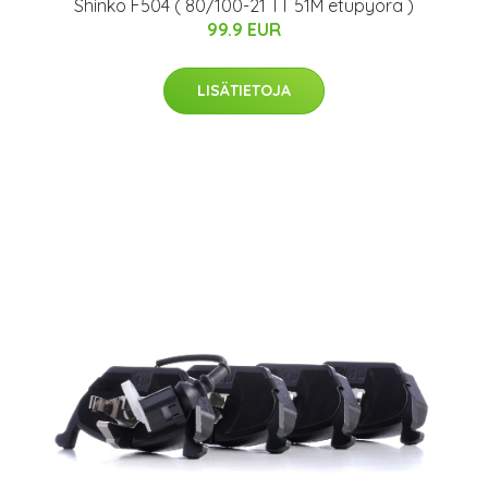
Shinko F504 ( 80/100-21 TT 51M etupyörä )
99.9 EUR
LISÄTIETOJA