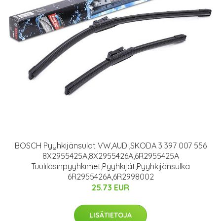
BOSCH Pyyhkijänsulat VW,AUDI,SKODA 3 397 007 556
8X2955425A,8X2955426A,6R2955425A
Tuulilasinpyyhkimet,Pyyhkijät,Pyyhkijänsulka
6R2955426A,6R2998002
25.73 EUR
LISÄTIETOJA