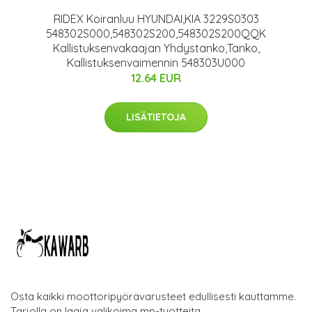
RIDEX Koiranluu HYUNDAI,KIA 3229S0303
548302S000,548302S200,548302S200QQK
Kallistuksenvakaajan Yhdystanko,Tanko,
Kallistuksenvaimennin 548303U000
12.64 EUR
LISÄTIETOJA
Osta kaikki moottoripyörävarusteet edullisesti kauttamme.
Tarjolla on laaja valikoima mp-tuotteita.