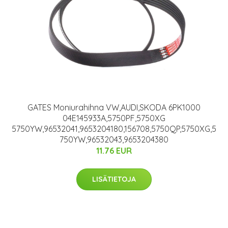
GATES Moniurahihna VW,AUDI,SKODA 6PK1000
04E145933A,5750PF,5750XG
5750YW,96532041,9653204180,156708,5750QP,5750XG,5
750YW,96532043,9653204380
11.76 EUR
LISÄTIETOJA