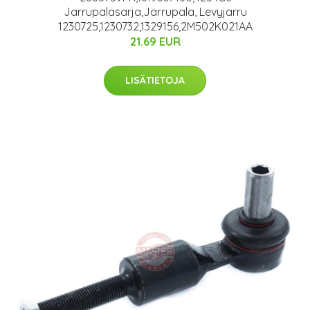
Jarrupalasarja,Jarrupala, Levyjarru
1230725,1230732,1329156,2M502K021AA
21.69 EUR
LISÄTIETOJA