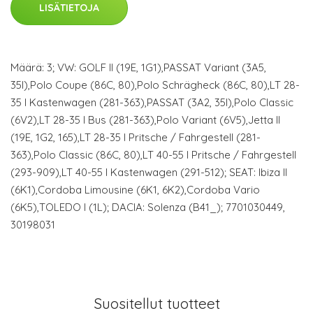
LISÄTIETOJA
Määrä: 3; VW: GOLF II (19E, 1G1),PASSAT Variant (3A5,
35I),Polo Coupe (86C, 80),Polo Schrägheck (86C, 80),LT 28-
35 I Kastenwagen (281-363),PASSAT (3A2, 35I),Polo Classic
(6V2),LT 28-35 I Bus (281-363),Polo Variant (6V5),Jetta II
(19E, 1G2, 165),LT 28-35 I Pritsche / Fahrgestell (281-
363),Polo Classic (86C, 80),LT 40-55 I Pritsche / Fahrgestell
(293-909),LT 40-55 I Kastenwagen (291-512); SEAT: Ibiza II
(6K1),Cordoba Limousine (6K1, 6K2),Cordoba Vario
(6K5),TOLEDO I (1L); DACIA: Solenza (B41_); 7701030449,
30198031
Suositellut tuotteet