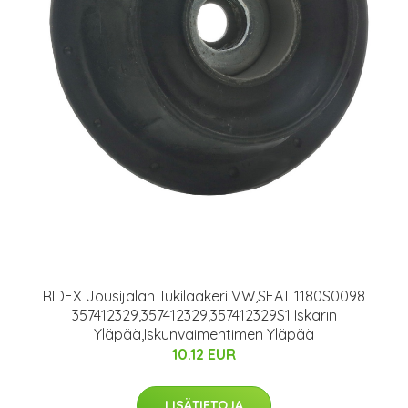
RIDEX Jousijalan Tukilaakeri VW,SEAT 1180S0098
357412329,357412329,357412329S1 Iskarin
Yläpää,Iskunvaimentimen Yläpää
10.12 EUR
LISÄTIETOJA