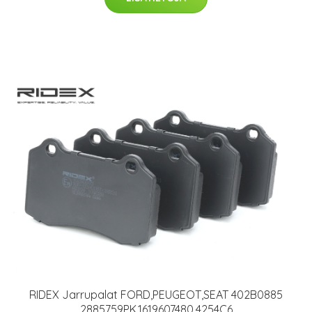
RIDEX Jarrupalat FORD,PEUGEOT,SEAT 402B0885
2885759PK,1619607480,4254C6