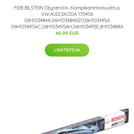
FEBI BILSTEIN Öljynerotin, Kampikammiotuuletus
VW,AUDI,SKODA 170406
06H103484A,06H103484AS1,06H103495A
06H103495AC,06H103495AH,06H103495E,6H103484A
46.99 EUR
LISÄTIETOJA