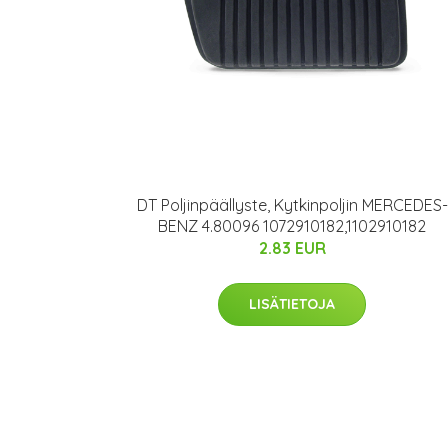
DT Poljinpäällyste, Kytkinpoljin MERCEDES-
BENZ 4.80096 1072910182,1102910182
2.83 EUR
LISÄTIETOJA