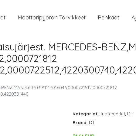
at
Moottoripyörän Tarvikkeet
Renkaat
A
aisujärjest. MERCEDES-BENZ,
2,0000721812
2,0000722512,4220300740,422
S-BENZ,MAN 4.60703 81117016046,0000721512,0000721812
40,4220301440
Kategoriat:
Tuotemerkit
,
DT
Brand:
DT