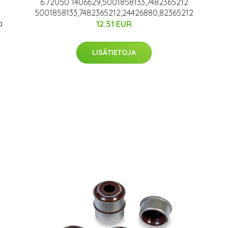
6.72050 1406629,5001858133,7482365212
5001858133,7482365212,24426880,82365212
a
12.51 EUR
LISÄTIETOJA