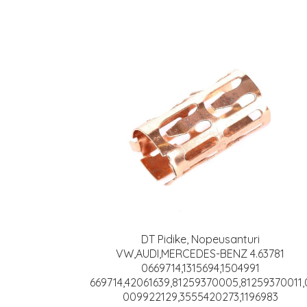
DT Pidike, Nopeusanturi
VW,AUDI,MERCEDES-BENZ 4.63781
0669714,1315694,1504991
669714,42061639,81259370005,81259370011,
009922129,3555420273,1196983