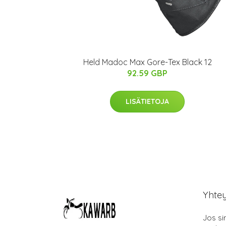
Held Madoc Max Gore-Tex Black 12
92.59 GBP
LISÄTIETOJA
Yhte
Jos si