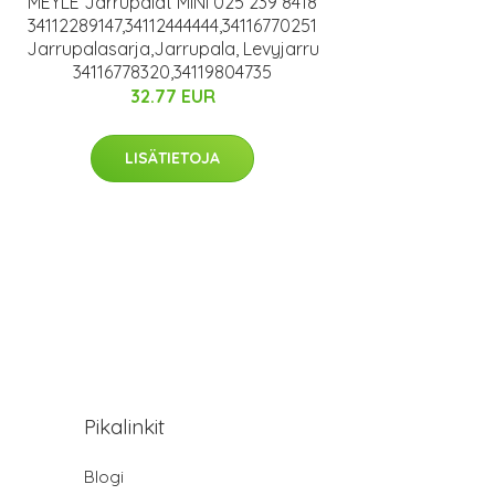
MEYLE Jarrupalat MINI 025 239 8418
34112289147,34112444444,34116770251
Jarrupalasarja,Jarrupala, Levyjarru
34116778320,34119804735
32.77 EUR
LISÄTIETOJA
Pikalinkit
Blogi