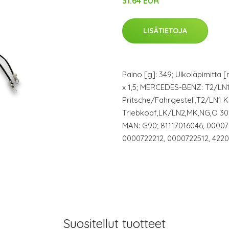
31.64 EUR
LISÄTIETOJA
Paino [g]: 349; Ulkoläpimitta [
x 1,5; MERCEDES-BENZ: T2/LN
Pritsche/Fahrgestell,T2/LN1 
Triebkopf,LK/LN2,MK,NG,O 30
MAN: G90; 81117016046, 00007
0000722212, 0000722512, 422
Suositellut tuotteet