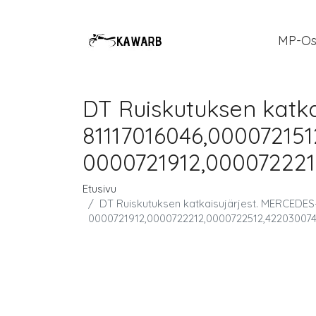
MP-Os
DT Ruiskutuksen katk
81117016046,000072151
0000721912,000072221
Etusivu
DT Ruiskutuksen katkaisujärjest. MERCEDE
0000721912,0000722212,0000722512,42203007