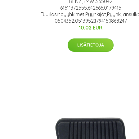
BENZ,BMW 3.35042
61611372555,642666,0179415
Tuulilasinpyyhkimet,Pyyhkijät,Pyyhkijänsulk
0504352,0513952,179415,1868247
10.02 EUR
LISÄTIETOJA