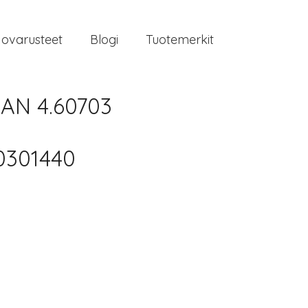
jovarusteet
Blogi
Tuotemerkit
MAN 4.60703
0301440