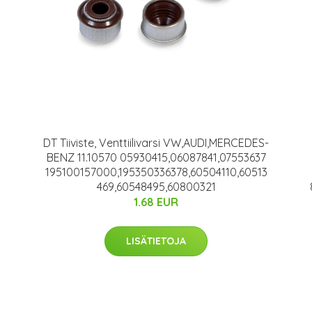
DT Tiiviste, Venttiilivarsi VW,AUDI,MERCEDES-
BENZ 11.10570 05930415,06087841,07553637
195100157000,195350336378,60504110,60513
469,60548495,60800321
1.68 EUR
LISÄTIETOJA