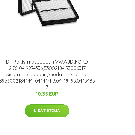
DT Raitisilmasuodatin VW,AUDI,FORD
2.76104 9974336,53002184,53006317
Sisäilmansuodatin,Suodatin, Sisäilma
8953002184,144404,1444P3,04419493,0443485
7
10.35 EUR
LISÄTIETOJA