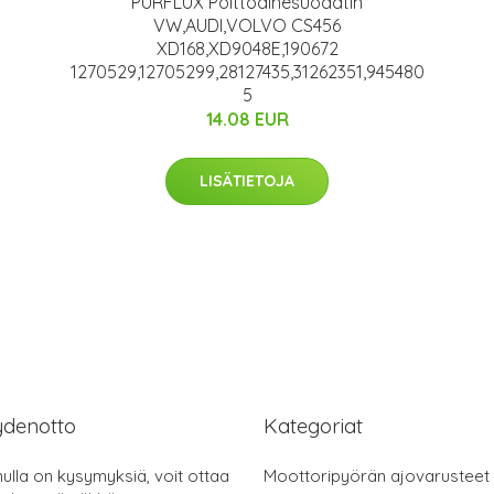
PURFLUX Polttoainesuodatin
VW,AUDI,VOLVO CS456
XD168,XD9048E,190672
1270529,12705299,28127435,31262351,945480
5
14.08 EUR
LISÄTIETOJA
ydenotto
Kategoriat
nulla on kysymyksiä, voit ottaa
Moottoripyörän ajovarusteet