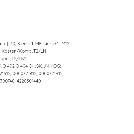
mm]: 30; Kierre 1: M8; kierre 2: M12
1 Kasten/Kombi,T2/LN1
Kipper,T2/LN1
1,O 402,O 404,OH,SK,UNIMOG;
21512, 0000721812, 0000721912,
0300740, 4220301440