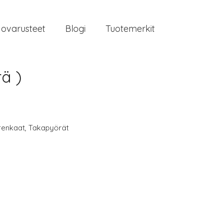
jovarusteet
Blogi
Tuotemerkit
ä )
renkaat
,
Takapyörät