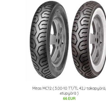
Mitas MC12 ( 3.00-10 TT/TL 42J takapyörä,
etupyörä )
66 EUR