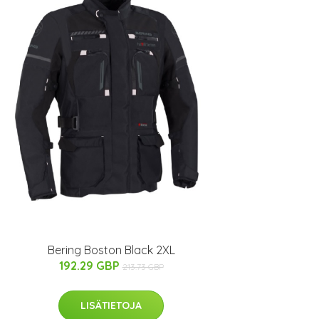
Bering Boston Black 2XL
192.29 GBP
213.73 GBP
LISÄTIETOJA