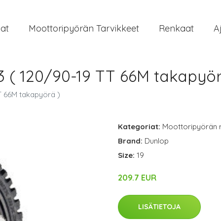
at
Moottoripyörän Tarvikkeet
Renkaat
A
( 120/90-19 TT 66M takapyör
T 66M takapyörä )
Kategoriat:
Moottoripyörän 
Brand:
Dunlop
Size:
19
209.7 EUR
LISÄTIETOJA