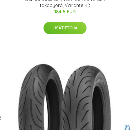
takapyörä, Variante K )
184.5 EUR
LISÄTIETOJA
8