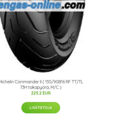
Michelin Commander II ( 130/90B16 RF TT/TL
73H takapyörä, M/C )
225.2 EUR
LISÄTIETOJA