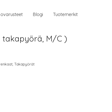
jovarusteet
Blogi
Tuotemerkit
) takapyörä, M/C )
renkaat
,
Takapyörät