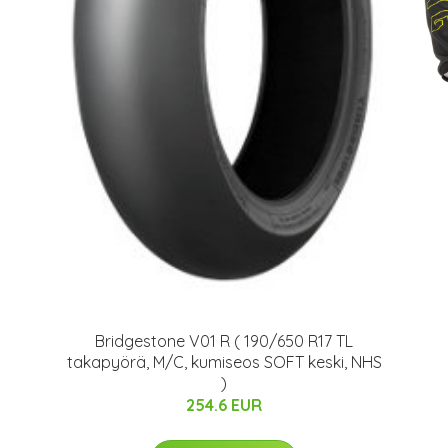
Bridgestone V01 R ( 190/650 R17 TL
takapyörä, M/C, kumiseos SOFT keski, NHS
)
254.6 EUR