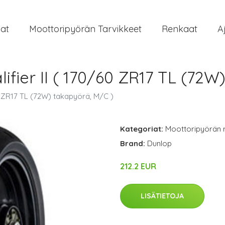
at
Moottoripyörän Tarvikkeet
Renkaat
A
fier II ( 170/60 ZR17 TL (72W
0 ZR17 TL (72W) takapyörä, M/C )
Kategoriat:
Moottoripyörän 
Brand:
Dunlop
212.2 EUR
LISÄTIETOJA