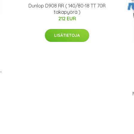
Dunlop D908 RR ( 140/80-18 TT 70R
takapyörä )
212 EUR
LISÄTIETOJA
,