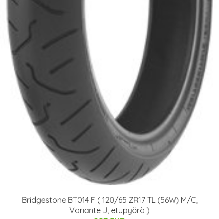
Bridgestone BT014 F ( 120/65 ZR17 TL (56W) M/C,
Variante J, etupyörä )