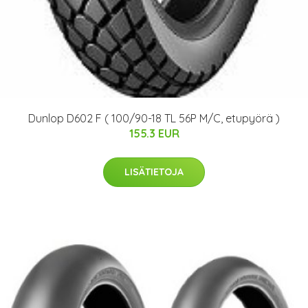
Dunlop D602 F ( 100/90-18 TL 56P M/C, etupyörä )
155.3 EUR
LISÄTIETOJA