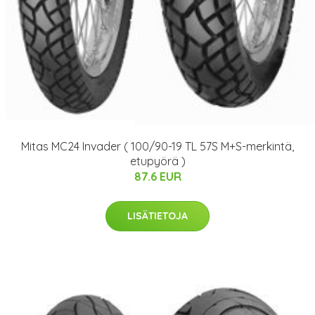
Mitas MC24 Invader ( 100/90-19 TL 57S M+S-merkintä,
etupyörä )
87.6 EUR
LISÄTIETOJA