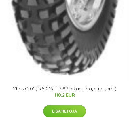
Mitas C-01 ( 3.50-16 TT 58P takapyörä, etupyörä )
110.2 EUR
LISÄTIETOJA