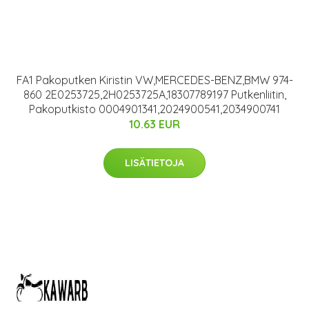
FA1 Pakoputken Kiristin VW,MERCEDES-BENZ,BMW 974-
860 2E0253725,2H0253725A,18307789197 Putkenliitin,
Pakoputkisto 0004901341,2024900541,2034900741
10.63 EUR
LISÄTIETOJA