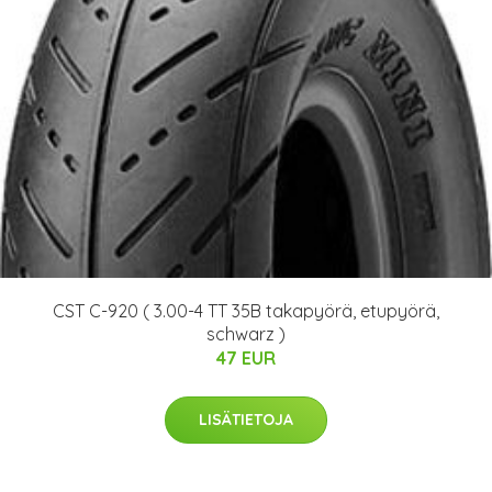
CST C-920 ( 3.00-4 TT 35B takapyörä, etupyörä,
schwarz )
47 EUR
LISÄTIETOJA