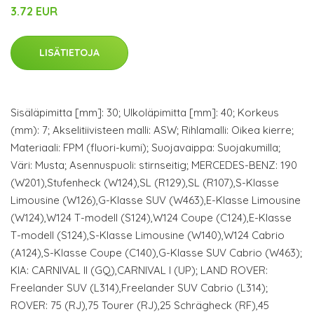
3.72 EUR
LISÄTIETOJA
Sisäläpimitta [mm]: 30; Ulkoläpimitta [mm]: 40; Korkeus
(mm): 7; Akselitiivisteen malli: ASW; Rihlamalli: Oikea kierre;
Materiaali: FPM (fluori-kumi); Suojavaippa: Suojakumilla;
Väri: Musta; Asennuspuoli: stirnseitig; MERCEDES-BENZ: 190
(W201),Stufenheck (W124),SL (R129),SL (R107),S-Klasse
Limousine (W126),G-Klasse SUV (W463),E-Klasse Limousine
(W124),W124 T-modell (S124),W124 Coupe (C124),E-Klasse
T-modell (S124),S-Klasse Limousine (W140),W124 Cabrio
(A124),S-Klasse Coupe (C140),G-Klasse SUV Cabrio (W463);
KIA: CARNIVAL II (GQ),CARNIVAL I (UP); LAND ROVER:
Freelander SUV (L314),Freelander SUV Cabrio (L314);
ROVER: 75 (RJ),75 Tourer (RJ),25 Schrägheck (RF),45