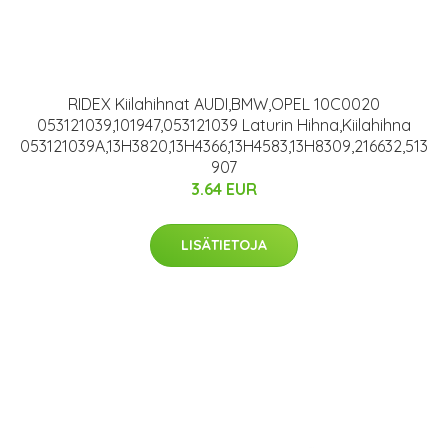
RIDEX Kiilahihnat AUDI,BMW,OPEL 10C0020
053121039,101947,053121039 Laturin Hihna,Kiilahihna
053121039A,13H3820,13H4366,13H4583,13H8309,216632,513
907
3.64 EUR
LISÄTIETOJA