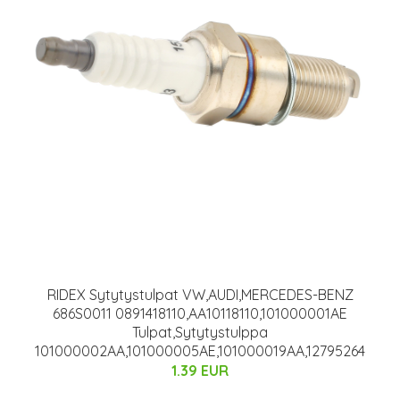
RIDEX Sytytystulpat VW,AUDI,MERCEDES-BENZ
686S0011 0891418110,AA10118110,101000001AE
Tulpat,Sytytystulppa
101000002AA,101000005AE,101000019AA,12795264
1.39 EUR