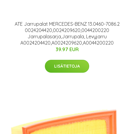
ATE Jarrupalat MERCEDES-BENZ 13.0460-7086.2
0024204420,0024209620,0044200220
Jarrupalasarja,Jarrupala, Levyjarru
A0024204420,A0024209620,A0044200220
39.97 EUR
LISÄTIETOJA