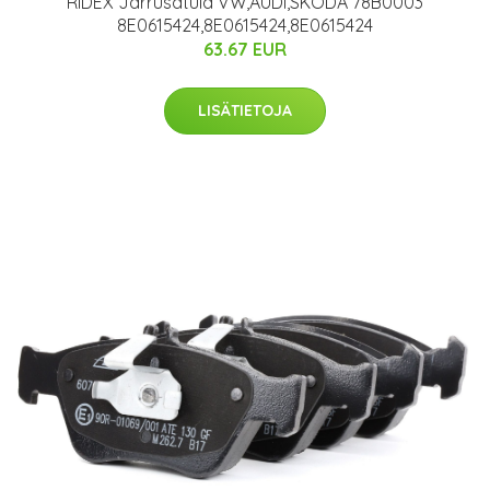
RIDEX Jarrusatula VW,AUDI,SKODA 78B0003
8E0615424,8E0615424,8E0615424
63.67 EUR
LISÄTIETOJA