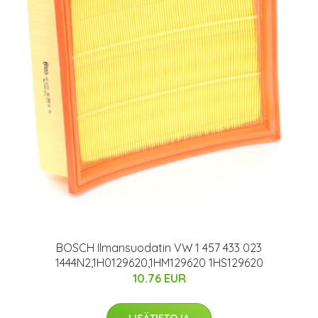
BOSCH Ilmansuodatin VW 1 457 433 023
1444N2,1H0129620,1HM129620 1HS129620
10.76 EUR
LISÄTIETOJA