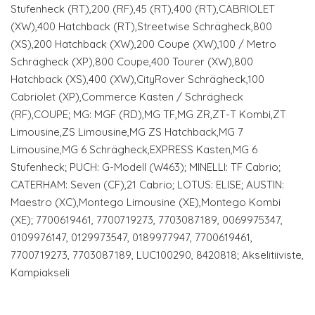
Stufenheck (RT),200 (RF),45 (RT),400 (RT),CABRIOLET
(XW),400 Hatchback (RT),Streetwise Schrägheck,800
(XS),200 Hatchback (XW),200 Coupe (XW),100 / Metro
Schrägheck (XP),800 Coupe,400 Tourer (XW),800
Hatchback (XS),400 (XW),CityRover Schrägheck,100
Cabriolet (XP),Commerce Kasten / Schrägheck
(RF),COUPE; MG: MGF (RD),MG TF,MG ZR,ZT-T Kombi,ZT
Limousine,ZS Limousine,MG ZS Hatchback,MG 7
Limousine,MG 6 Schrägheck,EXPRESS Kasten,MG 6
Stufenheck; PUCH: G-Modell (W463); MINELLI: TF Cabrio;
CATERHAM: Seven (CF),21 Cabrio; LOTUS: ELISE; AUSTIN:
Maestro (XC),Montego Limousine (XE),Montego Kombi
(XE); 7700619461, 7700719273, 7703087189, 0069975347,
0109976147, 0129973547, 0189977947, 7700619461,
7700719273, 7703087189, LUC100290, 8420818; Akselitiiviste,
Kampiakseli