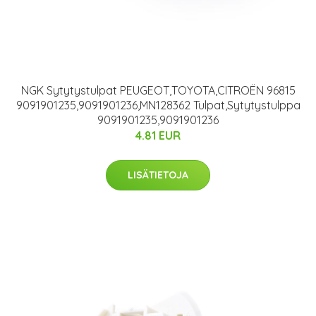
NGK Sytytystulpat PEUGEOT,TOYOTA,CITROËN 96815
9091901235,9091901236,MN128362 Tulpat,Sytytystulppa
9091901235,9091901236
4.81 EUR
LISÄTIETOJA