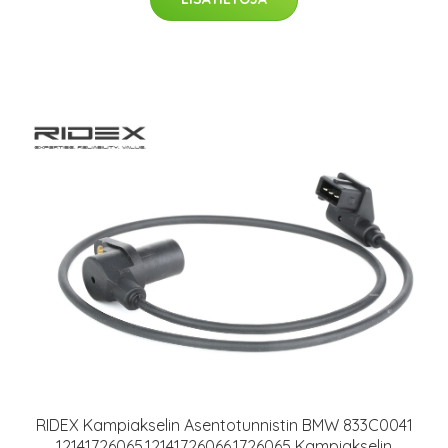
RIDEX Kampiakselin Asentotunnistin BMW 833C0041
12141726065,12141726066,1726065 Kampiakselin