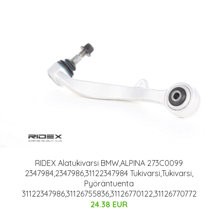
RIDEX Alatukivarsi BMW,ALPINA 273C0099
2347984,2347986,31122347984 Tukivarsi,Tukivarsi,
Pyöräntuenta
31122347986,31126755836,31126770122,31126770772
24.38 EUR