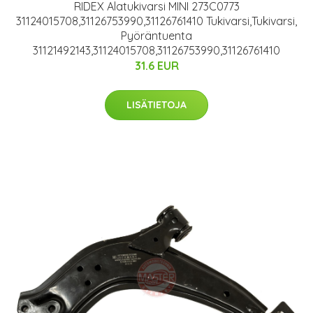
RIDEX Alatukivarsi MINI 273C0773
31124015708,31126753990,31126761410 Tukivarsi,Tukivarsi,
Pyöräntuenta
31121492143,31124015708,31126753990,31126761410
31.6 EUR
LISÄTIETOJA