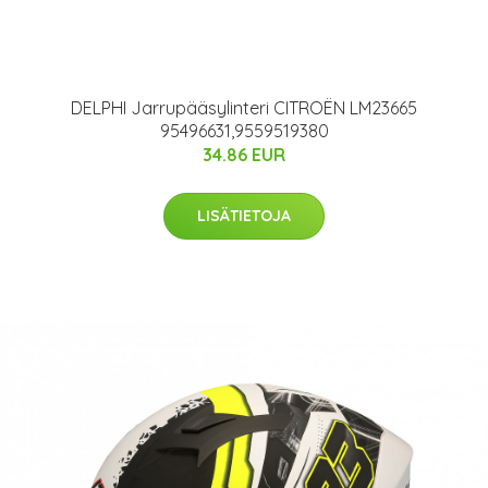
DELPHI Jarrupääsylinteri CITROËN LM23665
95496631,9559519380
34.86 EUR
LISÄTIETOJA