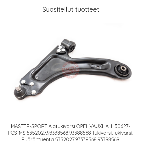
Suositellut tuotteet
MASTER-SPORT Alatukivarsi OPEL,VAUXHALL 30627-
PCS-MS 5352027,93338568,93388568 Tukivarsi,Tukivarsi,
Pyöräntuenta 5352027,93338568,93388568