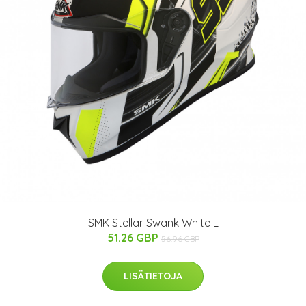
SMK Stellar Swank White L
51.26 GBP
56.96 GBP
LISÄTIETOJA