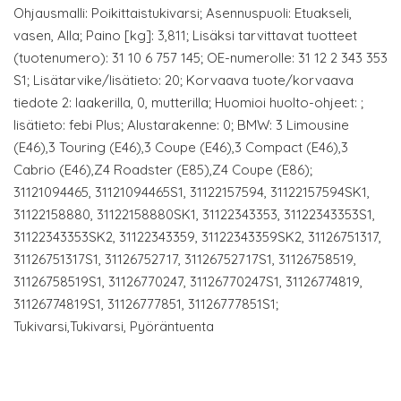
Ohjausmalli: Poikittaistukivarsi; Asennuspuoli: Etuakseli,
vasen, Alla; Paino [kg]: 3,811; Lisäksi tarvittavat tuotteet
(tuotenumero): 31 10 6 757 145; OE-numerolle: 31 12 2 343 353
S1; Lisätarvike/lisätieto: 20; Korvaava tuote/korvaava
tiedote 2: laakerilla, 0, mutterilla; Huomioi huolto-ohjeet: ;
lisätieto: febi Plus; Alustarakenne: 0; BMW: 3 Limousine
(E46),3 Touring (E46),3 Coupe (E46),3 Compact (E46),3
Cabrio (E46),Z4 Roadster (E85),Z4 Coupe (E86);
31121094465, 31121094465S1, 31122157594, 31122157594SK1,
31122158880, 31122158880SK1, 31122343353, 31122343353S1,
31122343353SK2, 31122343359, 31122343359SK2, 31126751317,
31126751317S1, 31126752717, 31126752717S1, 31126758519,
31126758519S1, 31126770247, 31126770247S1, 31126774819,
31126774819S1, 31126777851, 31126777851S1;
Tukivarsi,Tukivarsi, Pyöräntuenta