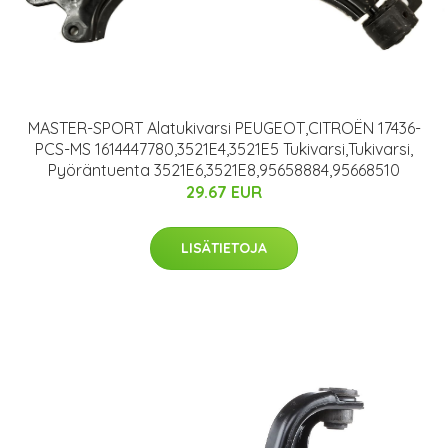
MASTER-SPORT Alatukivarsi PEUGEOT,CITROËN 17436-
PCS-MS 1614447780,3521E4,3521E5 Tukivarsi,Tukivarsi,
Pyöräntuenta 3521E6,3521E8,95658884,95668510
29.67 EUR
LISÄTIETOJA