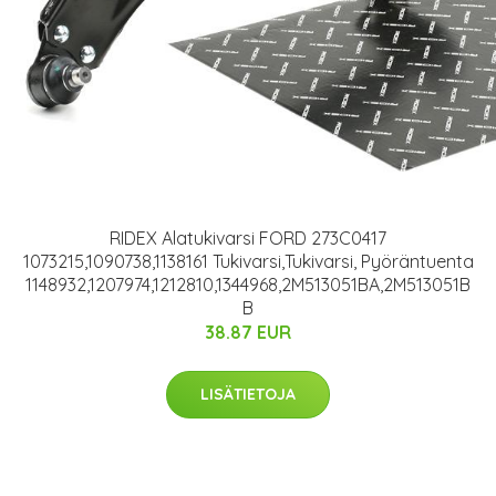
RIDEX Alatukivarsi FORD 273C0417
1073215,1090738,1138161 Tukivarsi,Tukivarsi, Pyöräntuenta
1148932,1207974,1212810,1344968,2M513051BA,2M513051B
B
38.87 EUR
LISÄTIETOJA