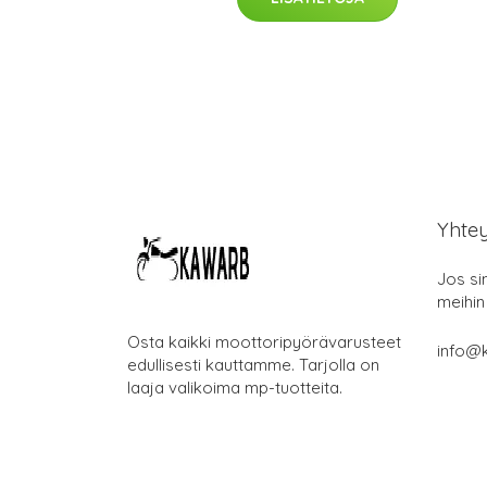
Yhte
Jos si
meihin
Osta kaikki moottoripyörävarusteet
info@k
edullisesti kauttamme. Tarjolla on
laaja valikoima mp-tuotteita.