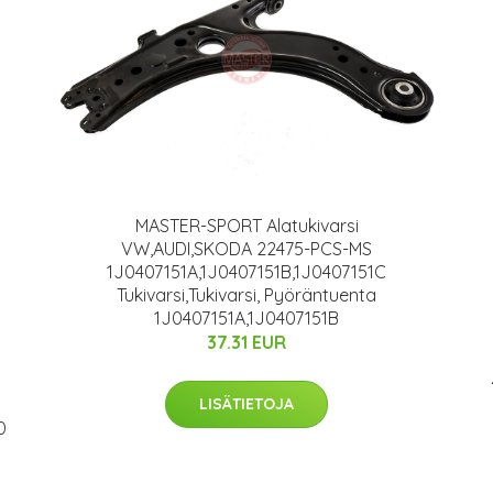
MASTER-SPORT Alatukivarsi
VW,AUDI,SKODA 22475-PCS-MS
1J0407151A,1J0407151B,1J0407151C
Tukivarsi,Tukivarsi, Pyöräntuenta
1J0407151A,1J0407151B
37.31 EUR
LISÄTIETOJA
0