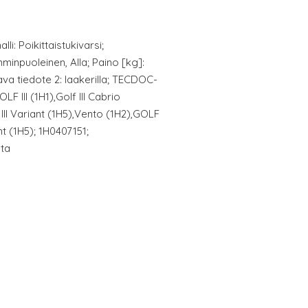
li: Poikittaistukivarsi;
minpuoleinen, Alla; Paino [kg]:
a tiedote 2: laakerilla; TECDOC-
 III (1H1),Golf III Cabrio
 III Variant (1H5),Vento (1H2),GOLF
nt (1H5); 1H0407151;
nta