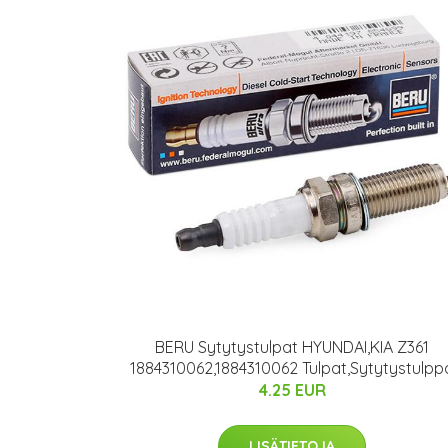
BERU Sytytystulpat HYUNDAI,KIA Z361
1884310062,1884310062 Tulpat,Sytytystulpp
4.25 EUR
LISÄTIETOJA