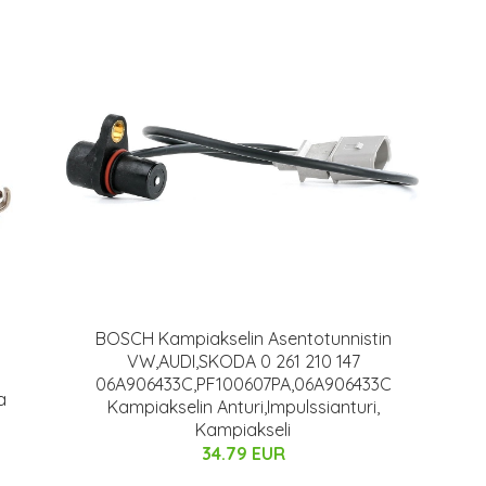
BOSCH Kampiakselin Asentotunnistin
VW,AUDI,SKODA 0 261 210 147
06A906433C,PF100607PA,06A906433C
a
Kampiakselin Anturi,Impulssianturi,
Kampiakseli
34.79 EUR