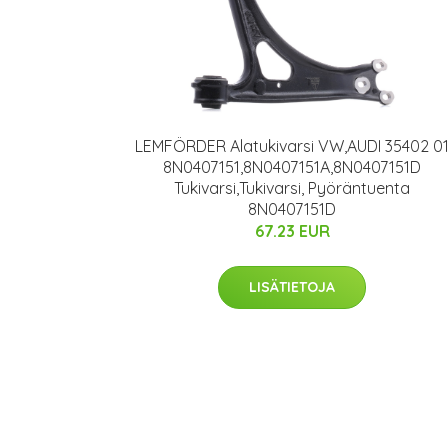
LEMFÖRDER Alatukivarsi VW,AUDI 35402 0
8N0407151,8N0407151A,8N0407151D
Tukivarsi,Tukivarsi, Pyöräntuenta
8N0407151D
67.23 EUR
LISÄTIETOJA