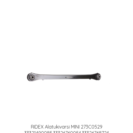
RIDEX Alatukivarsi MINI 273C0529
33321490085,33326760054,33326768724