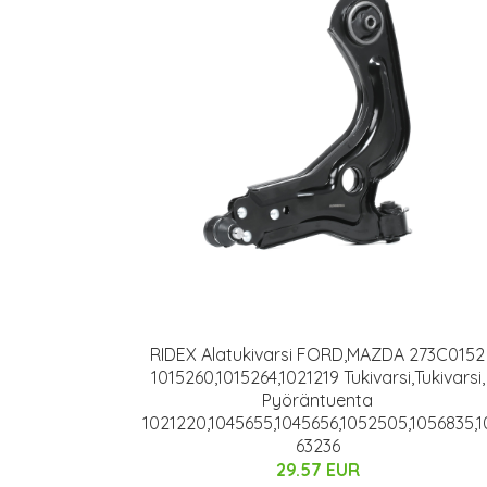
RIDEX Alatukivarsi FORD,MAZDA 273C0152
1015260,1015264,1021219 Tukivarsi,Tukivarsi,
Pyöräntuenta
1021220,1045655,1045656,1052505,1056835,1
63236
29.57 EUR