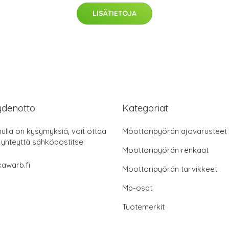
LISÄTIETOJA
ydenotto
Kategoriat
nulla on kysymyksiä, voit ottaa
Moottoripyörän ajovarusteet
 yhteyttä sähköpostitse:
Moottoripyörän renkaat
awarb.fi
Moottoripyörän tarvikkeet
Mp-osat
Tuotemerkit