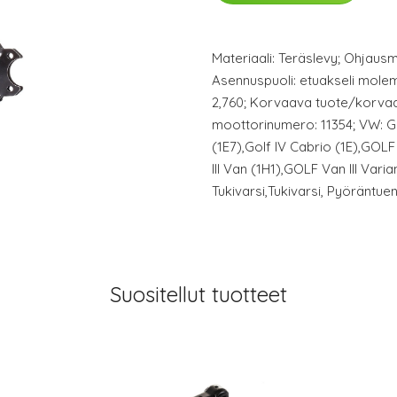
Materiaali: Teräslevy; Ohjausmal
Asennuspuoli: etuakseli molem
2,760; Korvaava tuote/korvaav
moottorinumero: 11354; VW: GOLF
(1E7),Golf IV Cabrio (1E),GOLF
III Van (1H1),GOLF Van III Varia
Tukivarsi,Tukivarsi, Pyöräntue
Suositellut tuotteet