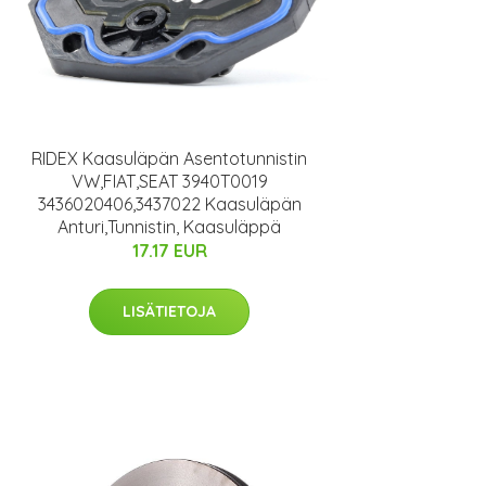
RIDEX Kaasuläpän Asentotunnistin
VW,FIAT,SEAT 3940T0019
3436020406,3437022 Kaasuläpän
Anturi,Tunnistin, Kaasuläppä
17.17 EUR
LISÄTIETOJA