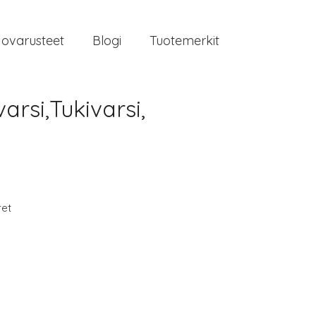
jovarusteet
Blogi
Tuotemerkit
rsi,Tukivarsi,
ret