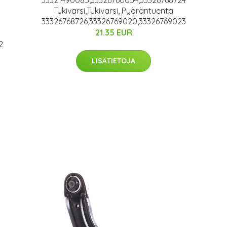
Tukivarsi,Tukivarsi, Pyöräntuenta
33326768726,33326769020,33326769023
21.35 EUR
2
LISÄTIETOJA