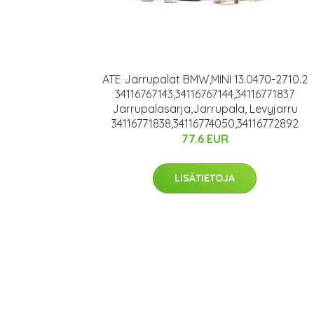
ATE Jarrupalat BMW,MINI 13.0470-2710.2
34116767143,34116767144,34116771837
Jarrupalasarja,Jarrupala, Levyjarru
34116771838,34116774050,34116772892
77.6 EUR
LISÄTIETOJA