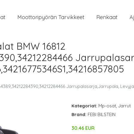
at
Moottoripyörän Tarvikkeet
Renkaat
A
alat BMW 16812
390,34212284466 Jarrupalasar
6,34216775346S1,34216857805
84389,34212284390,34212284466 Jarrupalasarja,Jarrupala, Levyj
Kategoriat:
Mp-osat
,
Jarrut
Brand:
FEBI BILSTEIN
30.46 EUR