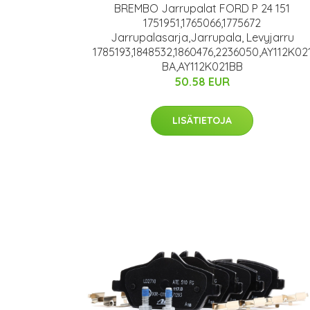
BREMBO Jarrupalat FORD P 24 151
1751951,1765066,1775672
Jarrupalasarja,Jarrupala, Levyjarru
1785193,1848532,1860476,2236050,AY112K02
BA,AY112K021BB
50.58 EUR
LISÄTIETOJA