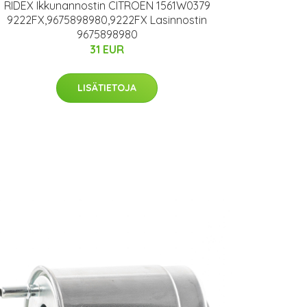
RIDEX Ikkunannostin CITROËN 1561W0379
9222FX,9675898980,9222FX Lasinnostin
9675898980
31 EUR
LISÄTIETOJA