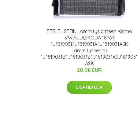
FEBI BILSTEIN Lämmityslaitteen Kenno
VW,AUDI,SKODA 18764
1J1819031,1J1819031A,1J1819031ASK
Lämmityskenno
1J1819031B,1J1819031B,1J1819031A,1J181903
ASK
20.08 EUR
LISÄTIETOJA