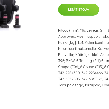
LISÄTIETOJA
Pituus (mm): 116; Leveys (mm): 
Approved; Asennuspuoli: Taka-
Paino [kg]: 1,51; Kulumisenilmai
Kulumisenilmaisemelle; Korva
Ruuveilla; Määräyksikkö: Aksel
396; BMW: 5 Touring (F11),5 Li
Coupe (F06),6 Coupe (F13),6 C
34212284390, 34212284466, 34
34216857805, 34216867175, 34
Jarrupalasarja,Jarrupala, Lev