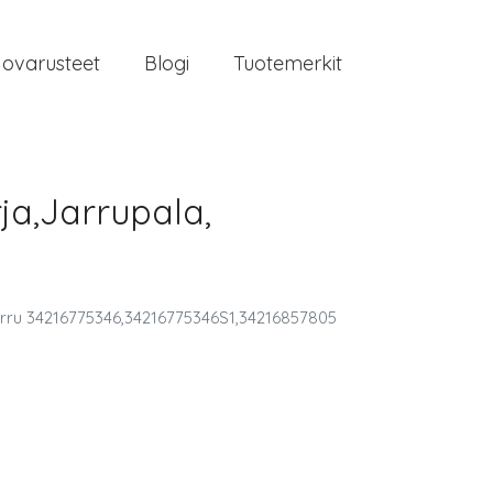
jovarusteet
Blogi
Tuotemerkit
ja,Jarrupala,
arru 34216775346,34216775346S1,34216857805