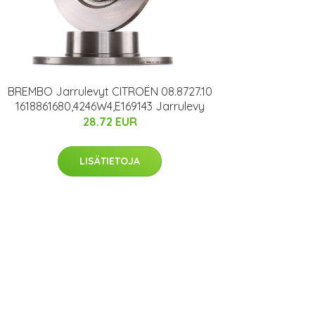
BREMBO Jarrulevyt CITROËN 08.8727.10
1618861680,4246W4,E169143 Jarrulevy
28.72 EUR
LISÄTIETOJA