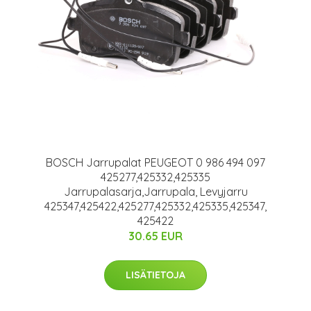
BOSCH Jarrupalat PEUGEOT 0 986 494 097
425277,425332,425335
Jarrupalasarja,Jarrupala, Levyjarru
425347,425422,425277,425332,425335,425347,
425422
30.65 EUR
LISÄTIETOJA