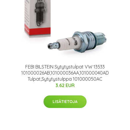
1
FEBI BILSTEIN Sytytystulpat VW 13533
101000026AB,101000036AA,101000040AD
Tulpat,Sytytystulppa 101000050AC
3.62 EUR
LISÄTIETOJA