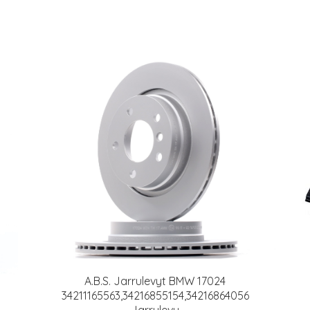
A.B.S. Jarrulevyt BMW 17024
34211165563,34216855154,34216864056
Jarrulevy