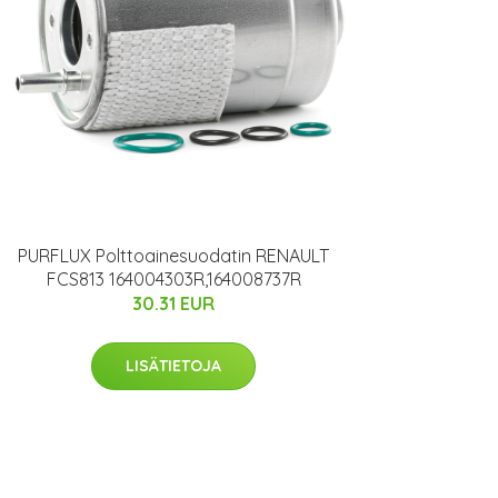
PURFLUX Polttoainesuodatin RENAULT
FCS813 164004303R,164008737R
30.31 EUR
LISÄTIETOJA