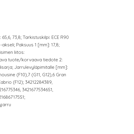
65,6, 73,8; Tarkistuskilpi: ECE R90
akseli; Paksuus 1 [mm]: 17,8;
simen liitos:
ava tuote/korvaava tiedote 2:
isarja; Jarrulevyläpimitalle [mm]:
mousine (F10),7 (G11, G12),6 Gran
abrio (F12); 34212284389,
216775346, 34216775346S1,
216867175S1;
yjarru