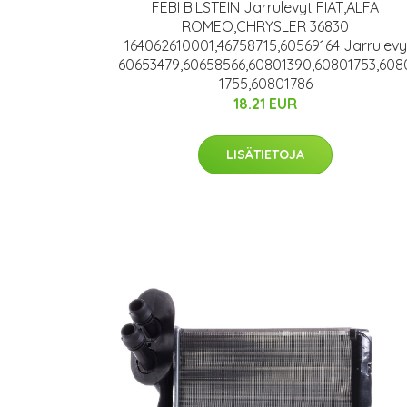
FEBI BILSTEIN Jarrulevyt FIAT,ALFA
ROMEO,CHRYSLER 36830
164062610001,46758715,60569164 Jarrulevy
60653479,60658566,60801390,60801753,608
1755,60801786
18.21 EUR
LISÄTIETOJA