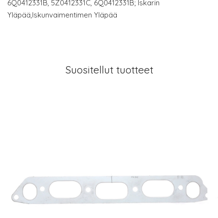
6Q0412331B, 5Z0412331C, 6Q0412331B; Iskarin
Yläpää,Iskunvaimentimen Yläpää
Suositellut tuotteet