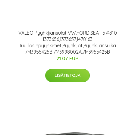
VALEO Pyyhkijänsulat VW,FORD,SEAT 574310
1373656,1373657,1478163
Tuulilasinpyyhkimet,Pyyhkijät,Pyyhkijänsulka
7M3955425B,7M3998002A,7M3955425B
21.07 EUR
LISÄTIETOJA