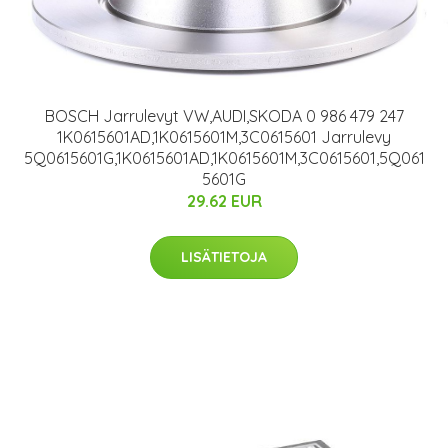
BOSCH Jarrulevyt VW,AUDI,SKODA 0 986 479 247
1K0615601AD,1K0615601M,3C0615601 Jarrulevy
5Q0615601G,1K0615601AD,1K0615601M,3C0615601,5Q061
5601G
29.62 EUR
LISÄTIETOJA