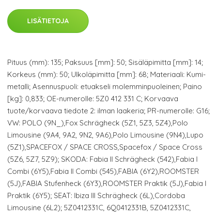
LISÄTIETOJA
Pituus (mm): 135; Paksuus [mm]: 50; Sisäläpimitta [mm]: 14;
Korkeus (mm): 50; Ulkoläpimitta [mm]: 68; Materiaali: Kumi-
metalli; Asennuspuoli: etuakseli molemminpuoleinen; Paino
[kg]: 0,833; OE-numerolle: 5Z0 412 331 C; Korvaava
tuote/korvaava tiedote 2: ilman laakeria; PR-numerolle: G16;
VW: POLO (9N_),Fox Schrägheck (5Z1, 5Z3, 5Z4),Polo
Limousine (9A4, 9A2, 9N2, 9A6),Polo Limousine (9N4),Lupo
(5Z1),SPACEFOX / SPACE CROSS,Spacefox / Space Cross
(5Z6, 5Z7, 5Z9); SKODA: Fabia II Schrägheck (542),Fabia I
Combi (6Y5),Fabia II Combi (545),FABIA (6Y2),ROOMSTER
(5J),FABIA Stufenheck (6Y3),ROOMSTER Praktik (5J),Fabia I
Praktik (6Y5); SEAT: Ibiza III Schrägheck (6L),Cordoba
Limousine (6L2); 5Z0412331C, 6Q0412331B, 5Z0412331C,