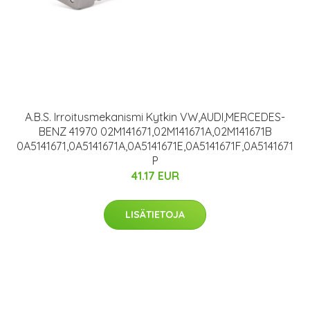
A.B.S. Irroitusmekanismi Kytkin VW,AUDI,MERCEDES-
BENZ 41970 02M141671,02M141671A,02M141671B
0A5141671,0A5141671A,0A5141671E,0A5141671F,0A5141671
P
41.17 EUR
LISÄTIETOJA