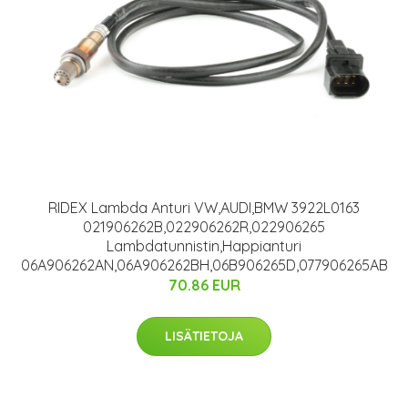
RIDEX Lambda Anturi VW,AUDI,BMW 3922L0163
021906262B,022906262R,022906265
Lambdatunnistin,Happianturi
06A906262AN,06A906262BH,06B906265D,077906265AB
70.86 EUR
LISÄTIETOJA