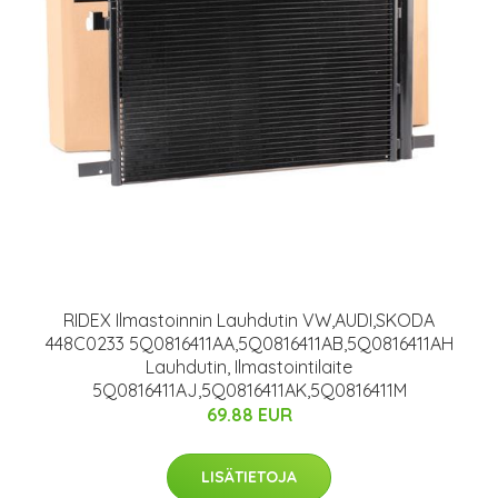
RIDEX Ilmastoinnin Lauhdutin VW,AUDI,SKODA
448C0233 5Q0816411AA,5Q0816411AB,5Q0816411AH
Lauhdutin, Ilmastointilaite
5Q0816411AJ,5Q0816411AK,5Q0816411M
69.88 EUR
LISÄTIETOJA