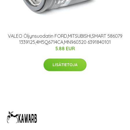
VALEO Öljynsuodatin FORD,MITSUBISHI,SMART 586079
1339125,4M5Q6714CA,MN960320 6391840101
5.88 EUR
LISÄTIETOJA