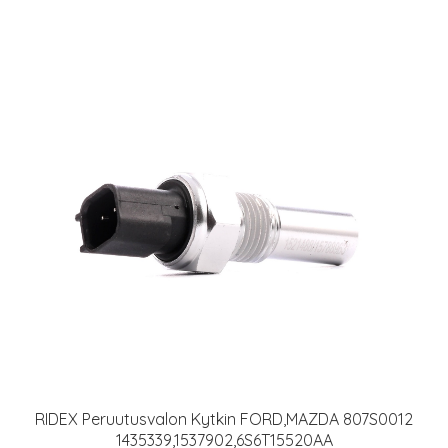
RIDEX Peruutusvalon Kytkin FORD,MAZDA 807S0012
1435339,1537902,6S6T15520AA