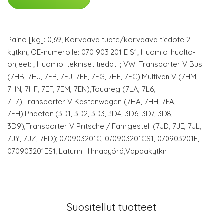
Paino [kg]: 0,69; Korvaava tuote/korvaava tiedote 2:
kytkin; OE-numerolle: 070 903 201 E S1; Huomioi huolto-
ohjeet: ; Huomioi tekniset tiedot: ; VW: Transporter V Bus
(7HB, 7HJ, 7EB, 7EJ, 7EF, 7EG, 7HF, 7EC),Multivan V (7HM,
7HN, 7HF, 7EF, 7EM, 7EN),Touareg (7LA, 7L6,
7L7),Transporter V Kastenwagen (7HA, 7HH, 7EA,
7EH),Phaeton (3D1, 3D2, 3D3, 3D4, 3D6, 3D7, 3D8,
3D9),Transporter V Pritsche / Fahrgestell (7JD, 7JE, 7JL,
7JY, 7JZ, 7FD); 070903201C, 070903201CS1, 070903201E,
070903201ES1; Laturin Hihnapyörä,Vapaakytkin
Suositellut tuotteet