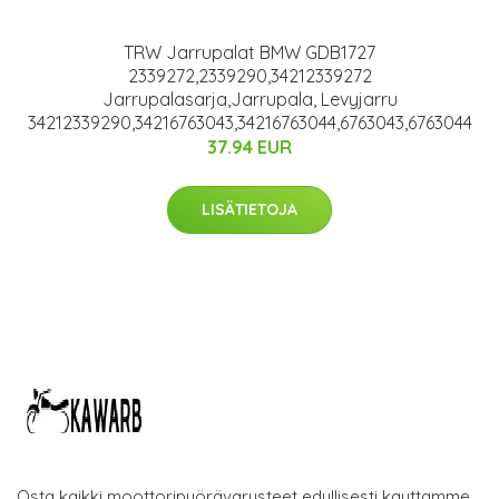
TRW Jarrupalat BMW GDB1727
2339272,2339290,34212339272
Jarrupalasarja,Jarrupala, Levyjarru
34212339290,34216763043,34216763044,6763043,6763044
37.94 EUR
LISÄTIETOJA
Osta kaikki moottoripyörävarusteet edullisesti kauttamme.