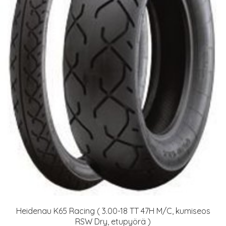
Heidenau K65 Racing ( 3.00-18 TT 47H M/C, kumiseos
RSW Dry, etupyörä )