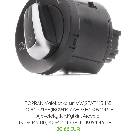
TOPRAN Valokatkaisin VW,SEAT 115 165
1K0941431AH,1K0941431AHREH,1K0941431B
Ajovalokytkin,Kytkin, Ajovalo
1K0941431BB,1K0941431BBREH,1K0941431BREH
20.66 EUR