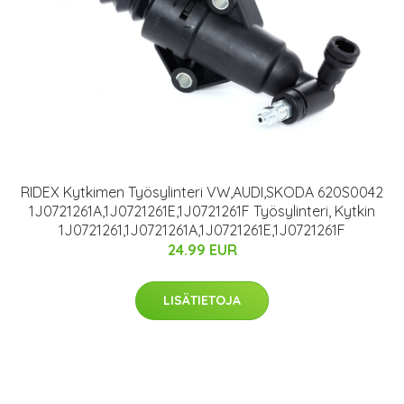
RIDEX Kytkimen Työsylinteri VW,AUDI,SKODA 620S0042
1J0721261A,1J0721261E,1J0721261F Työsylinteri, Kytkin
1J0721261,1J0721261A,1J0721261E,1J0721261F
24.99 EUR
LISÄTIETOJA