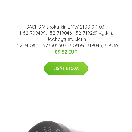
SACHS Viskokytkin BMW 2100 011 031
11521709499,11521719046,11521719269 Kytkin,
Jäähdytystuuletin
11521740963,11527505302,1709499,1719046,1719269
89.52 EUR
LISÄTIETOJA