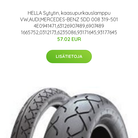
HELLA Sytytin, kaasupurkauslamppu
VW,AUDI,MERCEDES-BENZ 5DD 008 319-501
4E0941471,63126907489,6907489
1665752,0312173,6235086,93171645,93177645
57.02 EUR
LISÄTIETOJA