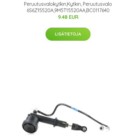
Peruutusvalokytkin,Kytkin, Peruutusvalo
6S6Z15520A,9M5T15520AA,BC0117640
9.48 EUR
LISÄTIETOJA