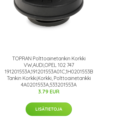
TOPRAN Polttoainetankin Korkki
VW,AUDI,OPEL 102 747
191201553A,191201553A01C,1H0201553B
Tankin Korkki,Korkki, Polttoainetankki
4A0201553A,533201553A
3.79 EUR
LISÄTIETOJA