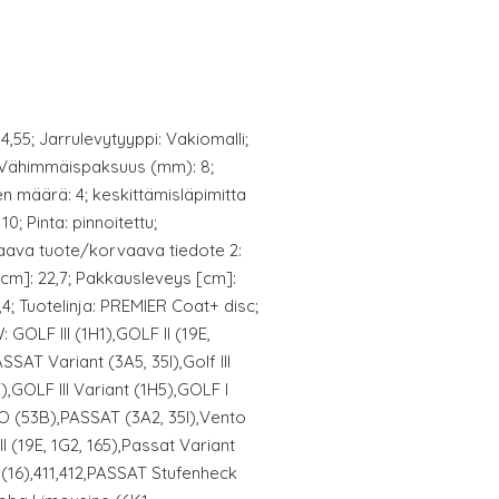
4,55; Jarrulevytyyppi: Vakiomalli;
 Vähimmäispaksuus (mm): 8;
en määrä: 4; keskittämisläpimitta
0; Pinta: pinnoitettu;
aava tuote/korvaava tiedote 2:
[cm]: 22,7; Pakkausleveys [cm]:
4; Tuotelinja: PREMIER Coat+ disc;
 GOLF III (1H1),GOLF II (19E,
SAT Variant (3A5, 35I),Golf III
),GOLF III Variant (1H5),GOLF I
 (53B),PASSAT (3A2, 35I),Vento
II (19E, 1G2, 165),Passat Variant
(16),411,412,PASSAT Stufenheck