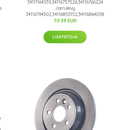
34111164539,34116757526,34116766224
a
Jarrulevy
34116794302,34116855152,34116864058
70.39 EUR
LISÄTIETOJA