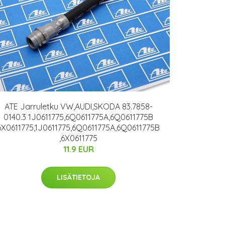
ATE Jarruletku VW,AUDI,SKODA 83.7858-
0140.3 1J0611775,6Q0611775A,6Q0611775B
6X0611775,1J0611775,6Q0611775A,6Q0611775B
,6X0611775
11.9 EUR
LISÄTIETOJA