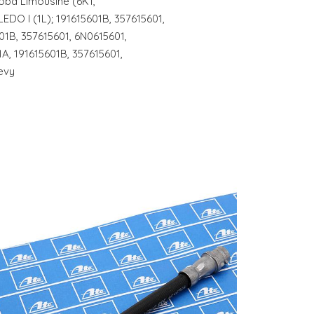
rdoba Limousine (6K1,
DO I (1L); 191615601B, 357615601,
01B, 357615601, 6N0615601,
1A, 191615601B, 357615601,
evy