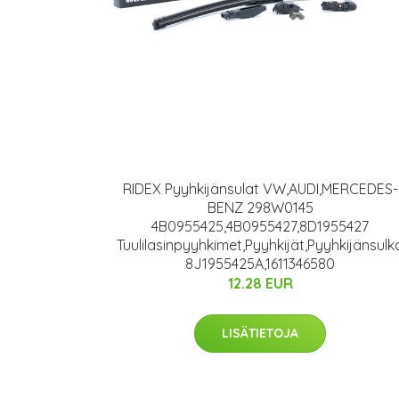
RIDEX Pyyhkijänsulat VW,AUDI,MERCEDES-
BENZ 298W0145
4B0955425,4B0955427,8D1955427
Tuulilasinpyyhkimet,Pyyhkijät,Pyyhkijänsulk
8J1955425A,1611346580
12.28 EUR
LISÄTIETOJA