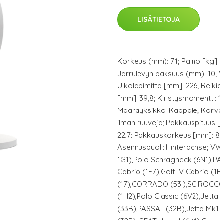
LISÄTIETOJA
Korkeus (mm): 71; Paino [kg]: 
Jarrulevyn paksuus (mm): 10;
Ulkoläpimitta [mm]: 226; Reiki
[mm]: 39,8; Kiristysmomentti: 11
Määräyksikkö: Kappale; Korv
ilman ruuveja; Pakkauspituus 
22,7; Pakkauskorkeus [mm]: 8,
Asennuspuoli: Hinterachse; VW:
1G1),Polo Schrägheck (6N1),PAS
Cabrio (1E7),Golf IV Cabrio (1E
(17),CORRADO (53I),SCIROCCO
(1H2),Polo Classic (6V2),Jetta 
(33B),PASSAT (32B),Jetta Mk1 