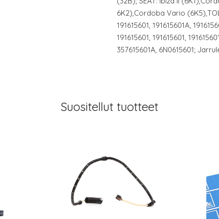
(32B); SEAT: Ibiza II (6K1),Co
6K2),Cordoba Vario (6K5),TOLE
191615601, 191615601A, 1916156
191615601, 191615601, 19161560
357615601A, 6N0615601; Jarrul
Suositellut tuotteet