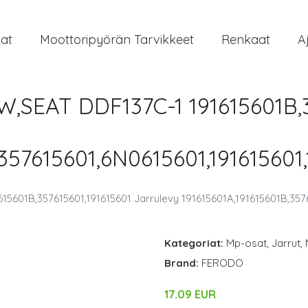
at
Moottoripyörän Tarvikkeet
Renkaat
A
,SEAT DDF137C-1 191615601B,3
357615601,6N0615601,191615601,
601B,357615601,191615601 Jarrulevy 191615601A,191615601B,3576
Kategoriat:
Mp-osat
,
Jarrut
,
Brand:
FERODO
17.09 EUR