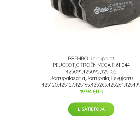
BREMBO Jarrupalat
PEUGEOT,CITROËN,MEGA P 61 044
425091,425092,425102
Jarrupalasarja,Jarrupala, Levyjarru
425120,425127,425165,425263,425264,42549
19.94 EUR
LISÄTIETOJA