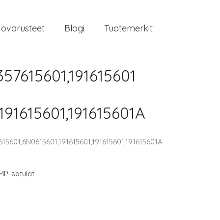
jovarusteet
Blogi
Tuotemerkit
57615601,191615601
191615601,191615601A
15601,6N0615601,191615601,191615601,191615601A
MP-satulat