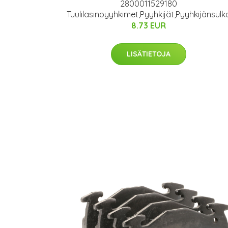
2800011529180
Tuulilasinpyyhkimet,Pyyhkijät,Pyyhkijänsulk
8.73 EUR
LISÄTIETOJA