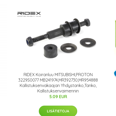
RIDEX Koiranluu MITSUBISHI,PROTON
3229S0077 MB241974,MR392730,MR954888
Kallistuksenvakaajan Yhdystanko,Tanko,
Kallistuksenvaimennin
5.09 EUR
LISÄTIETOJA