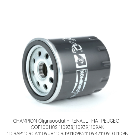
CHAMPION Öljynsuodatin RENAULT,FIAT,PEUGEOT
COF100118S 110938,110939,1109AK
1109AP,1109CA,1109J8,1109J9,1109K2,1109K7,1109L0,1109N