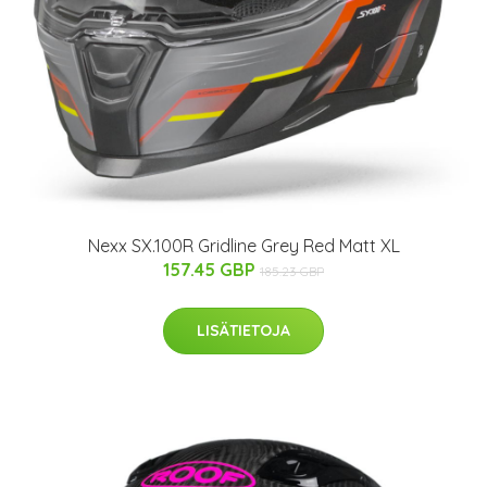
Nexx SX.100R Gridline Grey Red Matt XL
157.45 GBP
185.23 GBP
LISÄTIETOJA