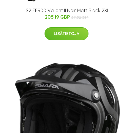
LS2 FF900 Valiant II Noir Matt Black 2XL
205.19 GBP
241.52 GBP
LISÄTIETOJA