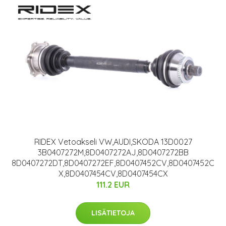
RIDEX Vetoakseli VW,AUDI,SKODA 13D0027
3B0407272M,8D0407272AJ,8D0407272BB
8D0407272DT,8D0407272EF,8D0407452CV,8D0407452C
X,8D0407454CV,8D0407454CX
111.2 EUR
LISÄTIETOJA