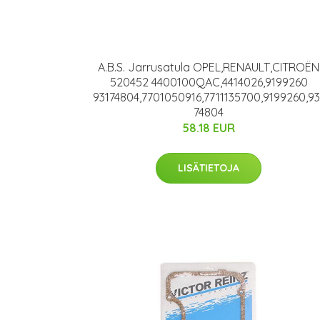
A.B.S. Jarrusatula OPEL,RENAULT,CITROËN
520452 4400100QAC,4414026,9199260
93174804,7701050916,7711135700,9199260,93
74804
58.18 EUR
LISÄTIETOJA