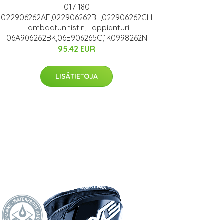
017 180
022906262AE,022906262BL,022906262CH
Lambdatunnistin,Happianturi
06A906262BK,06E906265C,1K0998262N
95.42 EUR
LISÄTIETOJA