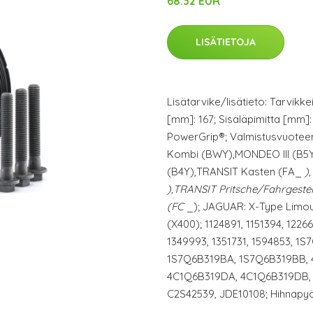
68.32 EUR
LISÄTIETOJA
Lisätarvike/lisätieto: Tarvikkeil
[mm]: 167; Sisäläpimitta [mm]: 
PowerGrip®; Valmistusvuoteen
Kombi (BWY),MONDEO III (B5Y
(B4Y),TRANSIT Kasten (FA_
)
),TRANSIT Pritsche/Fahrgestel
(FC
_); JAGUAR: X-Type Limou
(X400); 1124891, 1151394, 1226
1349993, 1351731, 1594853, 1
1S7Q6B319BA, 1S7Q6B319BB, 
4C1Q6B319DA, 4C1Q6B319DB,
C2S42539, JDE10108; Hihnapyö