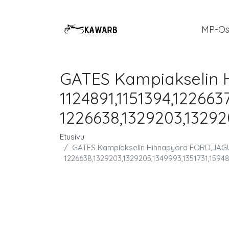
MP-Os
GATES Kampiakselin
1124891,1151394,12266
1226638,1329203,13292
Etusivu
GATES Kampiakselin Hihnapyörä FORD,JAGUA
1226638,1329203,1329205,1349993,1351731,1594