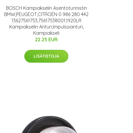
BOSCH Kampiakselin Asentotunnistin
BMW,PEUGEOT,CITROËN 0 986 280 442
13627561753,75617538001,1920LR
Kampiakselin Anturi,Impulssianturi,
Kampiakseli
22.25 EUR
LISÄTIETOJA