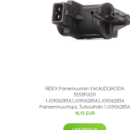
RIDEX Painemuunnin VW,AUDI,SKODA
3553P0031
1J0906283A,1J0906283A,1J0906283A
Paineenmuuntaja, Turboahdin 1J0906283A
16.15 EUR
LISÄTIETOJA