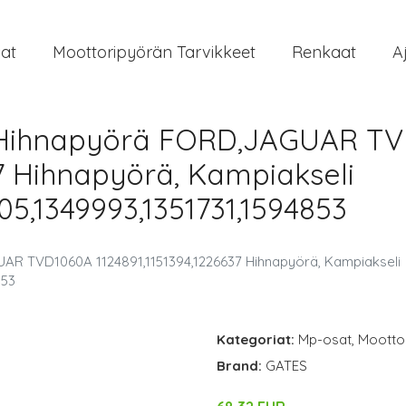
at
Moottoripyörän Tarvikkeet
Renkaat
A
 Hihnapyörä FORD,JAGUAR T
37 Hihnapyörä, Kampiakseli
05,1349993,1351731,1594853
R TVD1060A 1124891,1151394,1226637 Hihnapyörä, Kampiakseli
853
Kategoriat:
Mp-osat
,
Moottor
Brand:
GATES