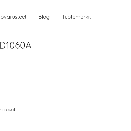
jovarusteet
Blogi
Tuotemerkit
VD1060A
in osat