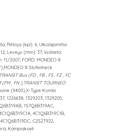
la; Rihloja (kpl): 6; Ulkoläpimitta
12; Leveys (mm): 37; lisätieto:
: 11/2007; FORD: MONDEO III
),MONDEO III Stufenheck
,TRANSIT Bus (FD
, FB
, FS
, FZ
, FC
l (FM
, FN
),TRANSIT TOURNEO
sine (X400),X-Type Kombi
637, 1226638, 1329203, 1329205,
S7Q6B319AB, 1S7Q6B319AC,
4C1Q6B319C1A, 4C1Q6B319C1B,
 4C1Q6B319DC, C2S27922,
rä, Kampiakseli