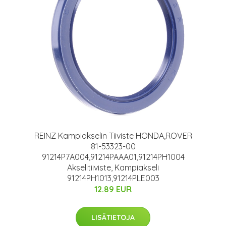
REINZ Kampiakselin Tiiviste HONDA,ROVER
81-53323-00
91214P7A004,91214PAAA01,91214PH1004
Akselitiiviste, Kampiakseli
91214PH1013,91214PLE003
12.89 EUR
LISÄTIETOJA