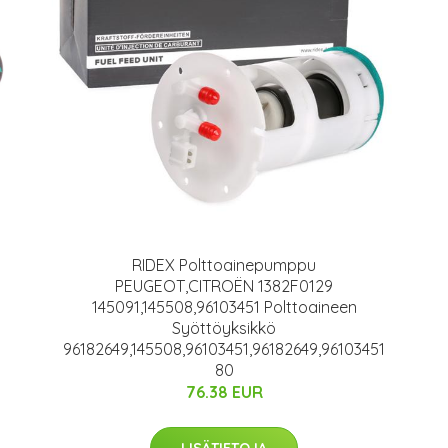
RIDEX Polttoainepumppu
PEUGEOT,CITROËN 1382F0129
145091,145508,96103451 Polttoaineen
Syöttöyksikkö
96182649,145508,96103451,96182649,96103451
80
76.38 EUR
LISÄTIETOJA