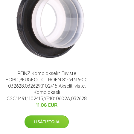
REINZ Kampiakselin Tiiviste
FORD,PEUGEOT,CITROËN 81-34316-00
032628,032629,1102415 Akselitiiviste,
Kampiakseli
C2C11491,1102415,YF1010602A,032628
11.08 EUR
LISÄTIETOJA