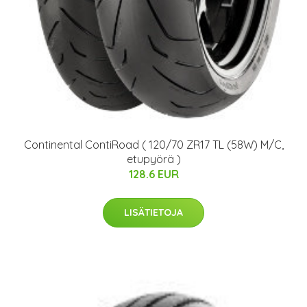
Continental ContiRoad ( 120/70 ZR17 TL (58W) M/C,
etupyörä )
128.6 EUR
LISÄTIETOJA