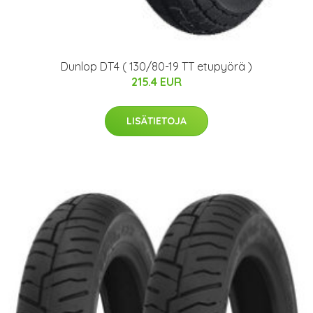
Dunlop DT4 ( 130/80-19 TT etupyörä )
215.4 EUR
LISÄTIETOJA