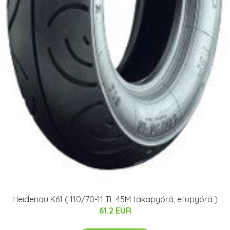
Heidenau K61 ( 110/70-11 TL 45M takapyörä, etupyörä )
61.2 EUR