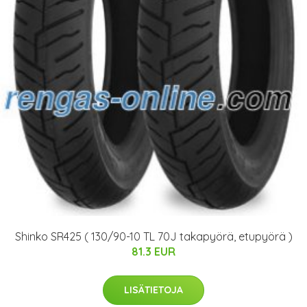
Shinko SR425 ( 130/90-10 TL 70J takapyörä, etupyörä )
81.3 EUR
LISÄTIETOJA