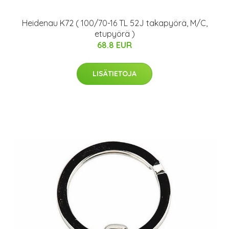
Heidenau K72 ( 100/70-16 TL 52J takapyörä, M/C,
etupyörä )
68.8 EUR
LISÄTIETOJA