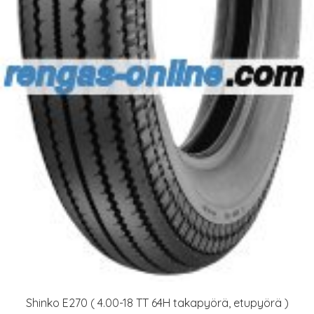
Shinko E270 ( 4.00-18 TT 64H takapyörä, etupyörä )