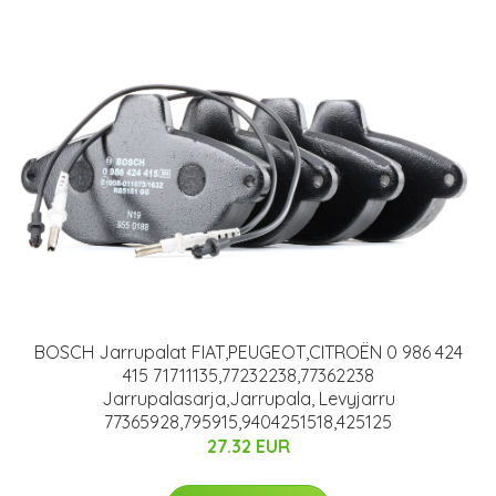
BOSCH Jarrupalat FIAT,PEUGEOT,CITROËN 0 986 424
415 71711135,77232238,77362238
Jarrupalasarja,Jarrupala, Levyjarru
77365928,795915,9404251518,425125
27.32 EUR