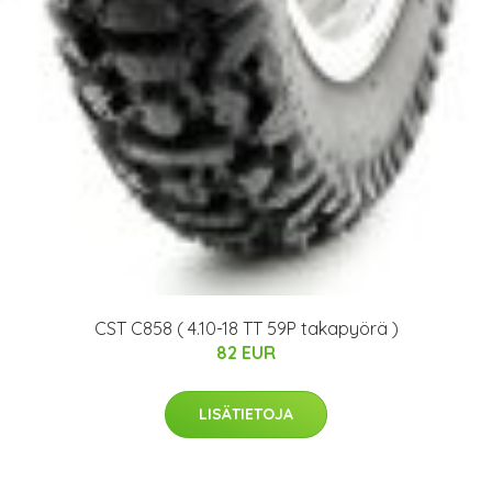
CST C858 ( 4.10-18 TT 59P takapyörä )
82 EUR
LISÄTIETOJA