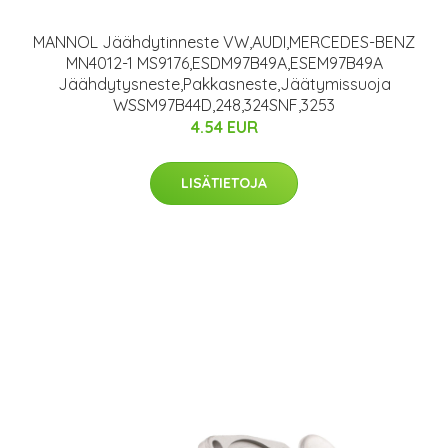
MANNOL Jäähdytinneste VW,AUDI,MERCEDES-BENZ
MN4012-1 MS9176,ESDM97B49A,ESEM97B49A
Jäähdytysneste,Pakkasneste,Jäätymissuoja
WSSM97B44D,248,324SNF,3253
4.54 EUR
LISÄTIETOJA