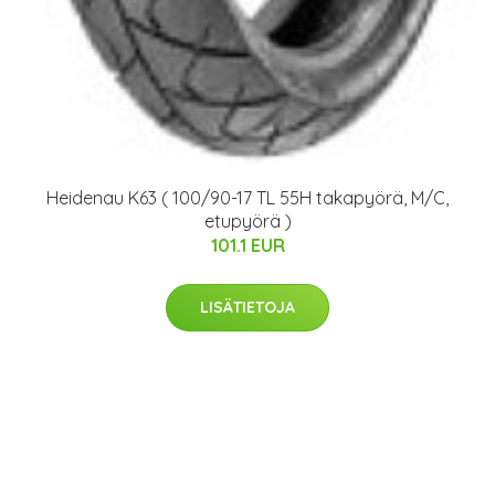
Heidenau K63 ( 100/90-17 TL 55H takapyörä, M/C,
etupyörä )
101.1 EUR
LISÄTIETOJA