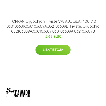
TOPRAN Öljypohjan Tiiviste VW,AUDI,SEAT 100 610
030103609,030103609A,032103609B Tiiviste, Öljypohja
052103609A,030103609,030103609A,032103609B
5.62 EUR
LISÄTIETOJA