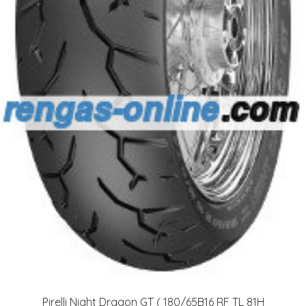
Pirelli Night Dragon GT ( 180/65B16 RF TL 81H