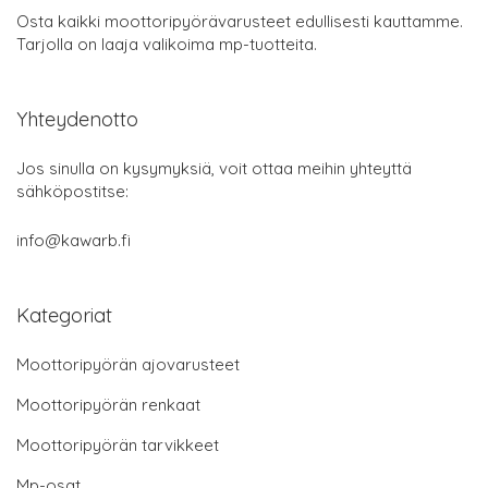
Osta kaikki moottoripyörävarusteet edullisesti kauttamme.
Tarjolla on laaja valikoima mp-tuotteita.
Yhteydenotto
Jos sinulla on kysymyksiä, voit ottaa meihin yhteyttä
sähköpostitse:
info@kawarb.fi
Kategoriat
Moottoripyörän ajovarusteet
Moottoripyörän renkaat
Moottoripyörän tarvikkeet
Mp-osat