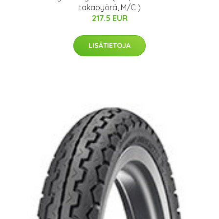
takapyörä, M/C )
217.5 EUR
LISÄTIETOJA