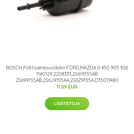
BOSCH Polttoainesuodatin FORD,MAZDA 0 450 905 926
1140129,2208333,2S619155AB
2S699155AB,2S6J9155AA,2S6Z9155A,D35013480
11.69 EUR
LISÄTIETOJA