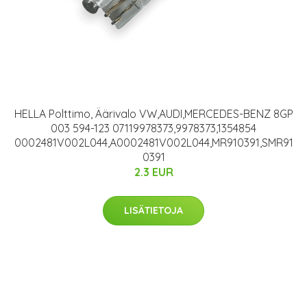
HELLA Polttimo, Äärivalo VW,AUDI,MERCEDES-BENZ 8GP
003 594-123 07119978373,9978373,1354854
0002481V002L044,A0002481V002L044,MR910391,SMR91
0391
2.3 EUR
LISÄTIETOJA