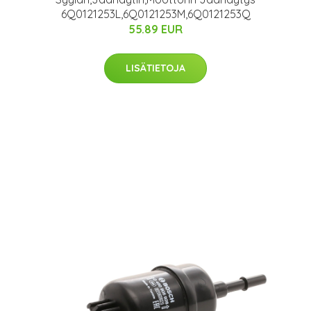
6Q0121253L,6Q0121253M,6Q0121253Q
55.89 EUR
LISÄTIETOJA