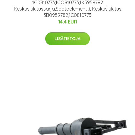
1C0810773,1CO810773,1K5959782
Keskuslukitussarja,Säätöelementti, Keskuslukitus
3B0959782,1C0810773
14.4 EUR
LISÄTIETOJA