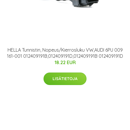
HELLA Tunnistin, Nopeus/Kierrosluku VW,AUDI 6PU 009
161-001 012409191B,012409191D,012409191B 012409191D
18.22 EUR
LISÄTIETOJA