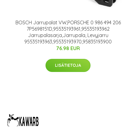
BOSCH Jarrupalat VW,PORSCHE 0 986 494 206
7P5698151D,95535193961,95535193962
Jarrupalasarja,Jarrupala, Levyjarru
95535193963,95535193970,95835193900
76.98 EUR
LISÄTIETOJA