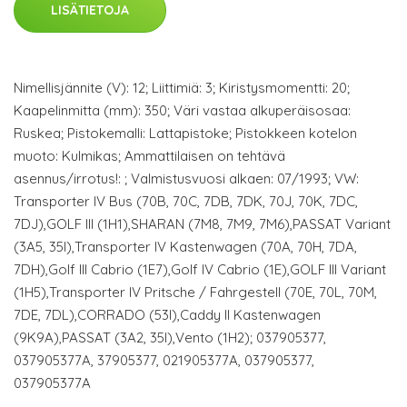
LISÄTIETOJA
Nimellisjännite (V): 12; Liittimiä: 3; Kiristysmomentti: 20;
Kaapelinmitta (mm): 350; Väri vastaa alkuperäisosaa:
Ruskea; Pistokemalli: Lattapistoke; Pistokkeen kotelon
muoto: Kulmikas; Ammattilaisen on tehtävä
asennus/irrotus!: ; Valmistusvuosi alkaen: 07/1993; VW:
Transporter IV Bus (70B, 70C, 7DB, 7DK, 70J, 70K, 7DC,
7DJ),GOLF III (1H1),SHARAN (7M8, 7M9, 7M6),PASSAT Variant
(3A5, 35I),Transporter IV Kastenwagen (70A, 70H, 7DA,
7DH),Golf III Cabrio (1E7),Golf IV Cabrio (1E),GOLF III Variant
(1H5),Transporter IV Pritsche / Fahrgestell (70E, 70L, 70M,
7DE, 7DL),CORRADO (53I),Caddy II Kastenwagen
(9K9A),PASSAT (3A2, 35I),Vento (1H2); 037905377,
037905377A, 37905377, 021905377A, 037905377,
037905377A