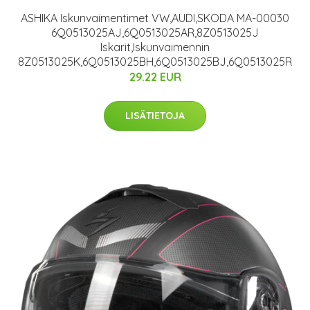
ASHIKA Iskunvaimentimet VW,AUDI,SKODA MA-00030
6Q0513025AJ,6Q0513025AR,8Z0513025J
Iskarit,Iskunvaimennin
8Z0513025K,6Q0513025BH,6Q0513025BJ,6Q0513025R
29.22 EUR
LISÄTIETOJA