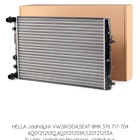
HELLA Jäähdytin VW,SKODA,SEAT 8MK 376 717-704
6Q0121253Q,6Q0121253R,5Z0121253A
Syyläri,Jäähdytin,Moottorin Jäähdytys