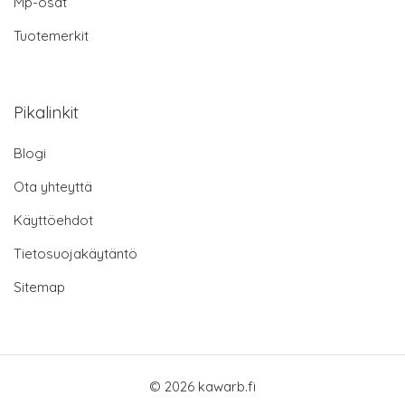
Mp-osat
Tuotemerkit
Pikalinkit
Blogi
Ota yhteyttä
Käyttöehdot
Tietosuojakäytäntö
Sitemap
© 2026 kawarb.fi