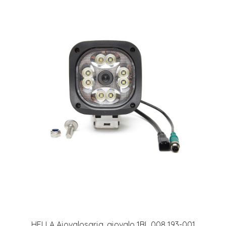
HELLA Ajovalosarja, ajovalo 1BL 008 193-001