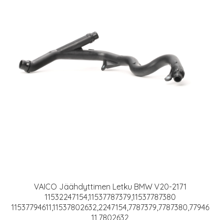
VAICO Jäähdyttimen Letku BMW V20-2171
11532247154,11537787379,11537787380
11537794611,11537802632,2247154,7787379,7787380,77946
11,7802632