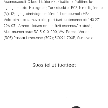
Asennuspuoli: Oikea; Lisätarvike/lisätieto: Polttimolla;
Lyhdyn muoto: Halogeeni; Tarkistuskilpi: ECE; Nimellisjännite
(V): 12; Lyhtytoimintojen määrä: 1; Lamppumalli: HB4;
Valotoiminto: sumuvalolla; parilliset tuotenumerot: 1N0 271
296-031; Ammattilaisen on tehtävä asennus/irrotus!: ;
Alustanumerosta: 3C-5-010-000; VW: Passat Variant
(3C5),Passat Limousine (3C2); 3C0941700B; Sumuvalo
Suositellut tuotteet