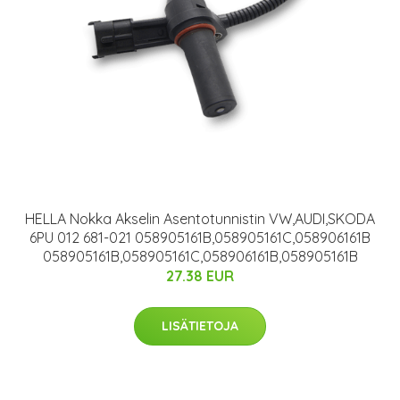
HELLA Nokka Akselin Asentotunnistin VW,AUDI,SKODA
6PU 012 681-021 058905161B,058905161C,058906161B
058905161B,058905161C,058906161B,058905161B
27.38 EUR
LISÄTIETOJA