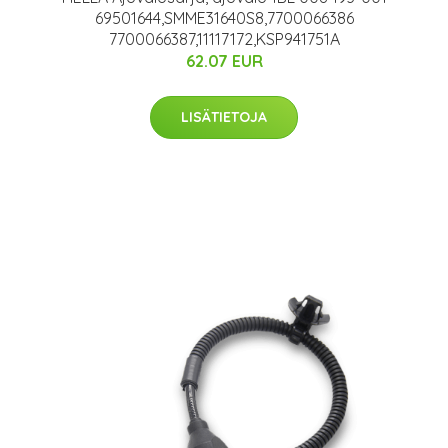
69501644,SMME31640S8,7700066386
7700066387,11117172,KSP941751A
62.07 EUR
LISÄTIETOJA