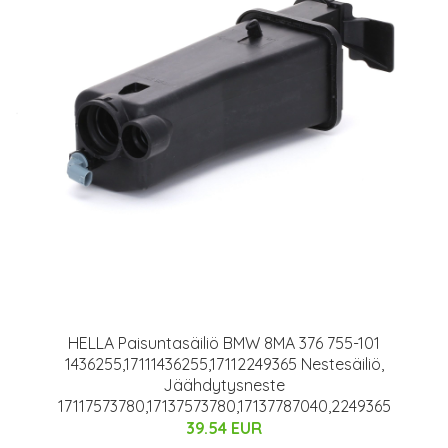
HELLA Paisuntasäiliö BMW 8MA 376 755-101
1436255,17111436255,17112249365 Nestesäiliö,
Jäähdytysneste
17117573780,17137573780,17137787040,2249365
39.54 EUR