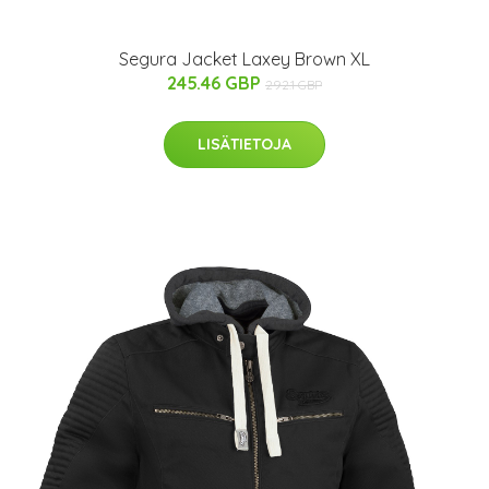
Segura Jacket Laxey Brown XL
245.46 GBP
292.1 GBP
LISÄTIETOJA