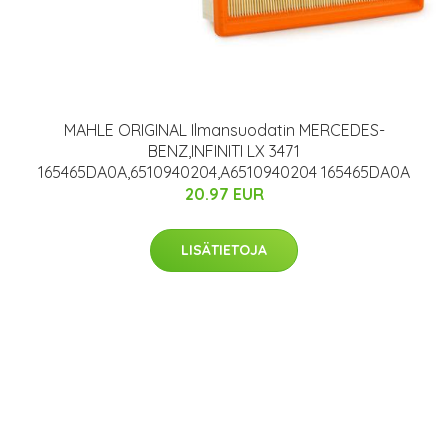
MAHLE ORIGINAL Ilmansuodatin MERCEDES-
BENZ,INFINITI LX 3471
165465DA0A,6510940204,A6510940204 165465DA0A
20.97 EUR
LISÄTIETOJA