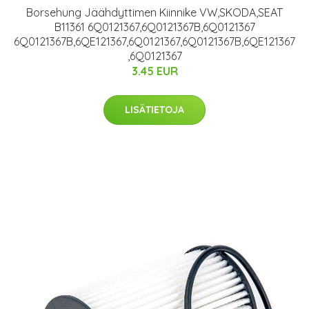
Borsehung Jäähdyttimen Kiinnike VW,SKODA,SEAT
B11361 6Q0121367,6Q0121367B,6Q0121367
6Q0121367B,6QE121367,6Q0121367,6Q0121367B,6QE121367
,6Q0121367
3.45 EUR
LISÄTIETOJA