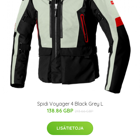
Spidi Voyager 4 Black Grey L
138.86 GBP
213.66 GBP
LISÄTIETOJA