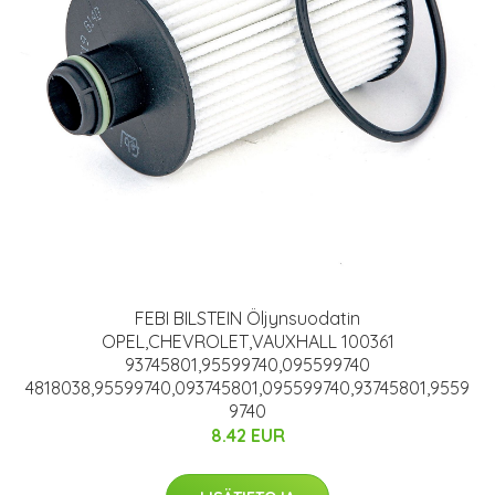
FEBI BILSTEIN Öljynsuodatin
OPEL,CHEVROLET,VAUXHALL 100361
93745801,95599740,095599740
4818038,95599740,093745801,095599740,93745801,9559
9740
8.42 EUR