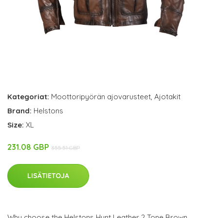
Kategoriat:
Moottoripyörän ajovarusteet
,
Ajotakit
Brand:
Helstons
Size:
XL
231.08 GBP
355.51 GBP
LISÄTIETOJA
Why choose the Helstons Hunt Leather 2 Tone Brown