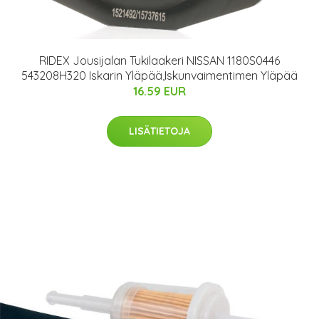
RIDEX Jousijalan Tukilaakeri NISSAN 1180S0446
543208H320 Iskarin Yläpää,Iskunvaimentimen Yläpää
16.59 EUR
LISÄTIETOJA