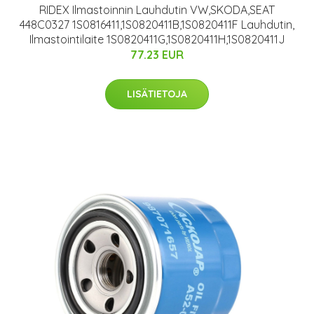
RIDEX Ilmastoinnin Lauhdutin VW,SKODA,SEAT
448C0327 1S0816411,1S0820411B,1S0820411F Lauhdutin,
Ilmastointilaite 1S0820411G,1S0820411H,1S0820411J
77.23 EUR
LISÄTIETOJA