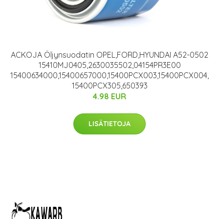
ACKOJA Öljynsuodatin OPEL,FORD,HYUNDAI A52-0502
15410MJ0405,2630035502,04154PR3E00
15400634000,15400657000,15400PCX003,15400PCX004,
15400PCX305,650393
4.98 EUR
LISÄTIETOJA