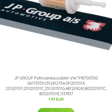
JP GROUP Polttoainesuodatin VW 1118700700
067133511,131261275A,191201511A
251201511,251201511C,251201511G,481209261,803201511C,
803201511E,1137437
1.91 EUR