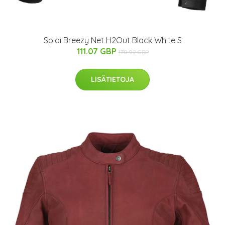
Spidi Breezy Net H2Out Black White S
111.07 GBP
170.92 GBP
LISÄTIETOJA