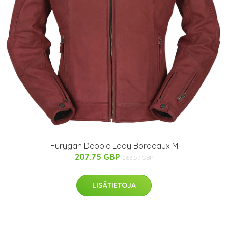
Furygan Debbie Lady Bordeaux M
207.75 GBP
263.57 GBP
LISÄTIETOJA