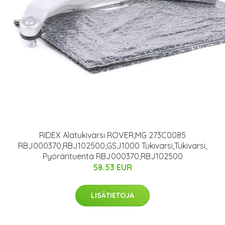
RIDEX Alatukivarsi ROVER,MG 273C0085
RBJ000370,RBJ102500,GSJ1000 Tukivarsi,Tukivarsi,
Pyöräntuenta RBJ000370,RBJ102500
58.53 EUR
LISÄTIETOJA