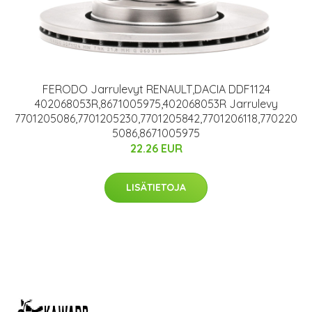
FERODO Jarrulevyt RENAULT,DACIA DDF1124
402068053R,8671005975,402068053R Jarrulevy
7701205086,7701205230,7701205842,7701206118,770220
5086,8671005975
22.26 EUR
LISÄTIETOJA