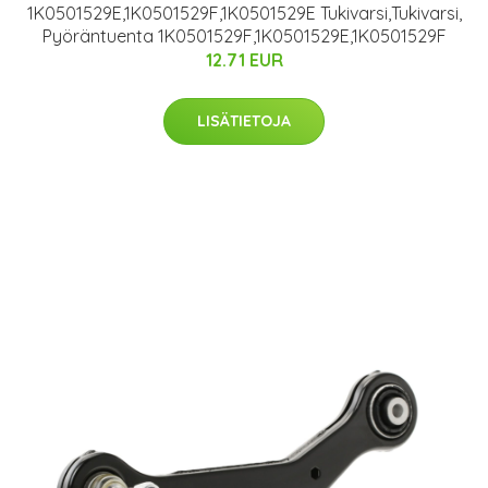
1K0501529E,1K0501529F,1K0501529E Tukivarsi,Tukivarsi,
Pyöräntuenta 1K0501529F,1K0501529E,1K0501529F
12.71 EUR
LISÄTIETOJA