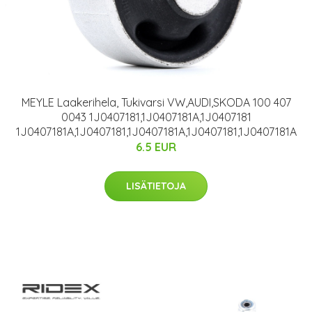
MEYLE Laakerihela, Tukivarsi VW,AUDI,SKODA 100 407
0043 1J0407181,1J0407181A,1J0407181
1J0407181A,1J0407181,1J0407181A,1J0407181,1J0407181A
6.5 EUR
LISÄTIETOJA