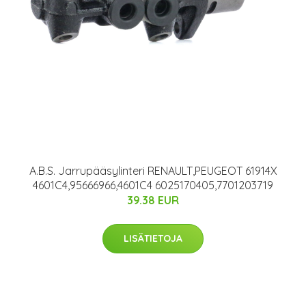
A.B.S. Jarrupääsylinteri RENAULT,PEUGEOT 61914X
4601C4,95666966,4601C4 6025170405,7701203719
39.38 EUR
LISÄTIETOJA