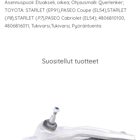
Asennuspuoli: Etuakseli, oikea; Ohjausmalli: Querlenker;
TOYOTA: STARLET (EP91),PASEO Coupe (EL54),STARLET
(
P8
),STARLET (
P7
),PASEO Cabriolet (EL54); 4806810100,
4806816011; Tukivarsi,Tukivarsi, Pyöräntuenta
Suositellut tuotteet