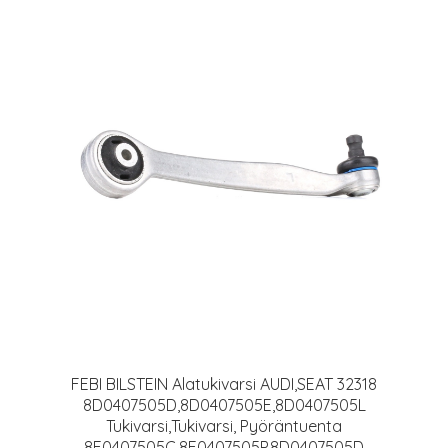
FEBI BILSTEIN Alatukivarsi AUDI,SEAT 32318
8D0407505D,8D0407505E,8D0407505L
Tukivarsi,Tukivarsi, Pyöräntuenta
8E0407505C,8E0407505P,8D0407505D