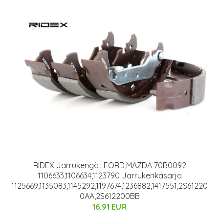
RIDEX Jarrukengät FORD,MAZDA 70B0092
1106633,1106634,1123790 Jarrukenkäsarja
1125669,1135083,1145292,1197674,1236882,1417551,2S61220
0AA,2S612200BB
16.91 EUR