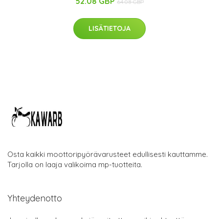
52.08 GBP
64.08 GBP
LISÄTIETOJA
Osta kaikki moottoripyörävarusteet edullisesti kauttamme.
Tarjolla on laaja valikoima mp-tuotteita.
Yhteydenotto