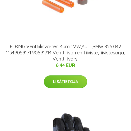
ELRING Venttiilinvarren Kumit VW,AUDI,BMW 825.042
11349059171,90591714 Venttiilivarren Tiiviste,Tiivistesarja,
Venttiilivarsi
6.44 EUR
LISÄTIETOJA