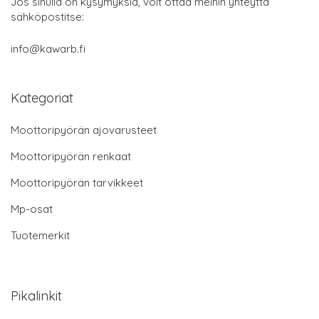
Jos sinulla on kysymyksiä, voit ottaa meihin yhteyttä
sähköpostitse:
info@kawarb.fi
Kategoriat
Moottoripyörän ajovarusteet
Moottoripyörän renkaat
Moottoripyörän tarvikkeet
Mp-osat
Tuotemerkit
Pikalinkit