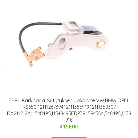
BERU Kärkisarja, Sytytyksen Jakolaite VW,BMW,OPEL
KS650 12111267394,12111356919,12111359307
DX211212A,11548495,11548495EDP38,1584304,548495,6138
918
4.13 EUR