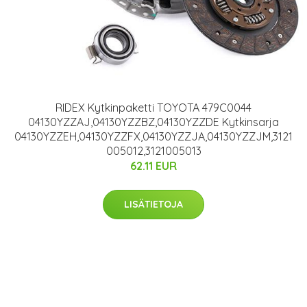
RIDEX Kytkinpaketti TOYOTA 479C0044
04130YZZAJ,04130YZZBZ,04130YZZDE Kytkinsarja
04130YZZEH,04130YZZFX,04130YZZJA,04130YZZJM,3121
005012,3121005013
62.11 EUR
LISÄTIETOJA