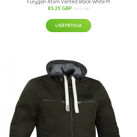
Furygan Atom Vented Black White M
85.25 GBP
99.71 GBP
LISÄTIETOJA