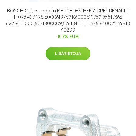
BOSCH Öljynsuodatin MERCEDES-BENZ,OPEL,RENAULT
F 026 407 125 6000619752,K6000619752,95517366
6221800000,6221800009,6261840000,6261840025,69918
40200
8.78 EUR
LISÄTIETOJA