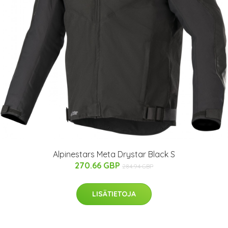
Alpinestars Meta Drystar Black S
270.66 GBP
284.94 GBP
LISÄTIETOJA