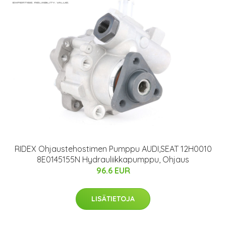
RIDEX Ohjaustehostimen Pumppu AUDI,SEAT 12H0010
8E0145155N Hydrauliikkapumppu, Ohjaus
96.6 EUR
LISÄTIETOJA