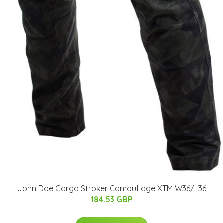
John Doe Cargo Stroker Camouflage XTM W36/L36
184.53 GBP