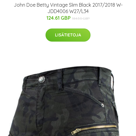
John Doe Betty Vintage Slim Black 2017/2018 W-
JDD4006 W27/L34
124.61 GBP
184.53 GBP
LISÄTIETOJA