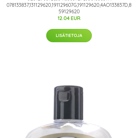
078133837,131129620,191129607G,191129620,4AO133837D,8
59129620
12.04 EUR
LISÄTIETOJA