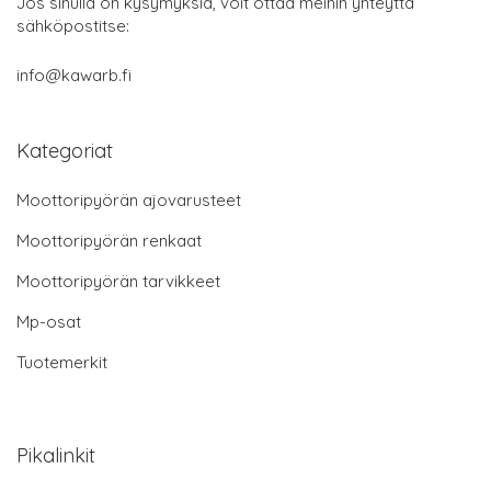
Jos sinulla on kysymyksiä, voit ottaa meihin yhteyttä
sähköpostitse:
info@kawarb.fi
Kategoriat
Moottoripyörän ajovarusteet
Moottoripyörän renkaat
Moottoripyörän tarvikkeet
Mp-osat
Tuotemerkit
Pikalinkit