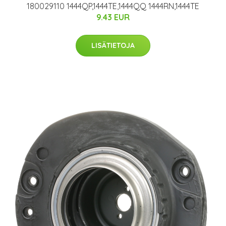
180029110 1444QP,1444TE,1444QQ 1444RN,1444TE
9.43 EUR
LISÄTIETOJA