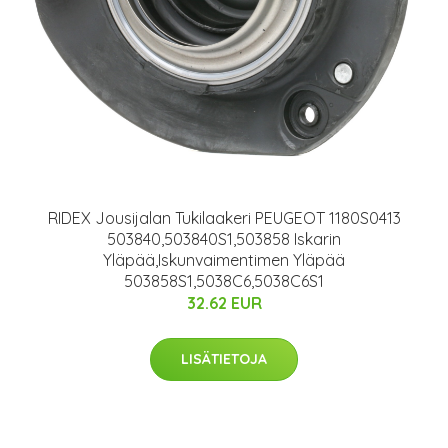
RIDEX Jousijalan Tukilaakeri PEUGEOT 1180S0413
503840,503840S1,503858 Iskarin
Yläpää,Iskunvaimentimen Yläpää
503858S1,5038C6,5038C6S1
32.62 EUR
LISÄTIETOJA