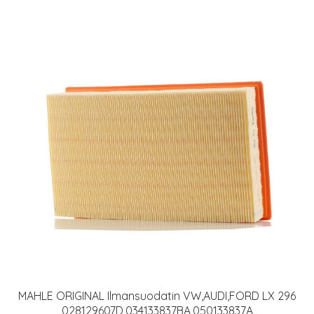
MAHLE ORIGINAL Ilmansuodatin VW,AUDI,FORD LX 296
028129607D,034133837BA,050133837A