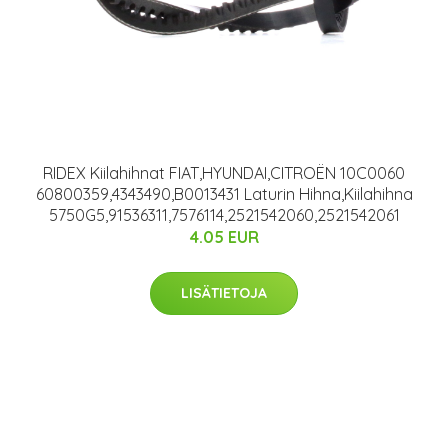
RIDEX Kiilahihnat FIAT,HYUNDAI,CITROËN 10C0060
60800359,4343490,B0013431 Laturin Hihna,Kiilahihna
5750G5,91536311,7576114,2521542060,2521542061
4.05 EUR
LISÄTIETOJA