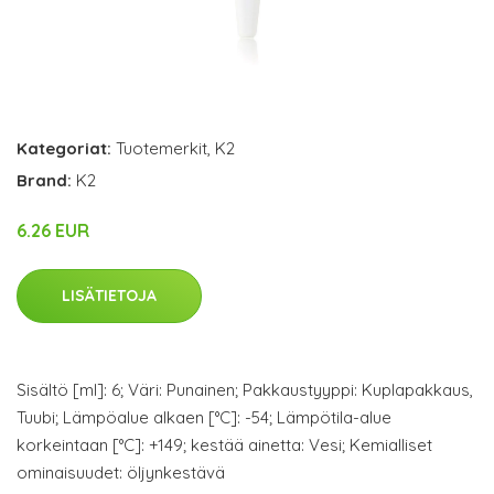
Kategoriat:
Tuotemerkit
,
K2
Brand:
K2
6.26 EUR
LISÄTIETOJA
Sisältö [ml]: 6; Väri: Punainen; Pakkaustyyppi: Kuplapakkaus,
Tuubi; Lämpöalue alkaen [°C]: -54; Lämpötila-alue
korkeintaan [°C]: +149; kestää ainetta: Vesi; Kemialliset
ominaisuudet: öljynkestävä