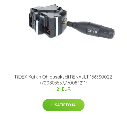
RIDEX Kytkin Ohjausakseli RENAULT 1563S0022
7700803537,7700842114
21 EUR
LISÄTIETOJA