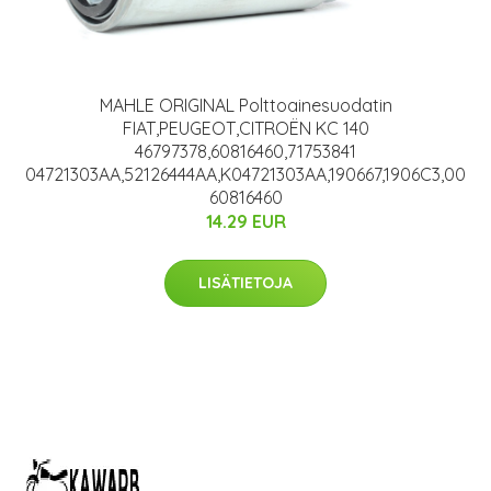
MAHLE ORIGINAL Polttoainesuodatin
FIAT,PEUGEOT,CITROËN KC 140
46797378,60816460,71753841
04721303AA,52126444AA,K04721303AA,190667,1906C3,00
60816460
14.29 EUR
LISÄTIETOJA