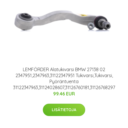
LEMFÖRDER Alatukivarsi BMW 27138 02
2347951,2347963,31122347951 Tukivarsi,Tukivarsi,
Pyöräntuenta
31122347963,31124028607,31126760181,31126768297
99.46 EUR
LISÄTIETOJA