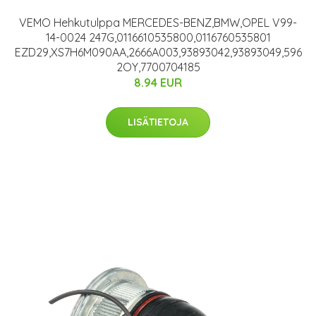
VEMO Hehkutulppa MERCEDES-BENZ,BMW,OPEL V99-
14-0024 247G,0116610535800,0116760535801
EZD29,XS7H6M090AA,2666A003,93893042,93893049,596
2OY,7700704185
8.94 EUR
LISÄTIETOJA