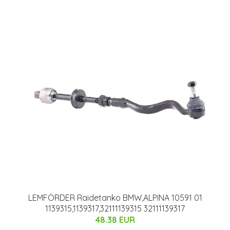
LEMFÖRDER Raidetanko BMW,ALPINA 10591 01
1139315,1139317,32111139315 32111139317
48.38 EUR