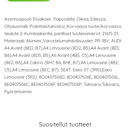
Asennuspuoli: Etuakseli, Yläpuolella, Oikea, Edessä;
Ohjausmalli: Poikittaistukivarsi; Korvaava tuote/korvaava
tiedote 2: Kumilaakerilla; parilliset tuotenumerot: 21615 01;
Materiaali: Alumiini; Varustelumahdollisuudet: PR-1BV; AUDI:
A4 Avant (8ED, B7),A4 Limousine (8D2, B5),A4 Avant (8E5,
B6),A4 Avant (8D5, B5),A6 Avant (4B5, C5),A4 Limousine
(8E2, B6),A4 Cabrio (8H7, B6, 8HE, B7),A6 Limousine (4B2,
C5),A4 Limousine (8EC, B7); SEAT: Exeo ST (3R5),Exeo
Limousine (3R2); 8D0407506D, 8D0407506E, 8D0407506L,
8E0407506C, 8E0407506P, 8E0407506P; Tukivarsi,Tukivarsi,
Pyöräntuenta
Suositellut tuotteet