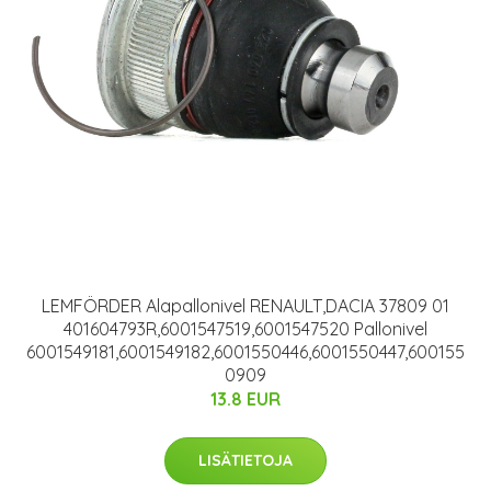
LEMFÖRDER Alapallonivel RENAULT,DACIA 37809 01
401604793R,6001547519,6001547520 Pallonivel
6001549181,6001549182,6001550446,6001550447,600155
0909
13.8 EUR
LISÄTIETOJA