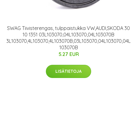
SWAG Tiivisterengas, tulppaistukka VW,AUDI,SKODA 30
10 1351 03L103070,04L103070,04L103070B
3L103070,4L103070,4L103070B,03L103070,04L103070,04L
103070B
5.27 EUR
LISÄTIETOJA