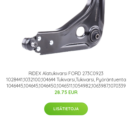
RIDEX Alatukivarsi FORD 273C0923
1028441,1032100,104644 Tukivarsi,Tukivarsi, Pyöräntuenta
1046445,104645,1046450,1046511,1054982,1063987,1070339
28.75 EUR
LISÄTIETOJA