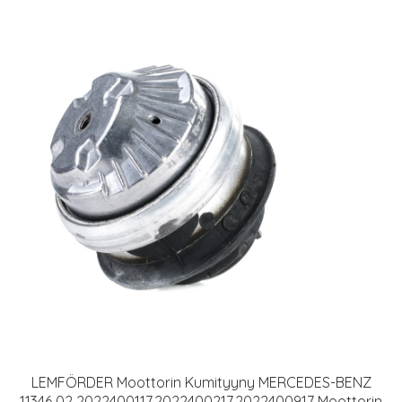
LEMFÖRDER Moottorin Kumityyny MERCEDES-BENZ
11346 02 2022400117,2022400217,2022400917 Moottorin