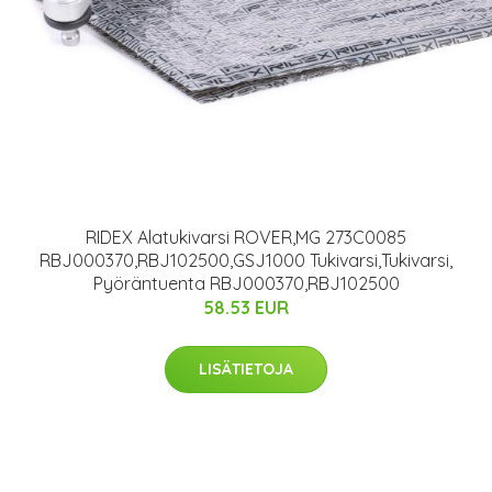
RIDEX Alatukivarsi ROVER,MG 273C0085
RBJ000370,RBJ102500,GSJ1000 Tukivarsi,Tukivarsi,
Pyöräntuenta RBJ000370,RBJ102500
58.53 EUR
LISÄTIETOJA