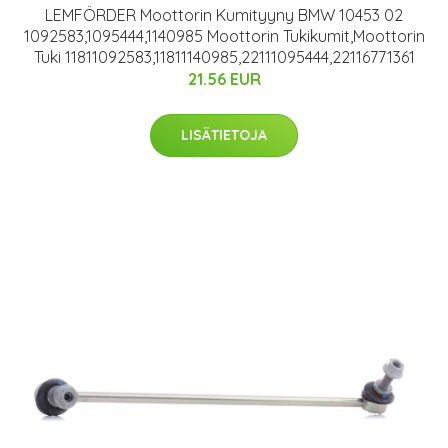
LEMFÖRDER Moottorin Kumityyny BMW 10453 02
1092583,1095444,1140985 Moottorin Tukikumit,Moottorin
Tuki 11811092583,11811140985,22111095444,22116771361
21.56 EUR
LISÄTIETOJA