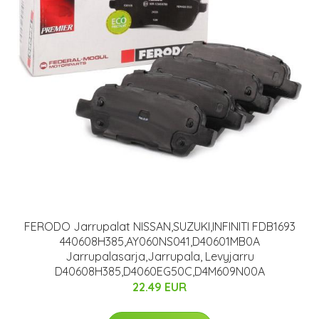
FERODO Jarrupalat NISSAN,SUZUKI,INFINITI FDB1693
440608H385,AY060NS041,D40601MB0A
Jarrupalasarja,Jarrupala, Levyjarru
D40608H385,D4060EG50C,D4M609N00A
22.49 EUR