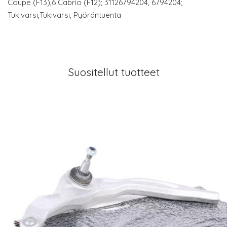
Coupe (F13),6 Cabrio (F12); 31126794204, 6794204;
Tukivarsi,Tukivarsi, Pyöräntuenta
Suositellut tuotteet