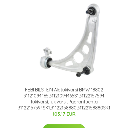
FEBI BILSTEIN Alatukivarsi BMW 18802
31121094465,31121094465S1,31122157594
Tukivarsi,Tukivarsi, Pyöräntuenta
31122157594SK1,31122158880,31122158880SK1
103.17 EUR