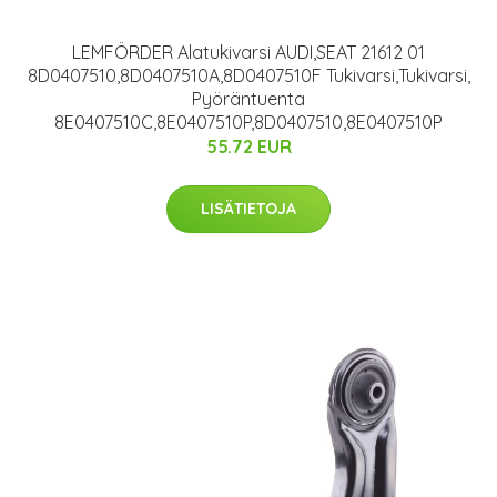
LEMFÖRDER Alatukivarsi AUDI,SEAT 21612 01
8D0407510,8D0407510A,8D0407510F Tukivarsi,Tukivarsi,
Pyöräntuenta
8E0407510C,8E0407510P,8D0407510,8E0407510P
55.72 EUR
LISÄTIETOJA