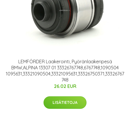
LEMFÖRDER Laakerointi, Pyöränlaakeripesä
BMW,ALPINA 13307 01 33326767748,6767748,1090504
1095631,33321090504,33321095631,33326750371,33326767
748
26.02 EUR
LISÄTIETOJA