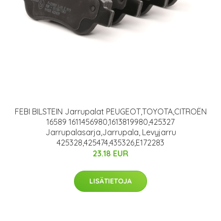
FEBI BILSTEIN Jarrupalat PEUGEOT,TOYOTA,CITROËN
16589 1611456980,1613819980,425327
Jarrupalasarja,Jarrupala, Levyjarru
425328,425474,435326,E172283
23.18 EUR
LISÄTIETOJA