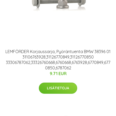
LEMFÖRDER Korjaussarja, Pyöräntuenta BMW 38396 01
31106763928,31126770849,31126770850
33306787062,33326760668,6760668,6763928,6770849,677
0850,6787062
9.71 EUR
LISÄTIETOJA