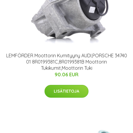
LEMFÖRDER Moottorin Kumityyny AUDI,PORSCHE 34740
01 8R0199381C,8R0199381B Moottorin
Tukikumit,Moottorin Tuki
90.06 EUR
LISÄTIETOJA