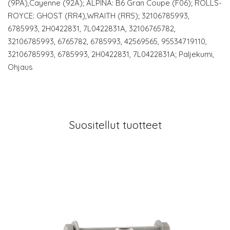
(9PA),Cayenne (92A); ALPINA: B6 Gran Coupe (F06); ROLLS-
ROYCE: GHOST (RR4),WRAITH (RR5); 32106785993,
6785993, 2H0422831, 7L0422831A, 32106765782,
32106785993, 6765782, 6785993, 42569565, 95534719110,
32106785993, 6785993, 2H0422831, 7L0422831A; Paljekumi,
Ohjaus
Suositellut tuotteet