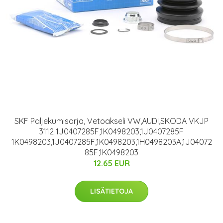
SKF Paljekumisarja, Vetoakseli VW,AUDI,SKODA VKJP
3112 1J0407285F,1K0498203,1J0407285F
1K0498203,1J0407285F,1K0498203,1H0498203A,1J04072
85F,1K0498203
12.65 EUR
LISÄTIETOJA