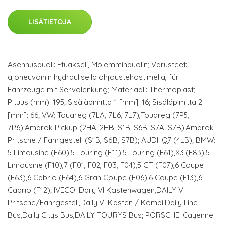
LISÄTIETOJA
Asennuspuoli: Etuakseli, Molemminpuolin; Varusteet:
ajoneuvoihin hydraulisella ohjaustehostimella, für
Fahrzeuge mit Servolenkung; Materiaali: Thermoplast;
Pituus (mm): 195; Sisäläpimitta 1 [mm]: 16; Sisäläpimitta 2
[mm]: 66; VW: Touareg (7LA, 7L6, 7L7),Touareg (7P5,
7P6),Amarok Pickup (2HA, 2HB, S1B, S6B, S7A, S7B),Amarok
Pritsche / Fahrgestell (S1B, S6B, S7B); AUDI: Q7 (4LB); BMW:
5 Limousine (E60),5 Touring (F11),5 Touring (E61),X3 (E83),5
Limousine (F10),7 (F01, F02, F03, F04),5 GT (F07),6 Coupe
(E63),6 Cabrio (E64),6 Gran Coupe (F06),6 Coupe (F13),6
Cabrio (F12); IVECO: Daily VI Kastenwagen,DAILY VI
Pritsche/Fahrgestell,Daily VI Kasten / Kombi,Daily Line
Bus,Daily Citys Bus,DAILY TOURYS Bus; PORSCHE: Cayenne