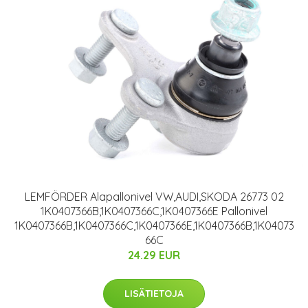
LEMFÖRDER Alapallonivel VW,AUDI,SKODA 26773 02
1K0407366B,1K0407366C,1K0407366E Pallonivel
1K0407366B,1K0407366C,1K0407366E,1K0407366B,1K04073
66C
24.29 EUR
LISÄTIETOJA