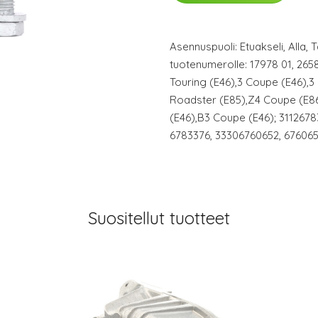
Asennuspuoli: Etuakseli, Alla,
tuotenumerolle: 17978 01, 265
Touring (E46),3 Coupe (E46),3
Roadster (E85),Z4 Coupe (E86
(E46),B3 Coupe (E46); 3112678
6783376, 33306760652, 67606
Suositellut tuotteet