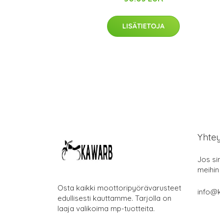
LISÄTIETOJA
Yhte
Jos si
meihin
Osta kaikki moottoripyörävarusteet
info@k
edullisesti kauttamme. Tarjolla on
laaja valikoima mp-tuotteita.