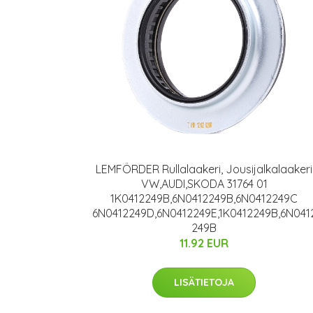
LEMFÖRDER Rullalaakeri, Jousijalkalaakeri
VW,AUDI,SKODA 31764 01
1K0412249B,6N0412249B,6N0412249C
6N0412249D,6N0412249E,1K0412249B,6N041
249B
11.92 EUR
LISÄTIETOJA