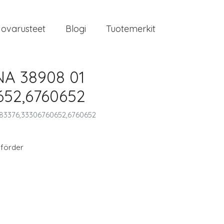
jovarusteet
Blogi
Tuotemerkit
NA 38908 01
652,6760652
83376,33306760652,6760652
förder