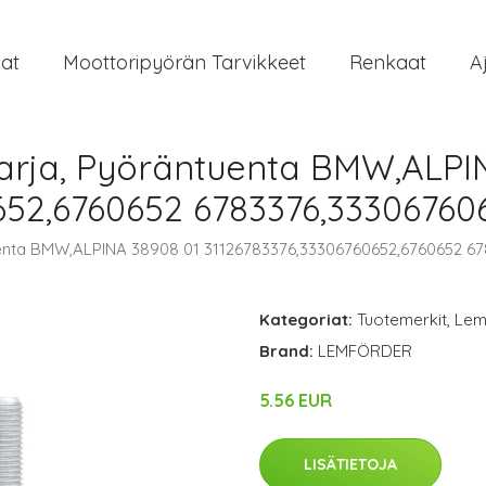
at
Moottoripyörän Tarvikkeet
Renkaat
A
rja, Pyöräntuenta BMW,ALPI
652,6760652 6783376,33306760
nta BMW,ALPINA 38908 01 31126783376,33306760652,6760652 67
Kategoriat:
Tuotemerkit
,
Lem
Brand:
LEMFÖRDER
5.56 EUR
LISÄTIETOJA