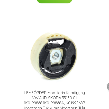
LEMFÖRDER Moottorin Kumityyny
VW,AUDI,SKODA 33150 01
1K0199868,1K0199868A,1K0199868B
Moottorin Tukikumit,Moottorin Tuki