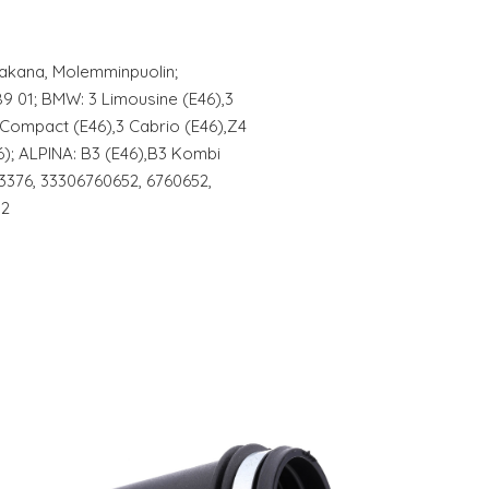
 Takana, Molemminpuolin;
89 01; BMW: 3 Limousine (E46),3
 Compact (E46),3 Cabrio (E46),Z4
); ALPINA: B3 (E46),B3 Kombi
3376, 33306760652, 6760652,
52