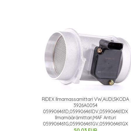
RIDEX Ilmamassamittari VW,AUDI,SKODA
3926A0054
059906461D,059906461DV,059906461DX
Ilmamäärämittari,MAF Anturi
059906461G,059906461GV,059906461GX
50.03 EUR