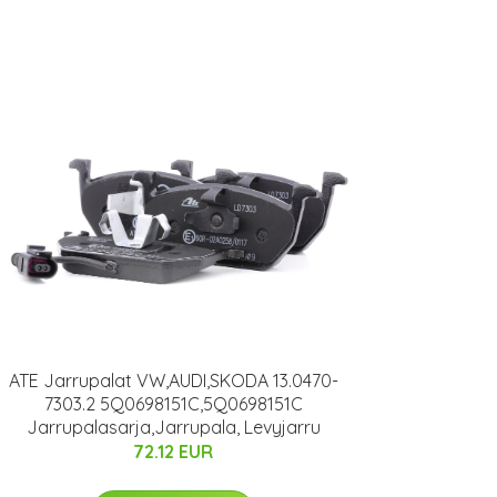
ATE Jarrupalat VW,AUDI,SKODA 13.0470-
7303.2 5Q0698151C,5Q0698151C
Jarrupalasarja,Jarrupala, Levyjarru
72.12 EUR