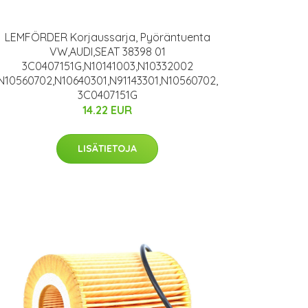
LEMFÖRDER Korjaussarja, Pyöräntuenta
VW,AUDI,SEAT 38398 01
3C0407151G,N10141003,N10332002
N10560702,N10640301,N91143301,N10560702,
3C0407151G
14.22 EUR
LISÄTIETOJA