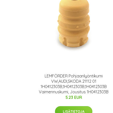
LEMFÖRDER Pohjaanlyöntikumi
VW,AUDI,SKODA 21112 01
1H0412303B,1H0412303B,1H0412303B
Vaimennuskumi, Jousitus 1H0412303B
5.23 EUR
LISÄTIETOJA