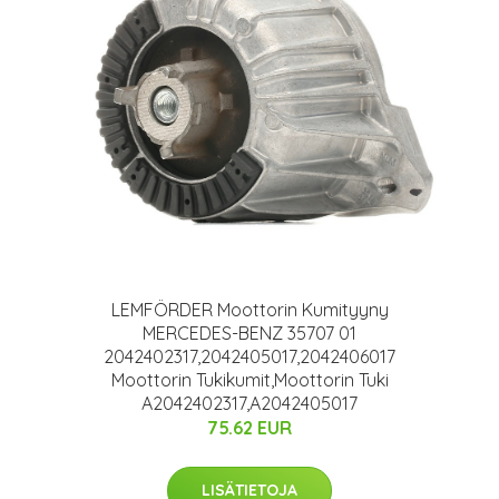
LEMFÖRDER Moottorin Kumityyny
MERCEDES-BENZ 35707 01
2042402317,2042405017,2042406017
Moottorin Tukikumit,Moottorin Tuki
A2042402317,A2042405017
75.62 EUR
LISÄTIETOJA