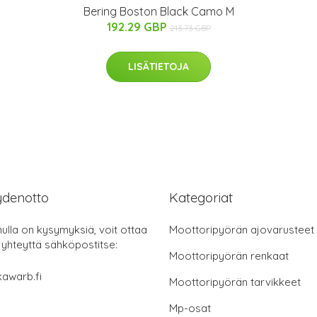
Bering Boston Black Camo M
192.29 GBP
213.73 GBP
LISÄTIETOJA
ydenotto
Kategoriat
nulla on kysymyksiä, voit ottaa
Moottoripyörän ajovarusteet
 yhteyttä sähköpostitse:
Moottoripyörän renkaat
awarb.fi
Moottoripyörän tarvikkeet
Mp-osat