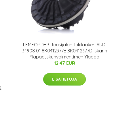
LEMFÖRDER Jousijalan Tukilaakeri AUDI
34908 01 8K0412377B,8K0412377D Iskarin
Yläpää,Iskunvaimentimen Yläpää
12.47 EUR
LISÄTIETOJA
2