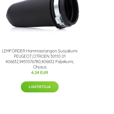
LEMFÖRDER Hammastangon Suojakumi
PEUGEOT,CITROËN 30110 01
406632,9451076780,406632 Paljekumi,
Ohjaus
6.24 EUR
LISÄTIETOJA