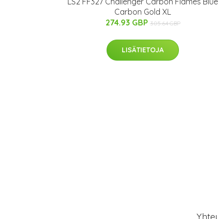
LS2 FF327 Challenger Carbon Flames Blue
Carbon Gold XL
274.93 GBP
305.64 GBP
LISÄTIETOJA
Yhte