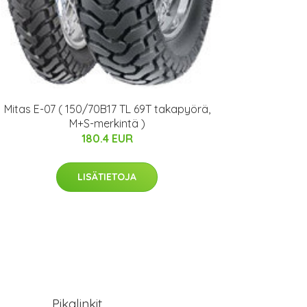
Mitas E-07 ( 150/70B17 TL 69T takapyörä,
M+S-merkintä )
180.4 EUR
LISÄTIETOJA
Pikalinkit