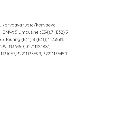
ea; Korvaava tuote/korvaava
27; BMW: 5 Limousine (E34),7 (E32),5
5 Touring (E34),8 (E31); 1123881,
699, 1136450, 32211123881,
11131067, 32211133699, 32211136450