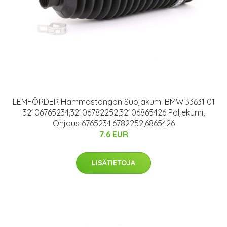
LEMFÖRDER Hammastangon Suojakumi BMW 33631 01
32106765234,32106782252,32106865426 Paljekumi,
Ohjaus 6765234,6782252,6865426
7.6 EUR
LISÄTIETOJA