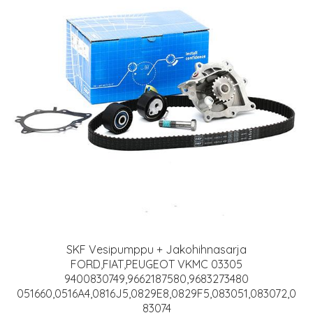
SKF Vesipumppu + Jakohihnasarja
FORD,FIAT,PEUGEOT VKMC 03305
9400830749,9662187580,9683273480
051660,0516A4,0816J5,0829E8,0829F5,083051,083072,0
83074