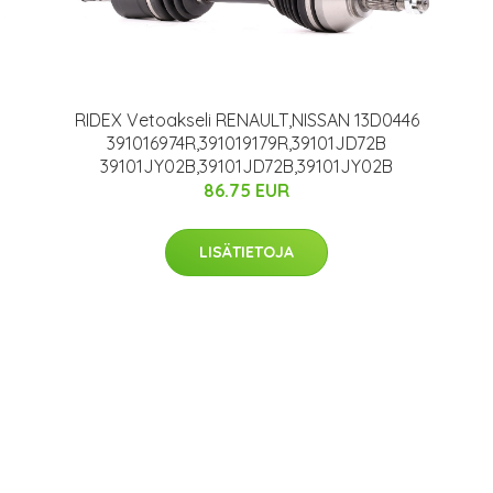
RIDEX Vetoakseli RENAULT,NISSAN 13D0446
391016974R,391019179R,39101JD72B
39101JY02B,39101JD72B,39101JY02B
86.75 EUR
LISÄTIETOJA