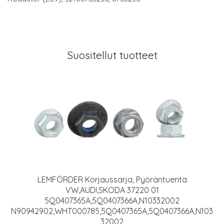
Suositellut tuotteet
LEMFÖRDER Korjaussarja, Pyöräntuenta
VW,AUDI,SKODA 37220 01
5Q0407365A,5Q0407366A,N10332002
N90942902,WHT000785,5Q0407365A,5Q0407366A,N103
32002