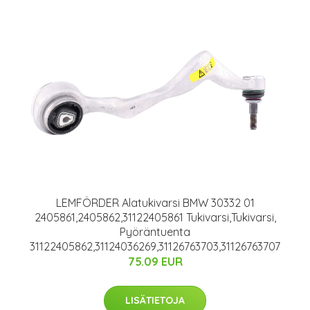
LEMFÖRDER Alatukivarsi BMW 30332 01
2405861,2405862,31122405861 Tukivarsi,Tukivarsi,
Pyöräntuenta
31122405862,31124036269,31126763703,31126763707
75.09 EUR
LISÄTIETOJA