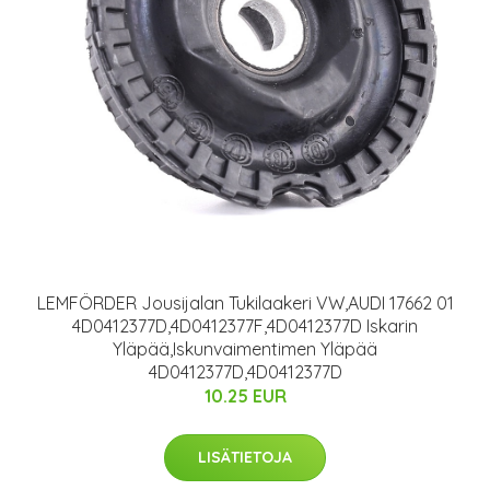
LEMFÖRDER Jousijalan Tukilaakeri VW,AUDI 17662 01
4D0412377D,4D0412377F,4D0412377D Iskarin
Yläpää,Iskunvaimentimen Yläpää
4D0412377D,4D0412377D
10.25 EUR
LISÄTIETOJA