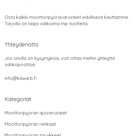
Osta kaikki moottoripyörävarusteet edullisesti kauttamme.
Tarjolla on laaja valikoima mp-tuotteita.
Yhteydenotto
Jos sinulla on kysymyksiä, voit ottaa meihin yhteyttä
sähköpostitse:
info@kawarb.fi
Kategoriat
Moottoripyörän ajovarusteet
Moottoripyörän renkaat
Moottoripyörän tarvikkeet