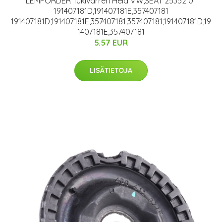
LEMFÖRDER Tukivarren Hela VW,SEAT 25352 01
191407181D,191407181E,357407181
191407181D,191407181E,357407181,357407181,191407181D,19
1407181E,357407181
5.57 EUR
LISÄTIETOJA