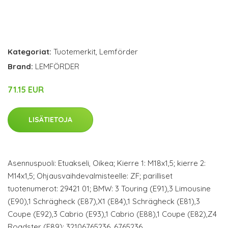
Kategoriat:
Tuotemerkit
,
Lemförder
Brand:
LEMFÖRDER
71.15 EUR
LISÄTIETOJA
Asennuspuoli: Etuakseli, Oikea; Kierre 1: M18x1,5; kierre 2:
M14x1,5; Ohjausvaihdevalmisteelle: ZF; parilliset
tuotenumerot: 29421 01; BMW: 3 Touring (E91),3 Limousine
(E90),1 Schrägheck (E87),X1 (E84),1 Schrägheck (E81),3
Coupe (E92),3 Cabrio (E93),1 Cabrio (E88),1 Coupe (E82),Z4
Roadster (E89); 32106765236, 6765236