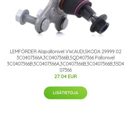
LEMFÖRDER Alapallonivel VW,AUDI,SKODA 29999 02
3C0407366A,3C0407366B,5QD407366 Pallonivel
3C0407366B,3C0407366A,3C0407366B,3C0407366B,35D4
07366
27.04 EUR
LISÄTIETOJA