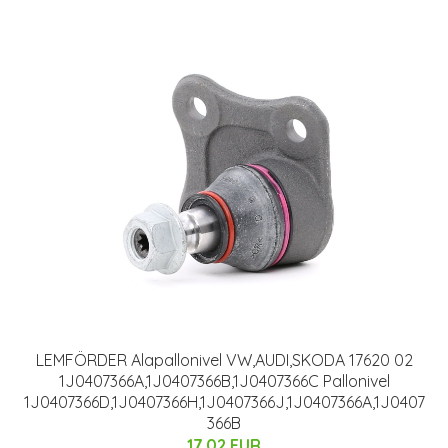
LEMFÖRDER Alapallonivel VW,AUDI,SKODA 17620 02
1J0407366A,1J0407366B,1J0407366C Pallonivel
1J0407366D,1J0407366H,1J0407366J,1J0407366A,1J0407
366B
17.02 EUR