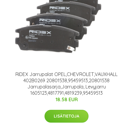
RIDEX Jarrupalat OPEL,CHEVROLET,VAUXHALL
402B0269 20801538,95459513,20801538
Jarrupalasarja,Jarrupala, Levyjarru
1605123,4817791,4819239,95459513
18.58 EUR
LISÄTIETOJA