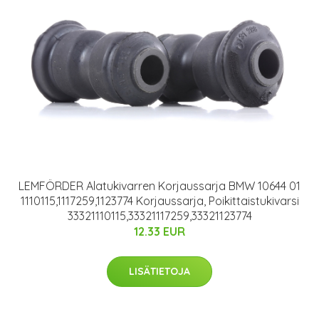
LEMFÖRDER Alatukivarren Korjaussarja BMW 10644 01
1110115,1117259,1123774 Korjaussarja, Poikittaistukivarsi
33321110115,33321117259,33321123774
12.33 EUR
LISÄTIETOJA