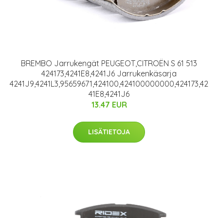
BREMBO Jarrukengät PEUGEOT,CITROËN S 61 513
424173,4241E8,4241J6 Jarrukenkäsarja
4241J9,4241L3,95659671,424100,424100000000,424173,42
41E8,4241J6
13.47 EUR
LISÄTIETOJA