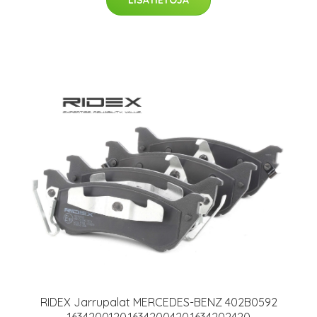
LISÄTIETOJA
RIDEX Jarrupalat MERCEDES-BENZ 402B0592
1634200120,1634200420,1634202420