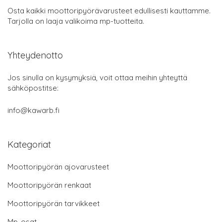
Osta kaikki moottoripyörävarusteet edullisesti kauttamme.
Tarjolla on laaja valikoima mp-tuotteita.
Yhteydenotto
Jos sinulla on kysymyksiä, voit ottaa meihin yhteyttä
sähköpostitse:
info@kawarb.fi
Kategoriat
Moottoripyörän ajovarusteet
Moottoripyörän renkaat
Moottoripyörän tarvikkeet
Mp-osat