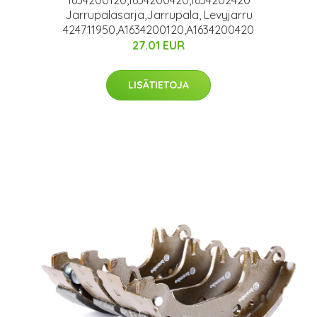
Jarrupalasarja,Jarrupala, Levyjarru
424711950,A1634200120,A1634200420
27.01 EUR
LISÄTIETOJA