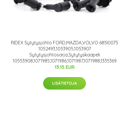
RIDEX Sytytysjohto FORD,MAZDA,VOLVO 685I0075
1052493,1053905,1053907
Sytytysjohtosarja,Sytytyskaapeli
10553908,1071985,1071986,1071987,1071988,1335369
13.15 EUR
LISÄTIETOJA