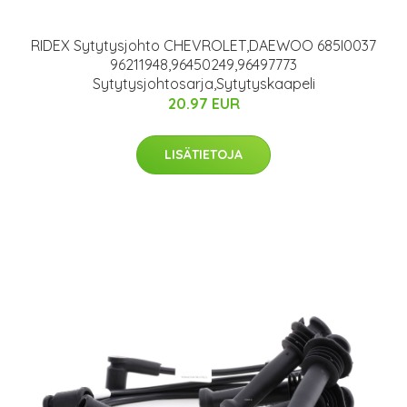
RIDEX Sytytysjohto CHEVROLET,DAEWOO 685I0037
96211948,96450249,96497773
Sytytysjohtosarja,Sytytyskaapeli
20.97 EUR
LISÄTIETOJA