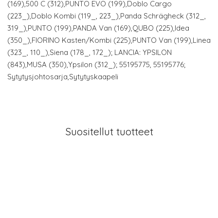
(169),500 C (312),PUNTO EVO (199),Doblo Cargo
(223_),Doblo Kombi (119_, 223_),Panda Schrägheck (312_,
319_),PUNTO (199),PANDA Van (169),QUBO (225),Idea
(350_),FIORINO Kasten/Kombi (225),PUNTO Van (199),Linea
(323_, 110_),Siena (178_, 172_); LANCIA: YPSILON
(843),MUSA (350),Ypsilon (312_); 55195775, 55195776;
Sytytysjohtosarja,Sytytyskaapeli
Suositellut tuotteet