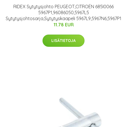
RIDEX Sytytysjohto PEUGEOT,CITROËN 685I0066
5967P1,96086050,5967L5
Sytytysjohtosarja,Sytytyskaapeli 5967L9,5967N6,5967P1
11.78 EUR
LISÄTIETOJA