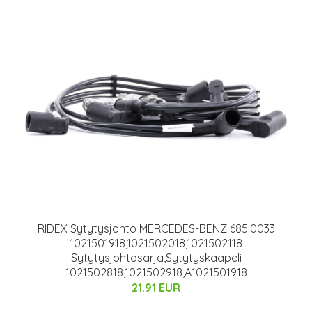
RIDEX Sytytysjohto MERCEDES-BENZ 685I0033
1021501918,1021502018,1021502118
Sytytysjohtosarja,Sytytyskaapeli
1021502818,1021502918,A1021501918
21.91 EUR