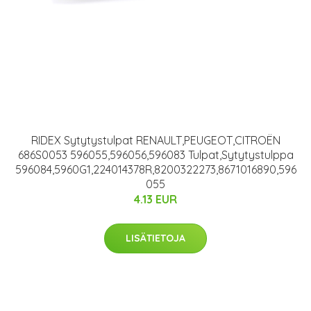
RIDEX Sytytystulpat RENAULT,PEUGEOT,CITROËN
686S0053 596055,596056,596083 Tulpat,Sytytystulppa
596084,5960G1,224014378R,8200322273,8671016890,596
055
4.13 EUR
LISÄTIETOJA