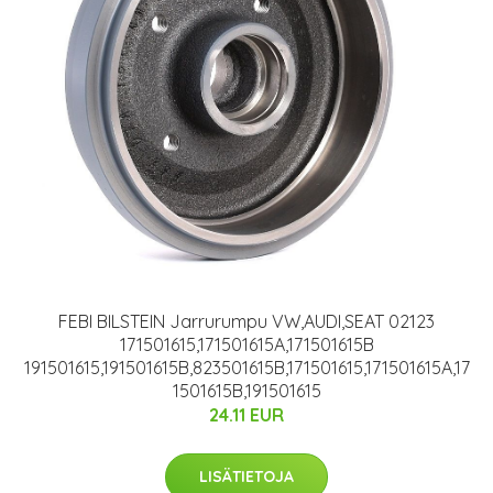
FEBI BILSTEIN Jarrurumpu VW,AUDI,SEAT 02123
171501615,171501615A,171501615B
191501615,191501615B,823501615B,171501615,171501615A,17
1501615B,191501615
24.11 EUR
LISÄTIETOJA