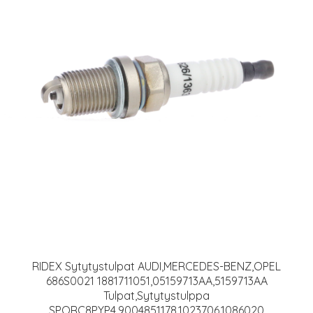
RIDEX Sytytystulpat AUDI,MERCEDES-BENZ,OPEL
686S0021 1881711051,05159713AA,5159713AA
Tulpat,Sytytystulppa
SPORC8PYP4,9004851178,1023706,1086020