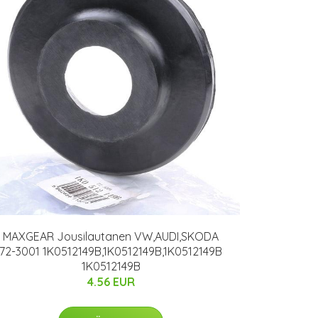
MAXGEAR Jousilautanen VW,AUDI,SKODA
72-3001 1K0512149B,1K0512149B,1K0512149B
1K0512149B
4.56 EUR