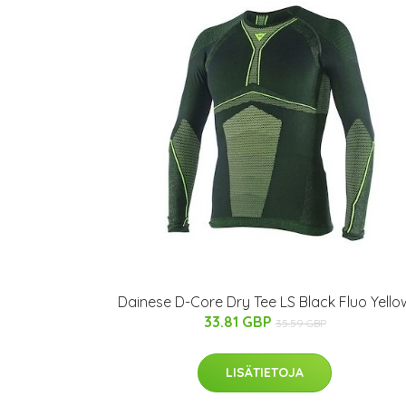
Dainese D-Core Dry Tee LS Black Fluo Yello
33.81 GBP
35.59 GBP
LISÄTIETOJA