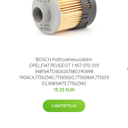
BOSCH Polttoainesuodatin
OPEL,FIAT,PEUGEOT 1 457 070 001
96816473,1606267680,190698
1906C4,77362340,77363600,77365864,773659
02,96816473,77362340
13.25 EUR
LISÄTIETOJA