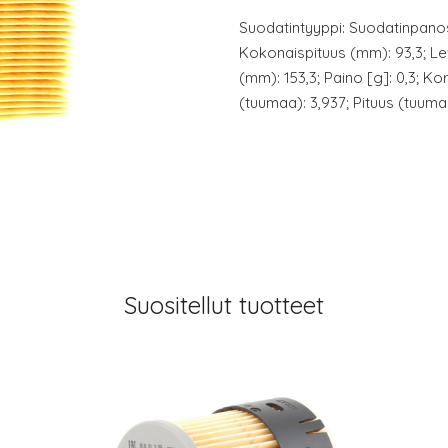
Suodatintyyppi: Suodatinpano
Kokonaispituus (mm): 93,3; Lev
(mm): 153,3; Paino [g]: 0,3; K
(tuumaa): 3,937; Pituus (tuuma
Suositellut tuotteet