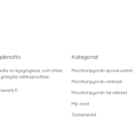
ydenotto
Kategoriat
nulla on kysymyksiä, voit ottaa
Moottoripyörän ajovarusteet
 yhteyttä sähköpostitse:
Moottoripyörän renkaat
awarb.fi
Moottoripyörän tarvikkeet
Mp-osat
Tuotemerkit