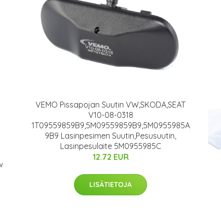
VEMO Pissapojan Suutin VW,SKODA,SEAT
V10-08-0318
1T09559859B9,5M09559859B9,5M0955985A
9B9 Lasinpesimen Suutin,Pesusuutin,
Lasinpesulaite 5M0955985C
12.72 EUR
w
LISÄTIETOJA