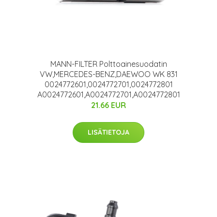
1
MANN-FILTER Polttoainesuodatin
VW,MERCEDES-BENZ,DAEWOO WK 831
0024772601,0024772701,0024772801
A0024772601,A0024772701,A0024772801
21.66 EUR
LISÄTIETOJA