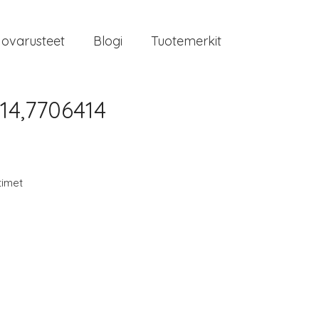
jovarusteet
Blogi
Tuotemerkit
14,7706414
timet