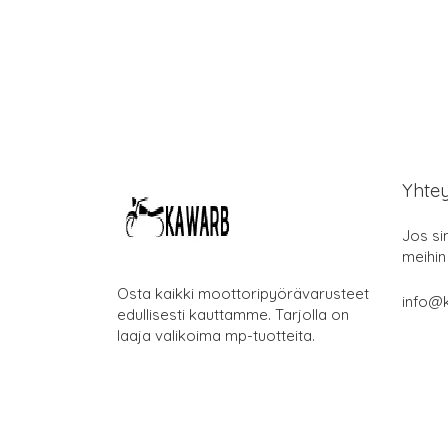
Yhte
Jos si
meihin
Osta kaikki moottoripyörävarusteet
info@k
edullisesti kauttamme. Tarjolla on
laaja valikoima mp-tuotteita.