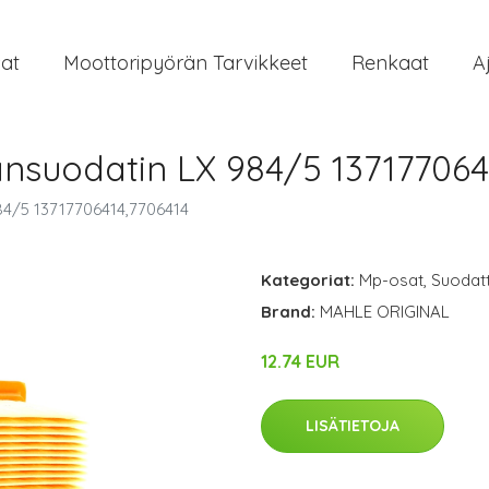
at
Moottoripyörän Tarvikkeet
Renkaat
A
suodatin LX 984/5 137177064
4/5 13717706414,7706414
Kategoriat:
Mp-osat
,
Suodat
Brand:
MAHLE ORIGINAL
12.74 EUR
LISÄTIETOJA