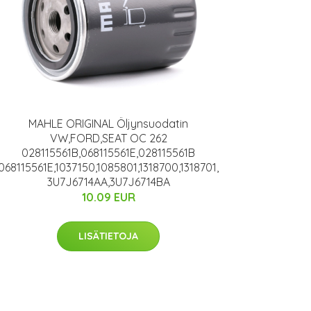
MAHLE ORIGINAL Öljynsuodatin
VW,FORD,SEAT OC 262
028115561B,068115561E,028115561B
068115561E,1037150,1085801,1318700,1318701,
3U7J6714AA,3U7J6714BA
10.09 EUR
LISÄTIETOJA