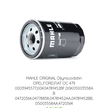
MAHLE ORIGINAL Öljynsuodatin
OPEL,FORD,FIAT OC 479
0003945577,00K04781452BF,00K05003558A
B
04720364,04778838,04781452AA,04781452BB,
05003558AA,4720364