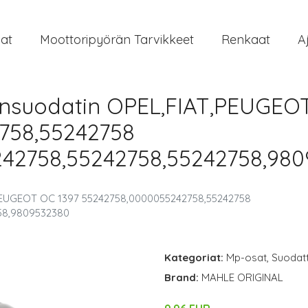
at
Moottoripyörän Tarvikkeet
Renkaat
A
nsuodatin OPEL,FIAT,PEUGEOT
758,55242758
42758,55242758,55242758,98
PEUGEOT OC 1397 55242758,0000055242758,55242758
58,9809532380
Kategoriat:
Mp-osat
,
Suodat
Brand:
MAHLE ORIGINAL