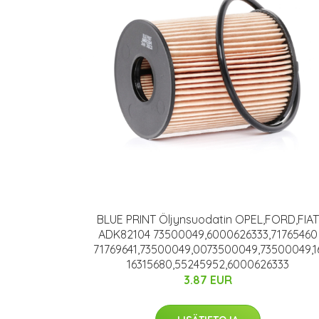
BLUE PRINT Öljynsuodatin OPEL,FORD,FIAT
ADK82104 73500049,6000626333,71765460
71769641,73500049,0073500049,73500049,1
16315680,55245952,6000626333
3.87 EUR