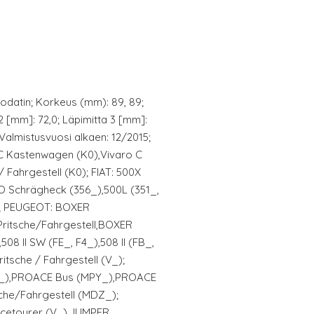
odatin; Korkeus (mm): 89, 89;
a 2 [mm]: 72,0; Läpimitta 3 [mm]:
 Valmistusvuosi alkaen: 12/2015;
o C Kastenwagen (K0),Vivaro C
 Fahrgestell (K0); FIAT: 500X
O Schrägheck (356_),500L (351_,
); PEUGEOT: BOXER
Pritsche/Fahrgestell,BOXER
08 II SW (FE_, F4_),508 II (FB_,
Pritsche / Fahrgestell (V_);
_),PROACE Bus (MPY_),PROACE
he/Fahrgestell (MDZ_);
cetourer (V_),JUMPER