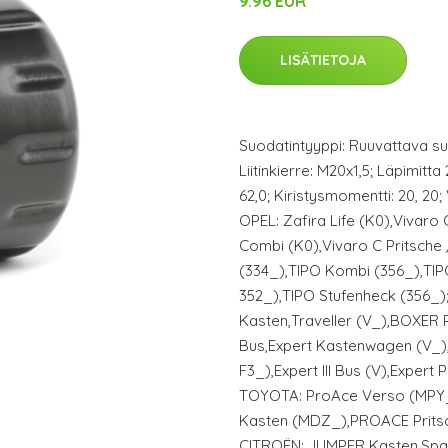
9.96 EUR
LISÄTIETOJA
Suodatintyyppi: Ruuvattava su
Liitinkierre: M20x1,5; Läpimitt
62,0; Kiristysmomentti: 20, 20;
OPEL: Zafira Life (K0),Vivar
Combi (K0),Vivaro C Pritsche /
(334_),TIPO Kombi (356_),TIP
352_),TIPO Stufenheck (356_
Kasten,Traveller (V_),BOXER 
Bus,Expert Kastenwagen (V_),5
F3_),Expert III Bus (V),Expert 
TOYOTA: ProAce Verso (MPY
Kasten (MDZ_),PROACE Pritsc
CITROËN: JUMPER Kasten,Spa