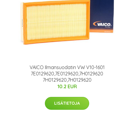
VAICO Ilmansuodatin VW V10-1601
7E0129620,7E0129620,7H0129620
7H0129620,7H0129620
10.2 EUR
LISÄTIETOJA