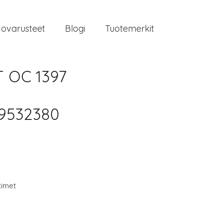
jovarusteet
Blogi
Tuotemerkit
 OC 1397
09532380
timet