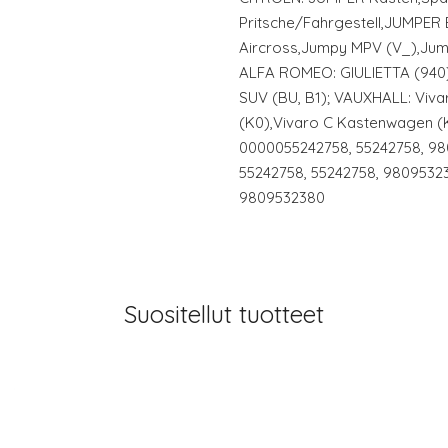
Pritsche/Fahrgestell,JUMPER
Aircross,Jumpy MPV (V_),Jump
ALFA ROMEO: GIULIETTA (940)
SUV (BU, B1); VAUXHALL: Vivar
(K0),Vivaro C Kastenwagen (K0
0000055242758, 55242758, 9
55242758, 55242758, 9809532
9809532380
Suositellut tuotteet