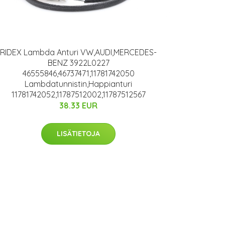
RIDEX Lambda Anturi VW,AUDI,MERCEDES-
BENZ 3922L0227
46555846,46737471,11781742050
Lambdatunnistin,Happianturi
11781742052,11787512002,11787512567
38.33 EUR
LISÄTIETOJA