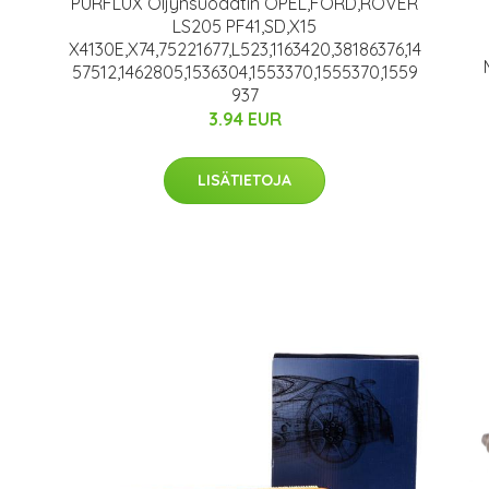
PURFLUX Öljynsuodatin OPEL,FORD,ROVER
LS205 PF41,SD,X15
X4130E,X74,75221677,L523,1163420,38186376,14
57512,1462805,1536304,1553370,1555370,1559
937
3.94 EUR
LISÄTIETOJA