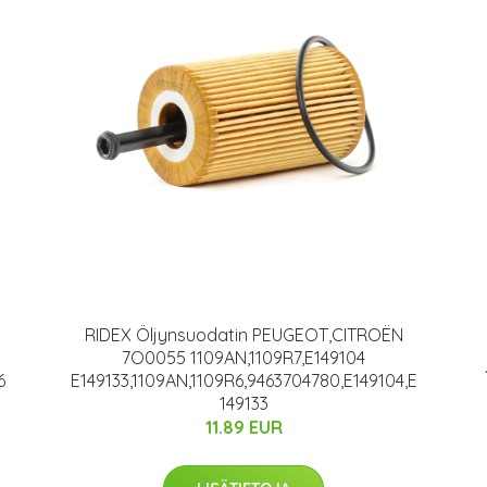
RIDEX Öljynsuodatin PEUGEOT,CITROËN
7O0055 1109AN,1109R7,E149104
6
E149133,1109AN,1109R6,9463704780,E149104,E
149133
11.89 EUR