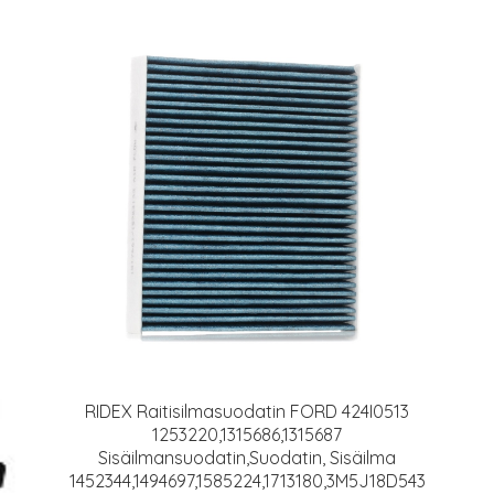
RIDEX Raitisilmasuodatin FORD 424I0513
1253220,1315686,1315687
Sisäilmansuodatin,Suodatin, Sisäilma
1452344,1494697,1585224,1713180,3M5J18D543