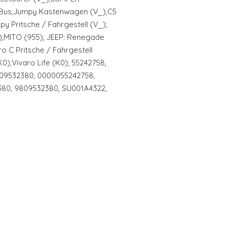
 Bus,Jumpy Kastenwagen (V_),C5
y Pritsche / Fahrgestell (V_);
,MITO (955); JEEP: Renegade
o C Pritsche / Fahrgestell
),Vivaro Life (K0); 55242758,
809532380, 0000055242758,
380, 9809532380, SU001A4322,