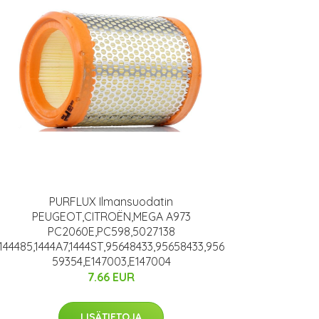
PURFLUX Ilmansuodatin
PEUGEOT,CITROËN,MEGA A973
PC2060E,PC598,5027138
144485,1444A7,1444ST,95648433,95658433,956
59354,E147003,E147004
7.66 EUR
LISÄTIETOJA