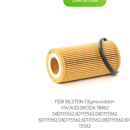
LISÄTIETOJA
FEBI BILSTEIN Öljynsuodatin
VW,AUDI,SKODA 38462
06D115562,6D115562,06D115562
6D115562,06D115562,6D115562,06D115562,6D
15562