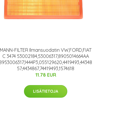
MANN-FILTER Ilmansuodatin VW,FORD,FIAT
C 3474 53002184,53006317,8905014664AA
8953006317,1444P3,055129620,4419493,44348
57,4434867,74419493,1574618
11.78 EUR
LISÄTIETOJA