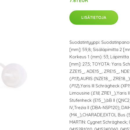
7.81 EUR
LISÄTIETOJA
Suodatintyyppi: Suodatinpanos
[mm]: 59,8; Sisäläpimitta 2 [mm
Korkeus 1 (mm): 53; Läpimitta 4
[mm]: 27,5; TOYOTA: Yaris Sc
ZZE15_, ADE15_, ZRE15_, NDE
(
P13
),AURIS (NZE18_, ZRE18_)
(
P12
),Yaris III Schrägheck (XP
Limousine (
E18
, ZRE1_),Yaris
Stufenheck (E15_),bB II (QNC2
IV,Trezia II (DBA-NSP120); D
(M4_),CHARADE,EXTOL Bus (S
MARTIN: Cygnet Schrägheck; 
04152B1010, 0415240060, 0415