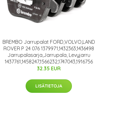
BREMBO Jarrupalat FORD,VOLVO,LAND
ROVER P 24 076 1379971,1432363,1436498
Jarrupalasarja,Jarrupala, Levyjarru
1437761,1458247,1566232,1747043,1916756
32.35 EUR
LISÄTIETOJA