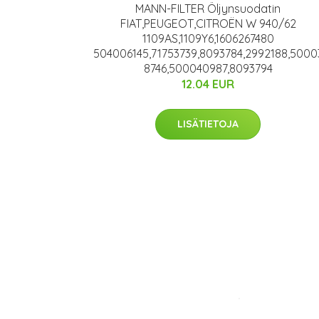
MANN-FILTER Öljynsuodatin
FIAT,PEUGEOT,CITROËN W 940/62
1109AS,1109Y6,1606267480
504006145,71753739,8093784,2992188,5000
8746,500040987,8093794
12.04 EUR
LISÄTIETOJA