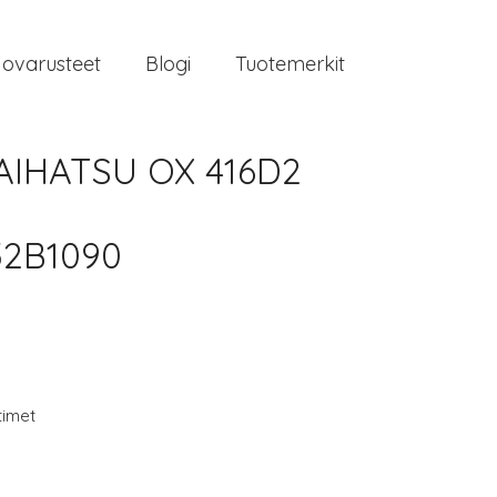
jovarusteet
Blogi
Tuotemerkit
AIHATSU OX 416D2
52B1090
timet