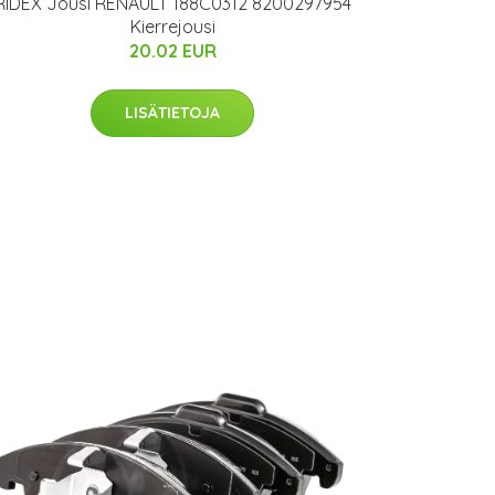
RIDEX Jousi RENAULT 188C0312 8200297954
Kierrejousi
20.02 EUR
LISÄTIETOJA