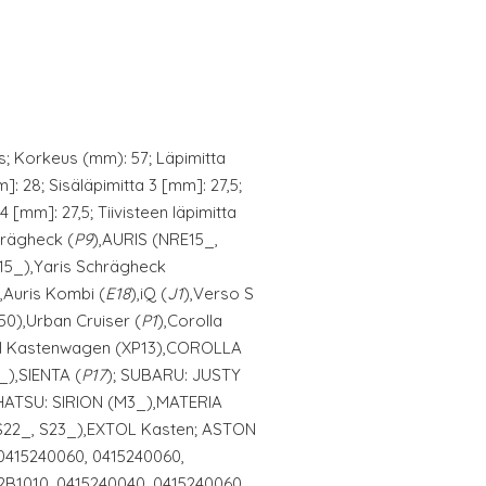
; Korkeus (mm): 57; Läpimitta
]: 28; Sisäläpimitta 3 [mm]: 27,5;
 [mm]: 27,5; Tiivisteen läpimitta
hrägheck (
P9
),AURIS (NRE15_,
15_),Yaris Schrägheck
,Auris Kombi (
E18
),iQ (
J1
),Verso S
150),Urban Cruiser (
P1
),Corolla
 III Kastenwagen (XP13),COROLLA
_),SIENTA (
P17
); SUBARU: JUSTY
AIHATSU: SIRION (M3_),MATERIA
22_, S23_),EXTOL Kasten; ASTON
0415240060, 0415240060,
2B1010, 0415240040, 0415240060,