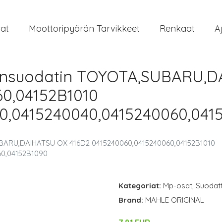
at
Moottoripyörän Tarvikkeet
Renkaat
A
ynsuodatin TOYOTA,SUBARU,D
0,04152B1010
0,0415240040,0415240060,041
BARU,DAIHATSU OX 416D2 0415240060,0415240060,04152B1010
60,04152B1090
Kategoriat:
Mp-osat
,
Suodat
Brand:
MAHLE ORIGINAL