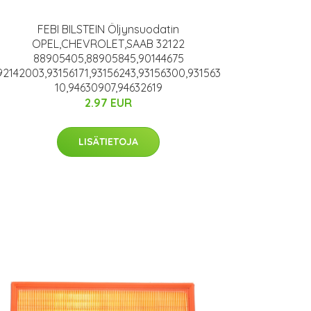
FEBI BILSTEIN Öljynsuodatin
OPEL,CHEVROLET,SAAB 32122
88905405,88905845,90144675
92142003,93156171,93156243,93156300,931563
10,94630907,94632619
2.97 EUR
LISÄTIETOJA