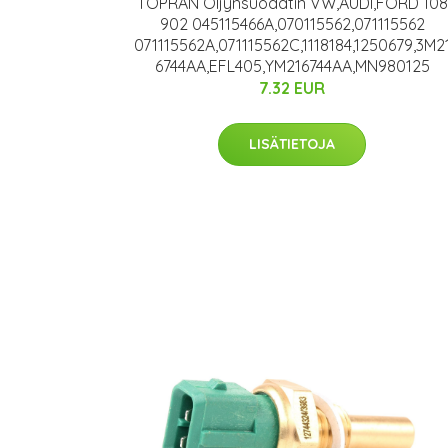
TOPRAN Öljynsuodatin VW,AUDI,FORD 108
902 045115466A,070115562,071115562
071115562A,071115562C,1118184,1250679,3M2
6744AA,EFL405,YM216744AA,MN980125
7.32 EUR
LISÄTIETOJA