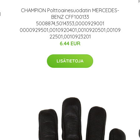
CHAMPION Polttoainesuodatin MERCEDES-
1
BENZ CFF100133
5008874,5014353,0000929001
0000929501,0010920401,0010920501,00109
22501,0010923201
6.44 EUR
LISÄTIETOJA