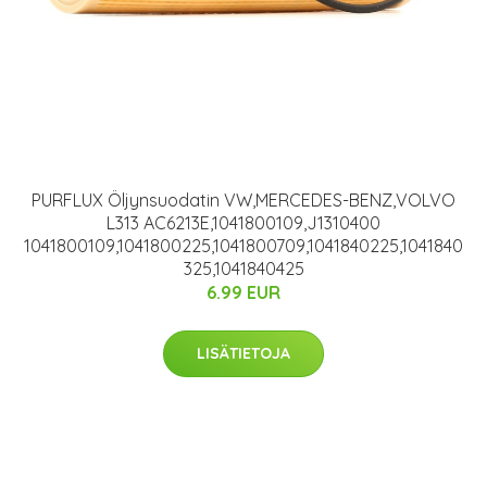
PURFLUX Öljynsuodatin VW,MERCEDES-BENZ,VOLVO
L313 AC6213E,1041800109,J1310400
1041800109,1041800225,1041800709,1041840225,1041840
325,1041840425
6.99 EUR
LISÄTIETOJA