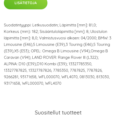
LISÄTIETOJA
Suodatintyyppi: Letkusuodatin; Läpimitta [mm]: 81,0;
Korkeus (mm): 182; Sisääntuloläpimitta [mm]: 8; Ulostulon
läpimitta [mm]: 8,0; Valmistusvuosi alkaen: 04/2000; BMW: 3
Limousine (E46),5 Limousine (E39),3 Touring (E46),5 Touring
(E39),X5 (E53); OPEL: Omega B Limousine (V94),Omega B
Caravan (V94); LAND ROVER: Range Rover III (L322);
ALPINA: D10 (E39),D10 Kombi (E39); 13327785350,
13327787825, 13327787826, 7785350, 7787825, 7787826,
9266281, 93171658, WFL000070, WFL4070, 0813030, 813030,
93171658, WFL000070, WFL4070
Suositellut tuotteet