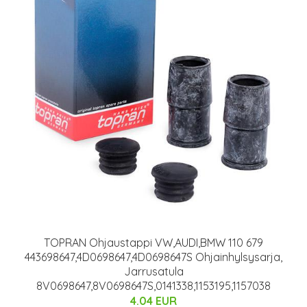
TOPRAN Ohjaustappi VW,AUDI,BMW 110 679
443698647,4D0698647,4D0698647S Ohjainhylsysarja,
Jarrusatula
8V0698647,8V0698647S,0141338,1153195,1157038
4.04 EUR