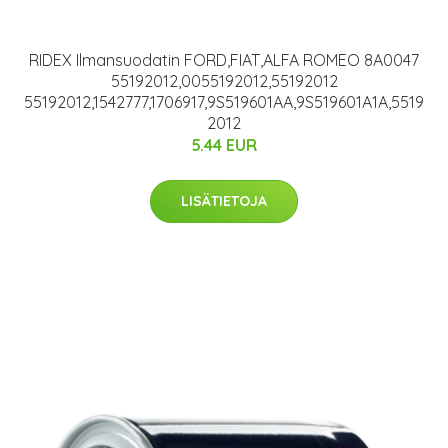
RIDEX Ilmansuodatin FORD,FIAT,ALFA ROMEO 8A0047
55192012,0055192012,55192012
55192012,1542777,1706917,9S519601AA,9S519601A1A,5519
2012
5.44 EUR
LISÄTIETOJA