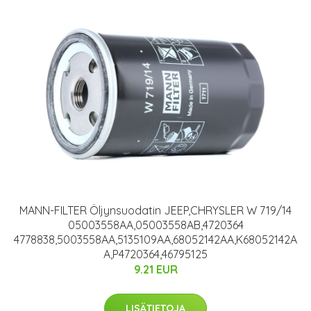
MANN-FILTER Öljynsuodatin JEEP,CHRYSLER W 719/14
05003558AA,05003558AB,4720364
4778838,5003558AA,5135109AA,68052142AA,K68052142A
A,P4720364,46795125
9.21 EUR
LISÄTIETOJA