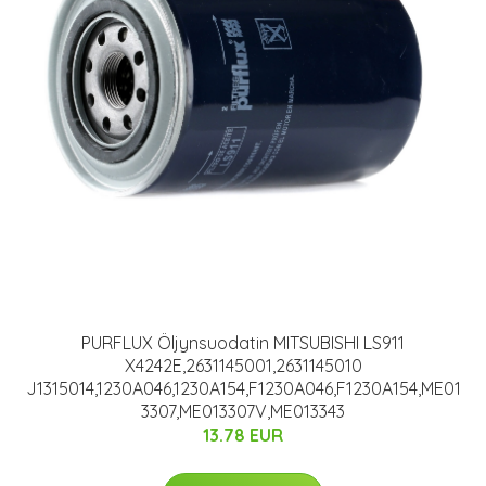
PURFLUX Öljynsuodatin MITSUBISHI LS911
X4242E,2631145001,2631145010
J1315014,1230A046,1230A154,F1230A046,F1230A154,ME01
3307,ME013307V,ME013343
13.78 EUR