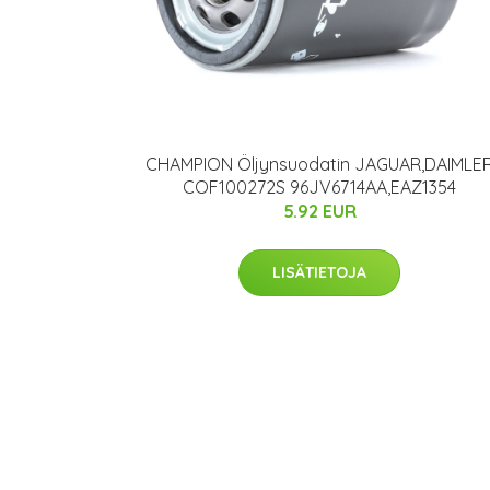
CHAMPION Öljynsuodatin JAGUAR,DAIMLE
COF100272S 96JV6714AA,EAZ1354
5.92 EUR
LISÄTIETOJA