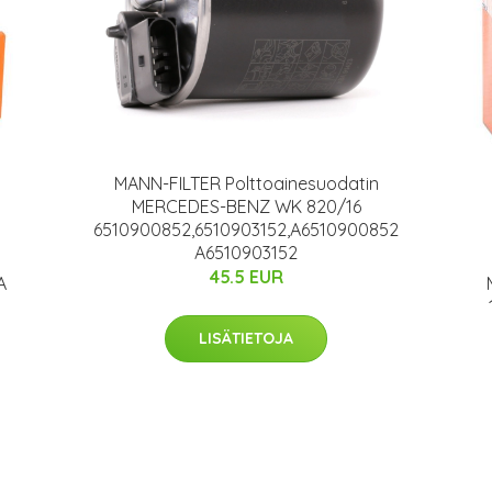
MANN-FILTER Polttoainesuodatin
MERCEDES-BENZ WK 820/16
6510900852,6510903152,A6510900852
A6510903152
45.5 EUR
A
LISÄTIETOJA