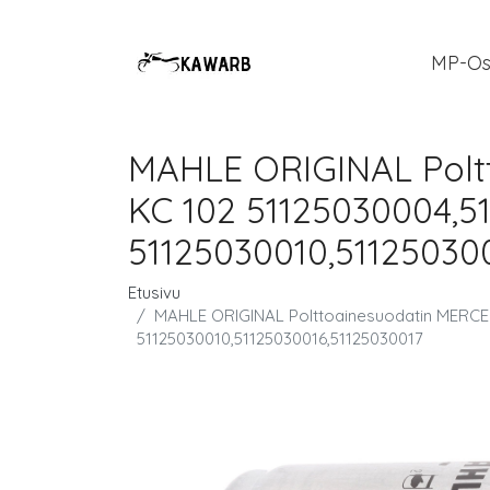
MP-Os
MAHLE ORIGINAL Pol
KC 102 51125030004,5
51125030010,51125030
Etusivu
MAHLE ORIGINAL Polttoainesuodatin MERC
51125030010,51125030016,51125030017