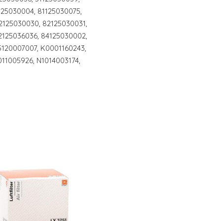
125030004, 81125030075,
2125030030, 82125030031,
2125036036, 84125030002,
5120007007, K0001160243,
011005926, N1014003174,