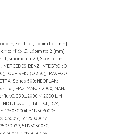
datin, Feinfilter; Läpimitta [mm]:
kierre: M16x1,5; Läpimitta 2 [mm]:
iristysmomentti: 20; Suositellun
: -; MERCEDES-BENZ: INTEGRO (O
10),TOURISMO (O 350),TRAVEGO
SETRA: Series 500; NEOPLAN:
,Starliner; MAZ-MAN: F 2000; MAN:
rflur,G,G90,L2000,M 2000 L,M
ENDT: Favorit; ERF: ECL,ECM;
51125030004, 51125030005,
125030016, 51125030017,
125030029, 51125030030,
125030036, 51125030039,