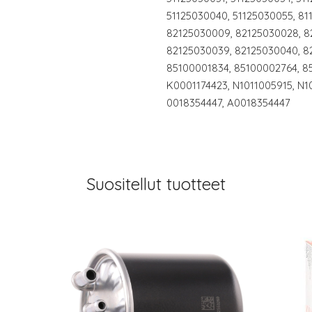
51125030040, 51125030055, 81
82125030009, 82125030028, 8
82125030039, 82125030040, 8
85100001834, 85100002764, 8
K0001174423, N1011005915, N1
0018354447, A0018354447
Suositellut tuotteet