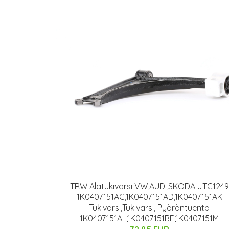
TRW Alatukivarsi VW,AUDI,SKODA JTC1249
1K0407151AC,1K0407151AD,1K0407151AK
Tukivarsi,Tukivarsi, Pyöräntuenta
1K0407151AL,1K0407151BF,1K0407151M