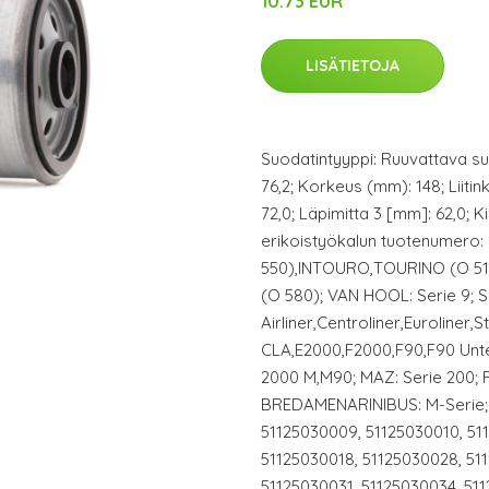
10.73 EUR
LISÄTIETOJA
Suodatintyyppi: Ruuvattava suo
76,2; Korkeus (mm): 148; Liitin
72,0; Läpimitta 3 [mm]: 62,0; K
erikoistyökalun tuotenumero
550),INTOURO,TOURINO (O 5
(O 580); VAN HOOL: Serie 9; 
Airliner,Centroliner,Euroliner
CLA,E2000,F2000,F90,F90 Unte
2000 M,M90; MAZ: Serie 200; F
BREDAMENARINIBUS: M-Serie; 
51125030009, 51125030010, 51
51125030018, 51125030028, 51
51125030031, 51125030034, 51