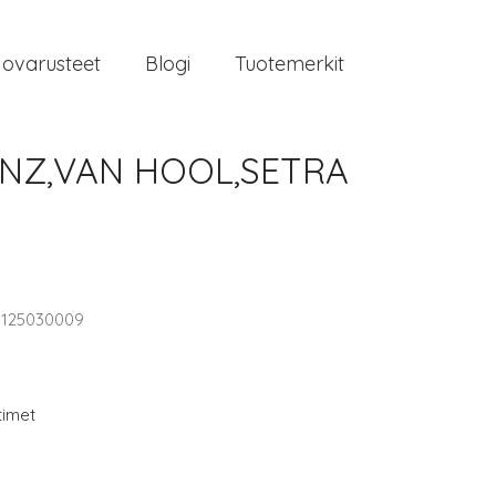
jovarusteet
Blogi
Tuotemerkit
ENZ,VAN HOOL,SETRA
1125030009
timet