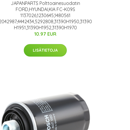
JAPANPARTS Polttoainesuodatin
FORD,HYUNDAI,KIA FC-K09S
1137026,1230645,1480561
2042987,4442434,5292808,31390H1950,31390
H1951,31390H1952,31390H1970
10.97 EUR
LISÄTIETOJA