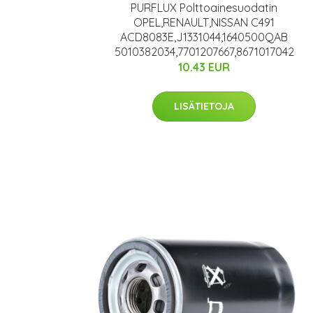
PURFLUX Polttoainesuodatin
OPEL,RENAULT,NISSAN C491
ACD8083E,J1331044,1640500QAB
5010382034,7701207667,8671017042
10.43 EUR
LISÄTIETOJA