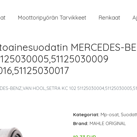
at
Moottoripyörän Tarvikkeet
Renkaat
A
ttoainesuodatin MERCEDES-B
1125030005,51125030009
016,51125030017
EDES-BENZ,VAN HOOL,SETRA KC 102 51125030004,51125030005,5
Kategoriat:
Mp-osat
,
Suodat
Brand:
MAHLE ORIGINAL