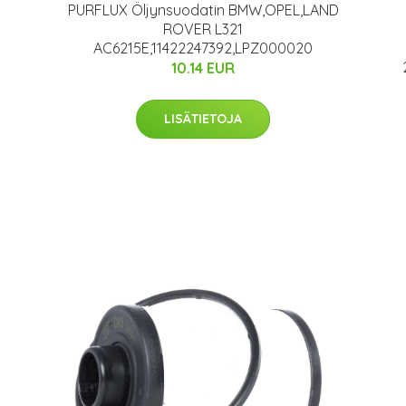
PURFLUX Öljynsuodatin BMW,OPEL,LAND
ROVER L321
AC6215E,11422247392,LPZ000020
10.14 EUR
LISÄTIETOJA