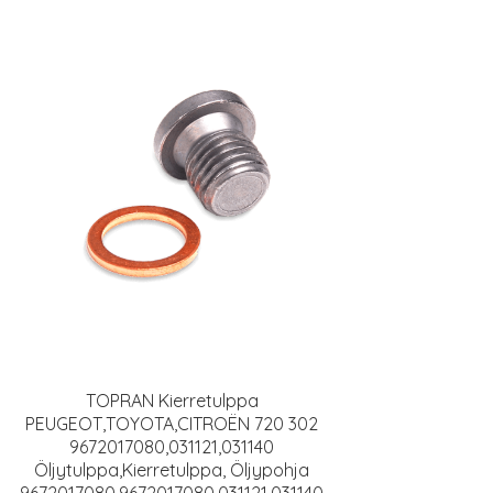
TOPRAN Kierretulppa
PEUGEOT,TOYOTA,CITROËN 720 302
9672017080,031121,031140
Öljytulppa,Kierretulppa, Öljypohja