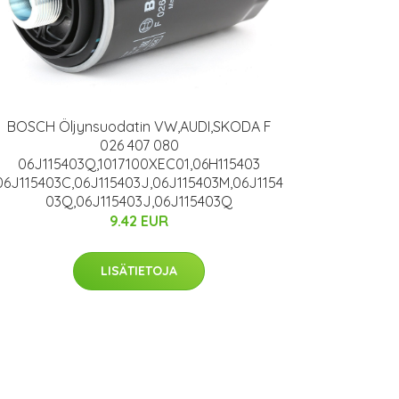
BOSCH Öljynsuodatin VW,AUDI,SKODA F
026 407 080
06J115403Q,1017100XEC01,06H115403
06J115403C,06J115403J,06J115403M,06J1154
03Q,06J115403J,06J115403Q
9.42 EUR
LISÄTIETOJA