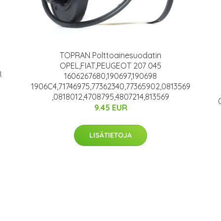
TOPRAN Polttoainesuodatin
OPEL,FIAT,PEUGEOT 207 045
R
1606267680,190697,190698
1906C4,71746975,77362340,77365902,0813569
,0818012,4708795,4807214,813569
9.45 EUR
LISÄTIETOJA