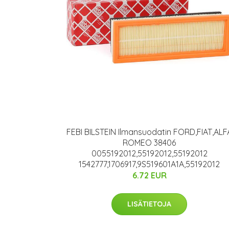
FEBI BILSTEIN Ilmansuodatin FORD,FIAT,ALF
ROMEO 38406
0055192012,55192012,55192012
1542777,1706917,9S519601A1A,55192012
6.72 EUR
LISÄTIETOJA