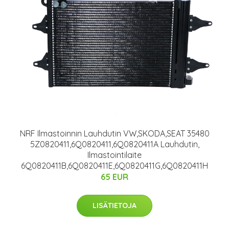
NRF Ilmastoinnin Lauhdutin VW,SKODA,SEAT 35480
5Z0820411,6Q0820411,6Q0820411A Lauhdutin,
Ilmastointilaite
6Q0820411B,6Q0820411E,6Q0820411G,6Q0820411H
65 EUR
LISÄTIETOJA