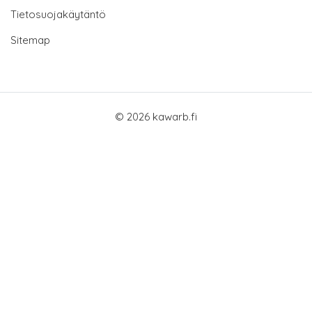
Tietosuojakäytäntö
Sitemap
© 2026 kawarb.fi