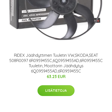
RIDEX Jäähdyttimen Tuuletin VW,SKODA,SEAT
508R0097 6R0959455C,6Q0959455AD,6R0959455C
Tuuletin, Moottorin Jäähdytys
6Q0959455AD,6R0959455C
63.23 EUR
LISÄTIETOJA