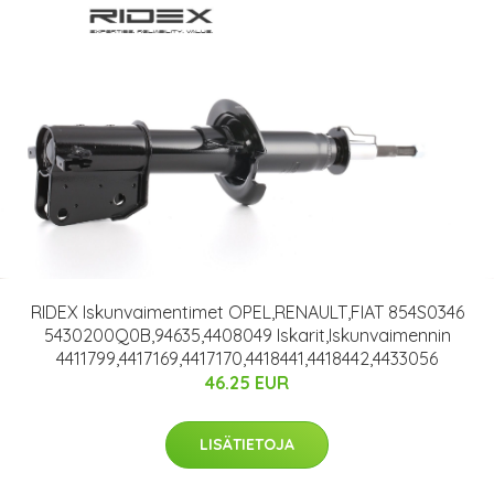
RIDEX Iskunvaimentimet OPEL,RENAULT,FIAT 854S0346
5430200Q0B,94635,4408049 Iskarit,Iskunvaimennin
4411799,4417169,4417170,4418441,4418442,4433056
46.25 EUR
LISÄTIETOJA