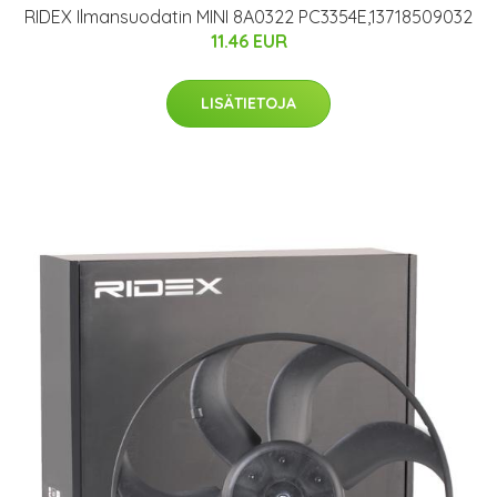
RIDEX Ilmansuodatin MINI 8A0322 PC3354E,13718509032
11.46 EUR
LISÄTIETOJA