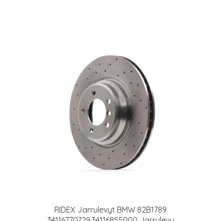
RIDEX Jarrulevyt BMW 82B1789
34116770729,34116855000 Jarrulevy