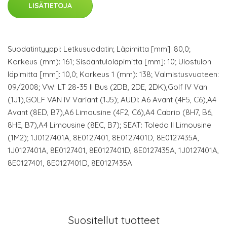
LISÄTIETOJA
Suodatintyyppi: Letkusuodatin; Läpimitta [mm]: 80,0;
Korkeus (mm): 161; Sisääntuloläpimitta [mm]: 10; Ulostulon
läpimitta [mm]: 10,0; Korkeus 1 (mm): 138; Valmistusvuoteen:
09/2008; VW: LT 28-35 II Bus (2DB, 2DE, 2DK),Golf IV Van
(1J1),GOLF VAN IV Variant (1J5); AUDI: A6 Avant (4F5, C6),A4
Avant (8ED, B7),A6 Limousine (4F2, C6),A4 Cabrio (8H7, B6,
8HE, B7),A4 Limousine (8EC, B7); SEAT: Toledo II Limousine
(1M2); 1J0127401A, 8E0127401, 8E0127401D, 8E0127435A,
1J0127401A, 8E0127401, 8E0127401D, 8E0127435A, 1J0127401A,
8E0127401, 8E0127401D, 8E0127435A
Suositellut tuotteet