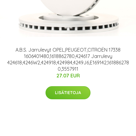
A.B.S. Jarrulevyt OPEL,PEUGEOT,CITROËN 17338
1606401480,1618862780,424617 Jarrulevy
424618,4246W2,424918,424984,4249J6,E169142,161886278
0,3557911
27.07 EUR
LISÄTIETOJA