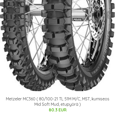
Metzeler MC360 ( 80/100-21 TL 51M M/C, MST, kumiseos
Mid Soft Mud, etupyörä )
80.3 EUR