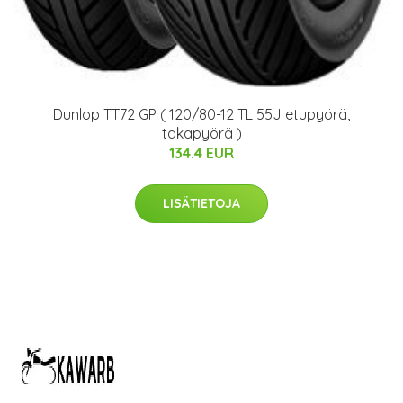
Dunlop TT72 GP ( 120/80-12 TL 55J etupyörä,
takapyörä )
134.4 EUR
LISÄTIETOJA