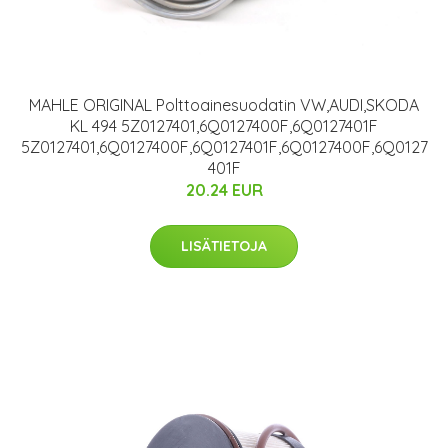
MAHLE ORIGINAL Polttoainesuodatin VW,AUDI,SKODA
KL 494 5Z0127401,6Q0127400F,6Q0127401F
5Z0127401,6Q0127400F,6Q0127401F,6Q0127400F,6Q0127
401F
20.24 EUR
LISÄTIETOJA