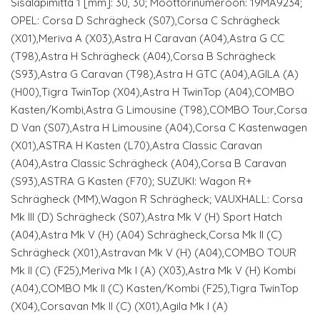
Sisäläpimitta 1 [mm]: 30, 30; Moottorinumeroon: 19MA9234;
OPEL: Corsa D Schrägheck (S07),Corsa C Schrägheck
(X01),Meriva A (X03),Astra H Caravan (A04),Astra G CC
(T98),Astra H Schrägheck (A04),Corsa B Schrägheck
(S93),Astra G Caravan (T98),Astra H GTC (A04),AGILA (A)
(H00),Tigra TwinTop (X04),Astra H TwinTop (A04),COMBO
Kasten/Kombi,Astra G Limousine (T98),COMBO Tour,Corsa
D Van (S07),Astra H Limousine (A04),Corsa C Kastenwagen
(X01),ASTRA H Kasten (L70),Astra Classic Caravan
(A04),Astra Classic Schrägheck (A04),Corsa B Caravan
(S93),ASTRA G Kasten (F70); SUZUKI: Wagon R+
Schrägheck (MM),Wagon R Schrägheck; VAUXHALL: Corsa
Mk III (D) Schrägheck (S07),Astra Mk V (H) Sport Hatch
(A04),Astra Mk V (H) (A04) Schrägheck,Corsa Mk II (C)
Schrägheck (X01),Astravan Mk V (H) (A04),COMBO TOUR
Mk II (C) (F25),Meriva Mk I (A) (X03),Astra Mk V (H) Kombi
(A04),COMBO Mk II (C) Kasten/Kombi (F25),Tigra TwinTop
(X04),Corsavan Mk II (C) (X01),Agila Mk I (A)