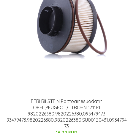
FEBI BILSTEIN Polttoainesuodatin
OPEL,PEUGEOT,CITROËN 171181
9820226380,9820226380,093479473
93479473,9820226380,9820226380,SU001B0431,0934794
73
16.72 EUR