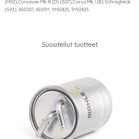
(H00),Corsavan Mk III (D) (S07),Corsa Mk I (B) Schrägheck
(S93); 650307, 650311, 9192425, 9192425
Suositellut tuotteet