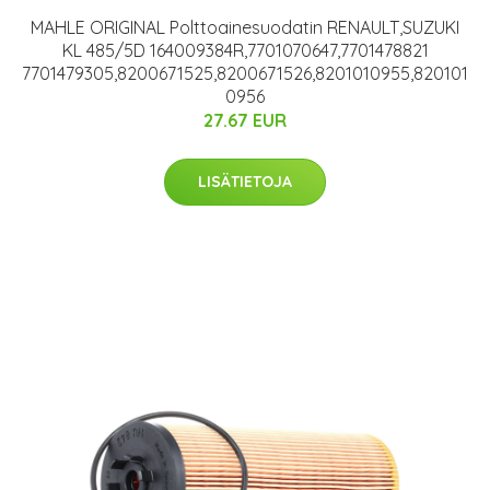
MAHLE ORIGINAL Polttoainesuodatin RENAULT,SUZUKI
KL 485/5D 164009384R,7701070647,7701478821
7701479305,8200671525,8200671526,8201010955,820101
0956
27.67 EUR
LISÄTIETOJA