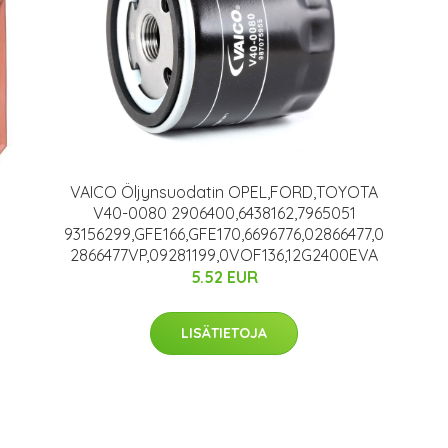
VAICO Öljynsuodatin OPEL,FORD,TOYOTA
V40-0080 2906400,6438162,7965051
93156299,GFE166,GFE170,6696776,02866477,0
2866477VP,09281199,0VOF136,12G2400EVA
5.52 EUR
LISÄTIETOJA