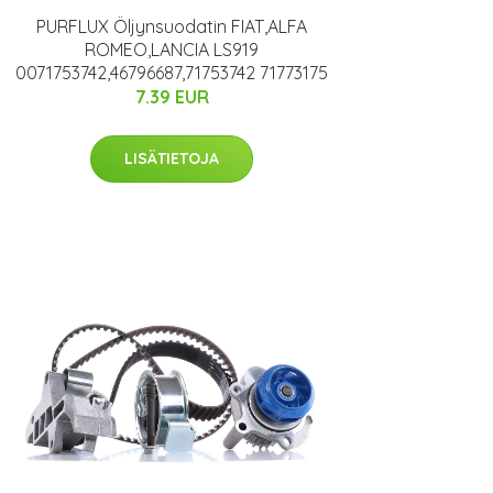
PURFLUX Öljynsuodatin FIAT,ALFA
ROMEO,LANCIA LS919
0071753742,46796687,71753742 71773175
7.39 EUR
LISÄTIETOJA