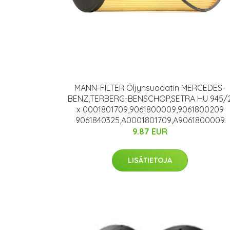
MANN-FILTER Öljynsuodatin MERCEDES-
BENZ,TERBERG-BENSCHOP,SETRA HU 945/
x 0001801709,9061800009,9061800209
9061840325,A0001801709,A9061800009
9.87 EUR
LISÄTIETOJA