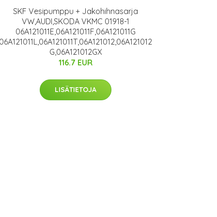
SKF Vesipumppu + Jakohihnasarja
VW,AUDI,SKODA VKMC 01918-1
06A121011E,06A121011F,06A121011G
06A121011L,06A121011T,06A121012,06A121012
G,06A121012GX
116.7 EUR
LISÄTIETOJA