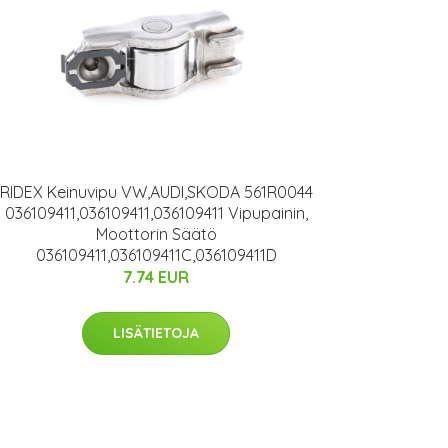
RIDEX Keinuvipu VW,AUDI,SKODA 561R0044
036109411,036109411,036109411 Vipupainin,
Moottorin Säätö
036109411,036109411C,036109411D
7.74 EUR
LISÄTIETOJA