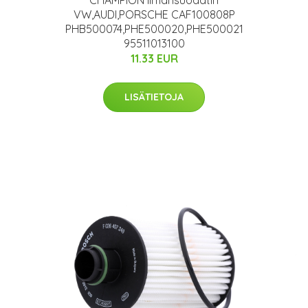
VW,AUDI,PORSCHE CAF100808P
PHB500074,PHE500020,PHE500021
95511013100
11.33 EUR
LISÄTIETOJA