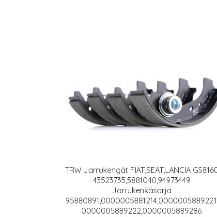
TRW Jarrukengät FIAT,SEAT,LANCIA GS816
43523735,5881040,94973449
Jarrukenkäsarja
95880891,0000005881214,0000005889221
0000005889222,0000005889286