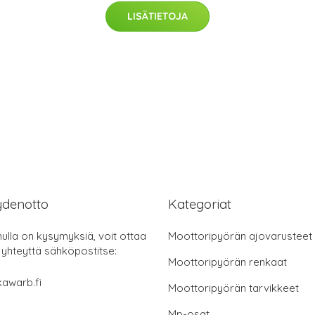
LISÄTIETOJA
ydenotto
Kategoriat
nulla on kysymyksiä, voit ottaa
Moottoripyörän ajovarusteet
 yhteyttä sähköpostitse:
Moottoripyörän renkaat
awarb.fi
Moottoripyörän tarvikkeet
Mp-osat