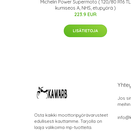
Michelin Power Supermoto ( 120/80 R16 TL
kumiseos A, NHS, etupyörä )
223.9 EUR
LISÄTIETOJA
Yhte
Jos si
meihin
Osta kaikki moottoripyörävarusteet
info@k
edullisesti kauttamme. Tarjolla on
laaja valikoima mp-tuotteita.