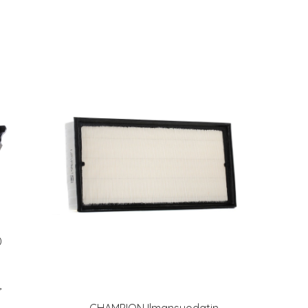
0
,
CHAMPION Ilmansuodatin