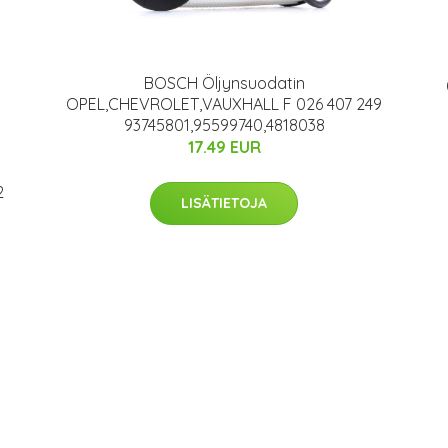
BOSCH Öljynsuodatin
OPEL,CHEVROLET,VAUXHALL F 026 407 249
93745801,95599740,4818038
17.49 EUR
2
LISÄTIETOJA