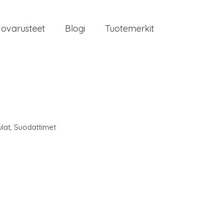
jovarusteet
Blogi
Tuotemerkit
lat
,
Suodattimet