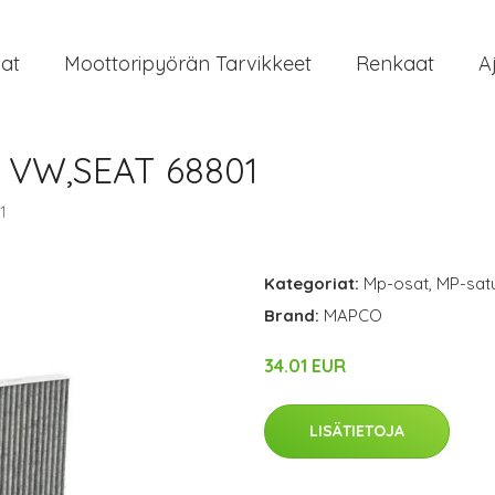
at
Moottoripyörän Tarvikkeet
Renkaat
A
 VW,SEAT 68801
1
Kategoriat:
Mp-osat
,
MP-satu
Brand:
MAPCO
34.01 EUR
LISÄTIETOJA