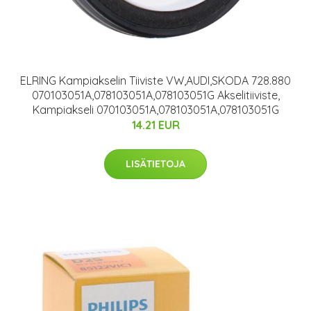
ELRING Kampiakselin Tiiviste VW,AUDI,SKODA 728.880
070103051A,078103051A,078103051G Akselitiiviste,
Kampiakseli 070103051A,078103051A,078103051G
14.21 EUR
LISÄTIETOJA