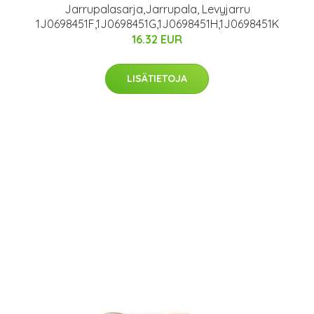
Jarrupalasarja,Jarrupala, Levyjarru
1J0698451F,1J0698451G,1J0698451H,1J0698451K
16.32 EUR
LISÄTIETOJA