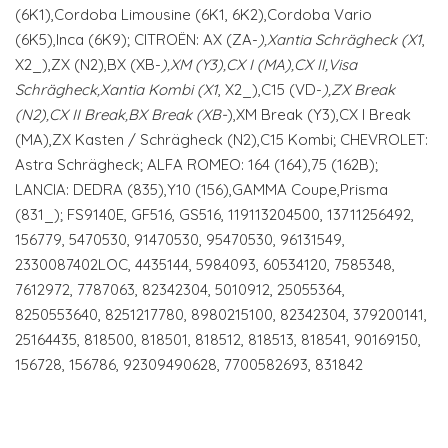
(6K1),Cordoba Limousine (6K1, 6K2),Cordoba Vario
(6K5),Inca (6K9); CITROËN: AX (ZA-
),Xantia Schrägheck (X1
,
X2_),ZX (N2),BX (XB-
),XM (Y3),CX I (MA),CX II,Visa
Schrägheck,Xantia Kombi (X1
, X2_),C15 (VD-
),ZX Break
(N2),CX II Break,BX Break (XB-
),XM Break (Y3),CX I Break
(MA),ZX Kasten / Schrägheck (N2),C15 Kombi; CHEVROLET:
Astra Schrägheck; ALFA ROMEO: 164 (164),75 (162B);
LANCIA: DEDRA (835),Y10 (156),GAMMA Coupe,Prisma
(831_); FS9140E, GF516, GS516, 119113204500, 13711256492,
156779, 5470530, 91470530, 95470530, 96131549,
2330087402LOC, 4435144, 5984093, 60534120, 7585348,
7612972, 7787063, 82342304, 5010912, 25055364,
8250553640, 8251217780, 8980215100, 82342304, 379200141,
25164435, 818500, 818501, 818512, 818513, 818541, 90169150,
156728, 156786, 92309490628, 7700582693, 831842