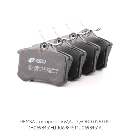
REMSA Jarrupalat VW,AUDI,FORD 0263.05
1H0698451H,1J0698451,1J0698451A