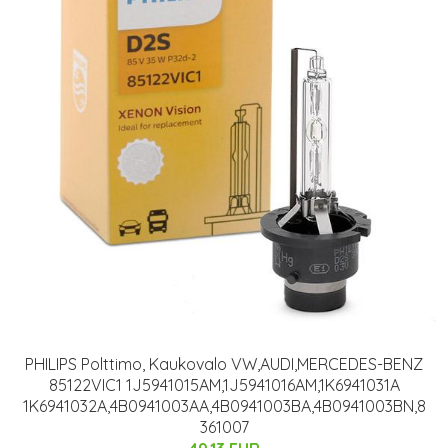
PHILIPS Polttimo, Kaukovalo VW,AUDI,MERCEDES-BENZ
85122VIC1 1J5941015AM,1J5941016AM,1K6941031A
1K6941032A,4B0941003AA,4B0941003BA,4B0941003BN,8
361007