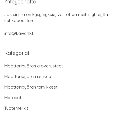
Yhteydenotto
Jos sinulla on kysymyksiä, voit ottaa meihin yhteyttä
sähköpostitse:
info@kawarb.fi
Kategoriat
Moottoripyörän ajovarusteet
Moottoripyörän renkaat
Moottoripyörän tarvikkeet
Mp-osat
Tuotemerkit