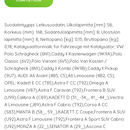
LISÄTIETOJA
Suodatintyyppi: Letkusuodatin; Ulkoläpimitta [mm]: 58;
Korkeus (mm): 168; Sisääntuloläpimitta [mm]: 8; Ulostulon
läpimitta [mm]: 8; Nettopaino [kg]: 0,15; Bruttopaino [kg]:
0,18; Katalysaattorimalli: für Fahrzeuge mit Katalysator; VW:
Polo Schrägheck (6N1),Caddy II Kastenwagen (9K9A),Polo
Classic (6V2),Polo Variant (6V5),Polo Van Kasten /
Schrägheck (6N1),Caddy II Kombi (9K9B),Caddy II Pickup
(9U7); AUDI: A6 Avant (4B5, C5),A6 Limousine (4B2, C5);
OPEL: Kadett E CC (T85),Astra F CC (T92),Omega A
Limousine (V87),Astra F Caravan (T92),Frontera B SUV
(U99),Calibra A (C89),KADETT D (31_-34_, 41_-44_),Vectra
A Limousine (J89),Astra F Cabrio (T92),Corsa A CC
(S83),MANTA B (58_, 59_),KADETT C Coupe,Frontera A SUV
(U92),Astra F Limousine (T92),Frontera A Sport SUV Cabrio
(U92),MONZA A (22_),SENATOR A (29_),Ascona C