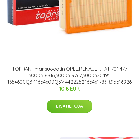
TOPRAN Ilmansuodatin OPEL,RENAULT,FIAT 701 477
6000618816,6000619767,6000620495
1654600Q3K,1654600Q3M,4422252,165461783R,95516926
10.8 EUR
LISÄTIETOJA