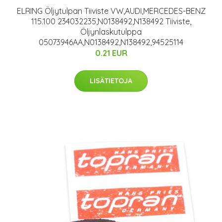
ELRING Öljytulpan Tiiviste VW,AUDI,MERCEDES-BENZ
115.100 234032235,N0138492,N138492 Tiiviste,
Öljynlaskutulppa
05073946AA,N0138492,N138492,94525114
0.21 EUR
LISÄTIETOJA