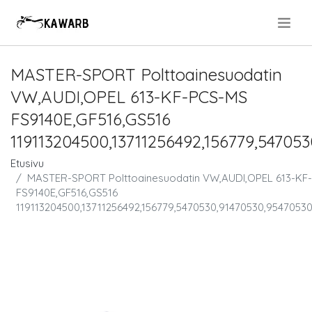
.
MASTER-SPORT Polttoainesuodatin
VW,AUDI,OPEL 613-KF-PCS-MS
FS9140E,GF516,GS516
119113204500,13711256492,156779,54705
Etusivu
MASTER-SPORT Polttoainesuodatin VW,AUDI,OPEL 613-KF
FS9140E,GF516,GS516
119113204500,13711256492,156779,5470530,91470530,95470530