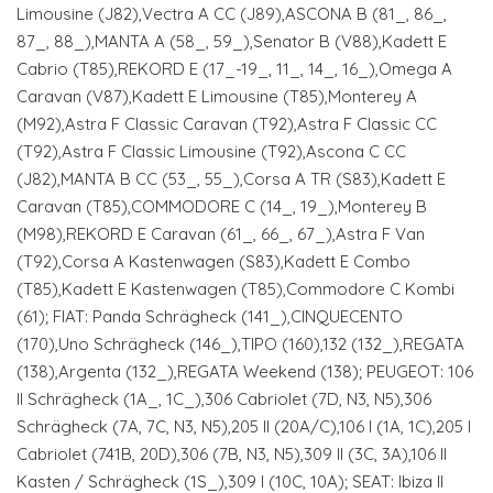
Limousine (J82),Vectra A CC (J89),ASCONA B (81_, 86_,
87_, 88_),MANTA A (58_, 59_),Senator B (V88),Kadett E
Cabrio (T85),REKORD E (17_-19_, 11_, 14_, 16_),Omega A
Caravan (V87),Kadett E Limousine (T85),Monterey A
(M92),Astra F Classic Caravan (T92),Astra F Classic CC
(T92),Astra F Classic Limousine (T92),Ascona C CC
(J82),MANTA B CC (53_, 55_),Corsa A TR (S83),Kadett E
Caravan (T85),COMMODORE C (14_, 19_),Monterey B
(M98),REKORD E Caravan (61_, 66_, 67_),Astra F Van
(T92),Corsa A Kastenwagen (S83),Kadett E Combo
(T85),Kadett E Kastenwagen (T85),Commodore C Kombi
(61); FIAT: Panda Schrägheck (141_),CINQUECENTO
(170),Uno Schrägheck (146_),TIPO (160),132 (132_),REGATA
(138),Argenta (132_),REGATA Weekend (138); PEUGEOT: 106
II Schrägheck (1A_, 1C_),306 Cabriolet (7D, N3, N5),306
Schrägheck (7A, 7C, N3, N5),205 II (20A/C),106 I (1A, 1C),205 I
Cabriolet (741B, 20D),306 (7B, N3, N5),309 II (3C, 3A),106 II
Kasten / Schrägheck (1S_),309 I (10C, 10A); SEAT: Ibiza II