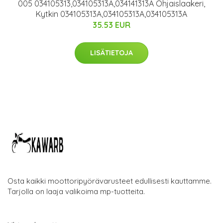
005 034105313,034105313A,034141313A Ohjaislaakeri,
Kytkin 034105313A,034105313A,034105313A
35.53 EUR
LISÄTIETOJA
Osta kaikki moottoripyörävarusteet edullisesti kauttamme.
Tarjolla on laaja valikoima mp-tuotteita.