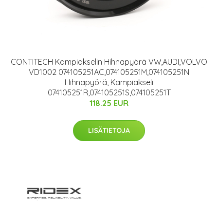
CONTITECH Kampiakselin Hihnapyörä VW,AUDI,VOLVO
VD1002 074105251AC,074105251M,074105251N
Hihnapyörä, Kampiakseli
074105251R,074105251S,074105251T
118.25 EUR
LISÄTIETOJA