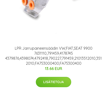
LPR Jarrupaineensäädin VW,FIAT,SEAT 9900
7631110,791459,4178745
4379876,4398074,4792418,790227,791459,21013512010,351
2010,FA753000400,FA75300400
13.66 EUR
LISÄTIETOJA