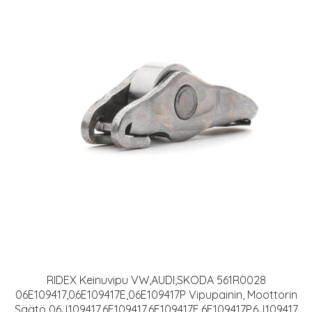
RIDEX Keinuvipu VW,AUDI,SKODA 561R0028
06E109417,06E109417E,06E109417P Vipupainin, Moottorin
Säätö 06J109417,6E109417,6E109417E,6E109417P,6J109417