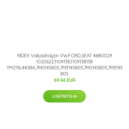
RIDEX Välijäähdytin VW,FORD,SEAT 468I0029
1020622,1109138,1109138138
YM219L440BA,7M0145805,7M3145805,7M0145805,7M3145
805
69.64 EUR
LISÄTIETOJA