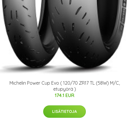
Michelin Power Cup Evo ( 120/70 ZR17 TL (58W) M/C,
etupyörä )
174.1 EUR
LISÄTIETOJA