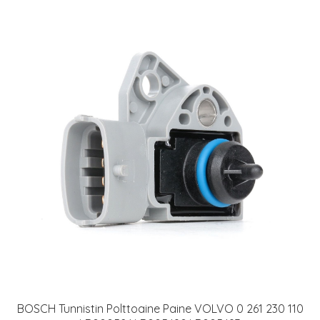
BOSCH Tunnistin Polttoaine Paine VOLVO 0 261 230 110