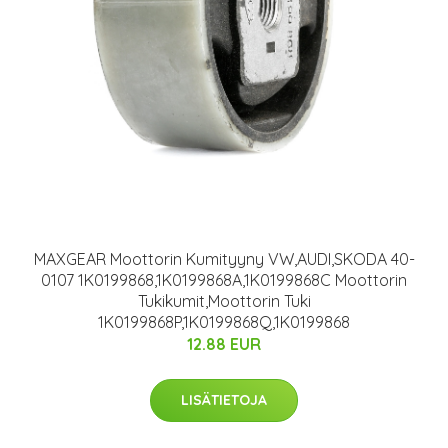
MAXGEAR Moottorin Kumityyny VW,AUDI,SKODA 40-
0107 1K0199868,1K0199868A,1K0199868C Moottorin
Tukikumit,Moottorin Tuki
1K0199868P,1K0199868Q,1K0199868
12.88 EUR
LISÄTIETOJA