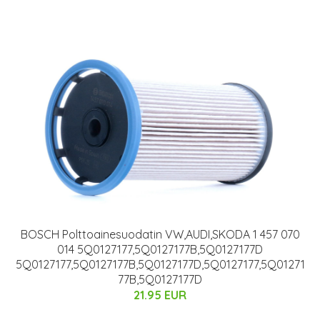
BOSCH Polttoainesuodatin VW,AUDI,SKODA 1 457 070
014 5Q0127177,5Q0127177B,5Q0127177D
5Q0127177,5Q0127177B,5Q0127177D,5Q0127177,5Q01271
77B,5Q0127177D
21.95 EUR