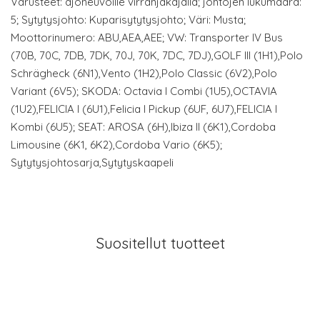
Varusteet: ajoneuvoille virranjakajalla; johtojen lukumäärä:
5; Sytytysjohto: Kuparisytytysjohto; Väri: Musta;
Moottorinumero: ABU,AEA,AEE; VW: Transporter IV Bus
(70B, 70C, 7DB, 7DK, 70J, 70K, 7DC, 7DJ),GOLF III (1H1),Polo
Schrägheck (6N1),Vento (1H2),Polo Classic (6V2),Polo
Variant (6V5); SKODA: Octavia I Combi (1U5),OCTAVIA
(1U2),FELICIA I (6U1),Felicia I Pickup (6UF, 6U7),FELICIA I
Kombi (6U5); SEAT: AROSA (6H),Ibiza II (6K1),Cordoba
Limousine (6K1, 6K2),Cordoba Vario (6K5);
Sytytysjohtosarja,Sytytyskaapeli
Suositellut tuotteet