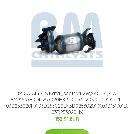
BM CATALYSTS Katalysaattori VW,SKODA,SEAT
BM91533H 03D253020HX,3D0253020NX,03D131701D
03D253020HX,03D253020LX,3D0253020NX,03D131701D,
03D253020HX
152.91 EUR