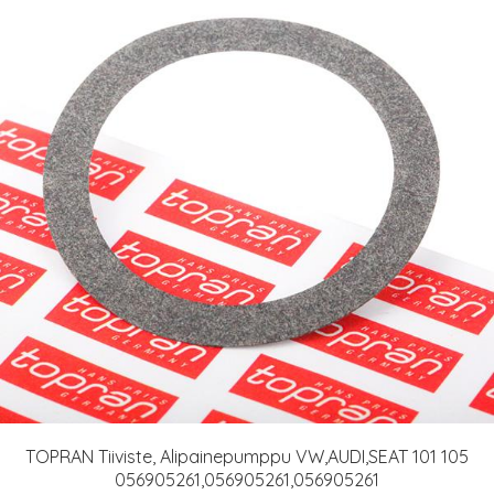
TOPRAN Tiiviste, Alipainepumppu VW,AUDI,SEAT 101 105
056905261,056905261,056905261