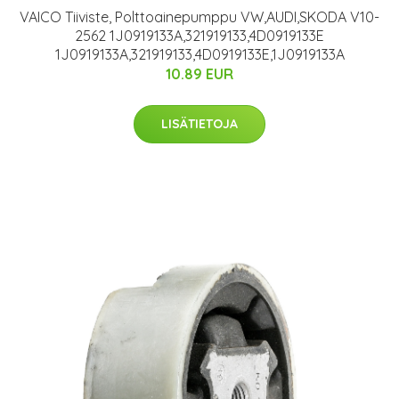
VAICO Tiiviste, Polttoainepumppu VW,AUDI,SKODA V10-
2562 1J0919133A,321919133,4D0919133E
1J0919133A,321919133,4D0919133E,1J0919133A
10.89 EUR
LISÄTIETOJA