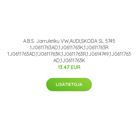
A.B.S. Jarruletku VW,AUDI,SKODA SL 5745
1J0611763AD,1J0611763K,1J0611763R
1J0611763AD,1J0611763K,1J0611763R,1J0614749,1J0611763
AD,1J0611763K
13.47 EUR
LISÄTIETOJA